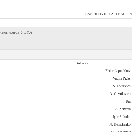
GAVRILOVICH ALEKSEI
9
га чемпионов УЕФА
4-1-2-3
Fedor Lapoukhov
Vadim Pigas
S. Politevich
A. Gavrilovich
Rai
A. Selyava
Igor Shkolik
N. Demchenko