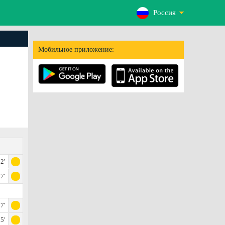
Россия
Мобильное приложение:
2'
7'
7'
5'