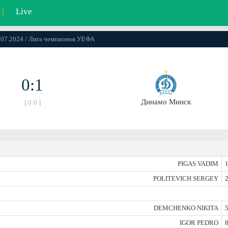
|
Live
6.07.2024 / Лига чемпионов УЕФА
0:1
Динамо Минск
[ 0:0 ]
PIGAS VADIM
1
POLITEVICH SERGEY
2
DEMCHENKO NIKITA
5
IGOR PEDRO
8