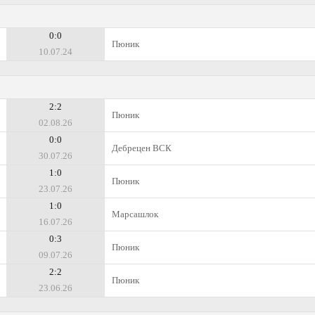
0:0
Пюник
10.07.24
2:2
Пюник
02.08.26
0:0
Дебрецен ВСК
30.07.26
1:0
Пюник
23.07.26
1:0
Марсашлок
16.07.26
0:3
Пюник
09.07.26
2:2
Пюник
23.06.26