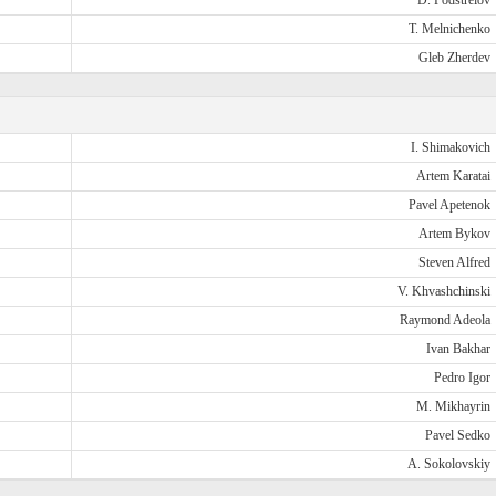
D. Podstrelov
T. Melnichenko
Gleb Zherdev
I. Shimakovich
Artem Karatai
Pavel Apetenok
Artem Bykov
Steven Alfred
V. Khvashchinski
Raymond Adeola
Ivan Bakhar
Pedro Igor
M. Mikhayrin
Pavel Sedko
A. Sokolovskiy