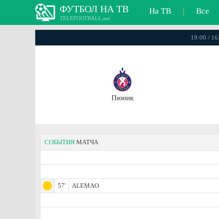
ФУТБОЛ НА ТВ
На ТВ
|
Все
TELEFOOTBALL.net
19:00 / 1
Пюник
СОБЫТИЯ
МАТЧА
57'
ALEMAO