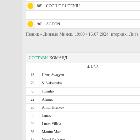
88'
COCIUC EUGENIU
90'
AGDON
Пюник - Динамо Минск, 19:00 / 16.07.2024, вторник, Ли
СОСТАВЫ
КОМАНД
4-1-2-3
16
Henri Avagyan
79
S. Vakulenko
6
Juninho
22
Alemao
95
Anton Bratkov
5
James
20
Lucas Villela
66
Martim Maia