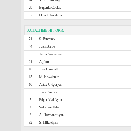
14
Yusuf Otubanjo
29
Eugeniu Cociuc
97
David Davidyan
ЗАПАСНЫЕ ИГРОКИ:
71
S. Buchnev
44
Juan Bravo
33
Taron Voskanyan
21
Agdon
18
Jose Caraballo
15
M. Kovalenko
10
Artak Grigoryan
9
Joao Paredes
7
Edgar Malakyan
4
Solomon Udo
3
A. Hovhannisyan
32
S. Mikaelyan