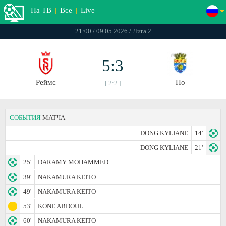
На ТВ
|
Все
|
Live
21:00 / 09.05.2026 / Лига 2
5:3
Реймс
По
[ 2:2 ]
СОБЫТИЯ
МАТЧА
DONG KYLIANE
14'
DONG KYLIANE
21'
25'
DARAMY MOHAMMED
39'
NAKAMURA KEITO
49'
NAKAMURA KEITO
53'
KONE ABDOUL
60'
NAKAMURA KEITO