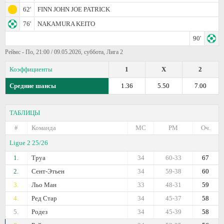
62'
FINN JOHN JOE PATRICK
76'
NAKAMURA KEITO
90'
Реймс - По, 21:00 / 09.05.2026, суббота, Лига 2
Коэффициенты
1
X
2
Средние шансы
1.36
5.50
7.00
ТАБЛИЦЫ
#
Команда
МС
РМ
Оч.
Ligue 2 25/26
1.
Труа
34
60-33
67
2.
Сент-Этьен
34
59-38
60
3.
Льо Ман
33
48-31
59
4.
Ред Стар
34
45-37
58
5.
Родез
34
45-39
58