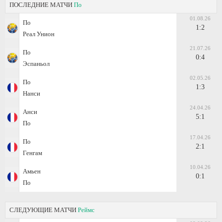
ПОСЛЕДНИЕ МАТЧИ
По
01.08.26
По
1:2
Реал Унион
21.07.26
По
0:4
Эспаньол
02.05.26
По
1:3
Нанси
24.04.26
Анси
5:1
По
17.04.26
По
2:1
Генгам
10.04.26
Амьен
0:1
По
СЛЕДУЮЩИЕ МАТЧИ
Реймс