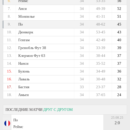
6.
Реймс
34
53-35
56
7.
Анси
34
49-39
52
8.
Монпелье
34
41-31
51
9.
По
34
48-62
45
10.
Дюнкерк
34
53-45
43
11.
Генгам
34
42-49
40
12.
Гренобль Фут 38
34
33-39
39
13.
Клермон Фут 63
34
38-44
37
14.
Нанси
34
35-52
37
15.
Булонь
34
34-49
36
16.
Лаваль
34
30-48
32
17.
Бастия
33
23-37
28
18.
Амьен
34
37-65
24
ПОСЛЕДНИЕ МАТЧИ
ДРУГ С ДРУГОМ
25.08.25
По
2:0
Реймс