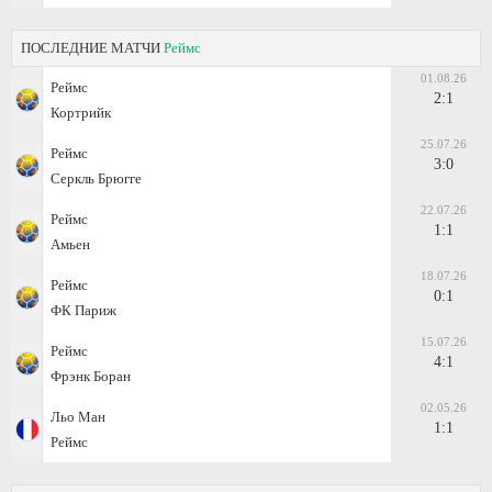
ПОСЛЕДНИЕ МАТЧИ
Реймс
01.08.26
Реймс
2:1
Кортрийк
25.07.26
Реймс
3:0
Серкль Брюгге
22.07.26
Реймс
1:1
Амьен
18.07.26
Реймс
0:1
ФК Париж
15.07.26
Реймс
4:1
Фрэнк Боран
02.05.26
Льо Ман
1:1
Реймс