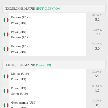
ПОСЛЕДНИЕ МАТЧИ
ДРУГ С ДРУГОМ
01.04.23
Верона (U19)
5:2
Рома (U19)
14.10.22
Рома (U19)
1:0
Верона (U19)
27.02.22
Верона (U19)
3:0
Рома (U19)
ПОСЛЕДНИЕ МАТЧИ
Рома (U19)
20.10.24
Монца (U19)
5:1
Рома (U19)
05.10.24
Рома (U19)
1:1
Лечче (U19)
30.09.24
Фиорентина (U19)
3:1