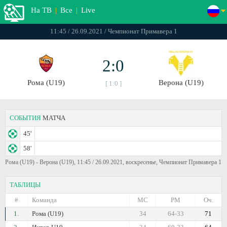
На ТВ
|
Все
|
Live
11:45 / 26.09.2021 / Чемпионат Примавера 1
2:0
Рома (U19)
Верона (U19)
[ 1:0 ]
СОБЫТИЯ
МАТЧА
45'
58'
Рома (U19) - Верона (U19), 11:45 / 26.09.2021, воскресенье, Чемпионат Примавера 1
ТАБЛИЦЫ
#
Команда
МС
РМ
Оч.
1.
Рома (U19)
34
64-33
71