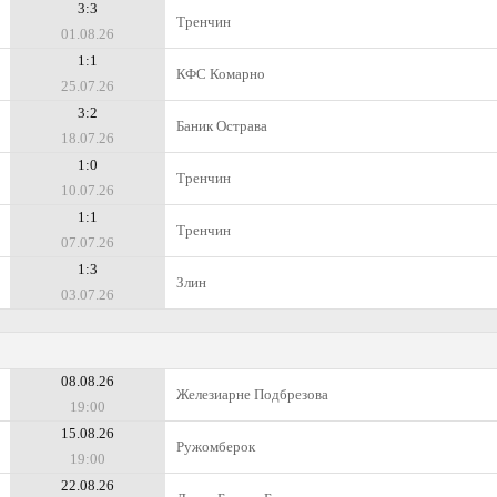
3:3
Тренчин
01.08.26
1:1
КФС Комарно
25.07.26
3:2
Баник Острава
18.07.26
1:0
Тренчин
10.07.26
1:1
Тренчин
07.07.26
1:3
Злин
03.07.26
08.08.26
Железиарне Подбрезова
19:00
15.08.26
Ружомберок
19:00
22.08.26