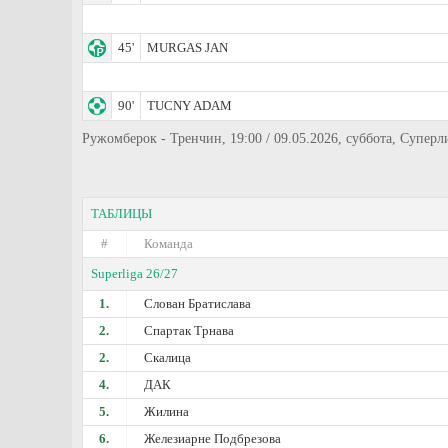
45'
MURGAS JAN
90'
TUCNY ADAM
Ружомберок - Тренчин, 19:00 / 09.05.2026, суббота, Суперл
ТАБЛИЦЫ
#
Команда
Superliga 26/27
1.
Слован Братислава
2.
Спартак Трнава
2.
Скалица
4.
ДАК
5.
Жилина
6.
Железиарне Подбрезова