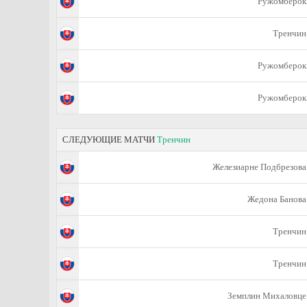
Ружомберок
Тренчин
Ружомберок
Ружомберок
СЛЕДУЮЩИЕ МАТЧИ
Тренчин
Железиарне Подбрезова
Жедона Банова
Тренчин
Тренчин
Земплин Михаловце