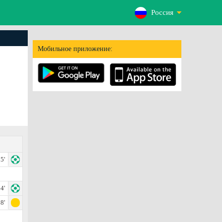
Россия
Мобильное приложение:
5'
4'
8'