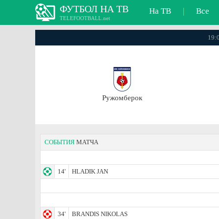
ФУТБОЛ НА ТВ
На ТВ
|
Все
TELEFOOTBALL.net
19:
Ружомберок
СОБЫТИЯ
МАТЧА
14'
HLADIK JAN
34'
BRANDIS NIKOLAS