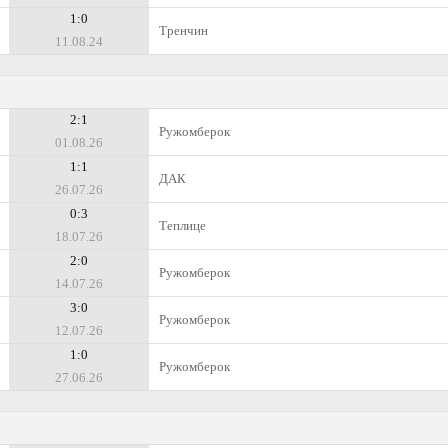
1:0
Тренчин
11.08.24
2:1
Ружомберок
01.08.26
1:1
ДАК
26.07.26
0:3
Теплице
18.07.26
2:0
Ружомберок
14.07.26
3:0
Ружомберок
12.07.26
1:0
Ружомберок
27.06.26