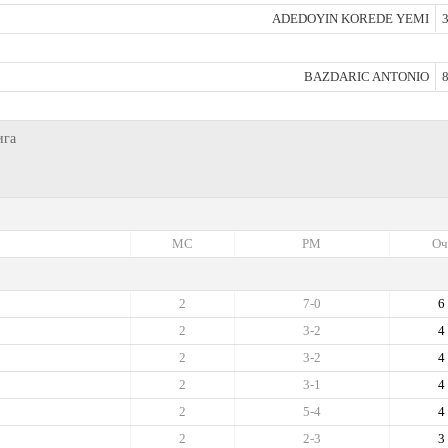
ADEDOYIN KOREDE YEMI
3
BAZDARIC ANTONIO
8
ига
МС
РМ
Оч
2
7-0
6
2
3-2
4
2
3-2
4
2
3-1
4
2
5-4
4
2
2-3
3