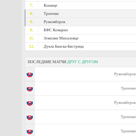
7.
Кошице
8.
Тренчин
9.
Ружомберок
9.
КФС Комарно
11.
Земплин Михаловце
12.
Дукла Банска-Бистрица
ПОСЛЕДНИЕ МАТЧИ
ДРУГ С ДРУГОМ
Ружомберок
Тренчин
Ружомберок
Тренчин
Тренчин