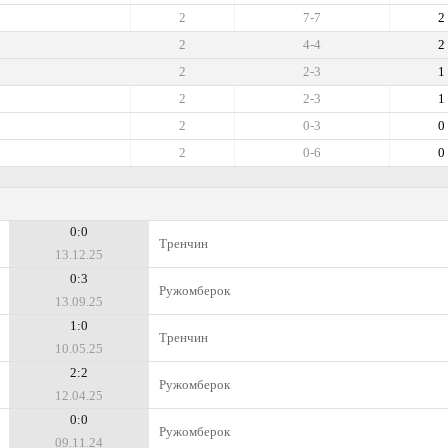
2
7-7
2
2
4-4
2
2
2-3
1
2
2-3
1
2
0-3
0
2
0-6
0
0:0
Тренчин
13.12.25
0:3
Ружомберок
13.09.25
1:0
Тренчин
10.05.25
2:2
Ружомберок
12.04.25
0:0
Ружомберок
09.11.24