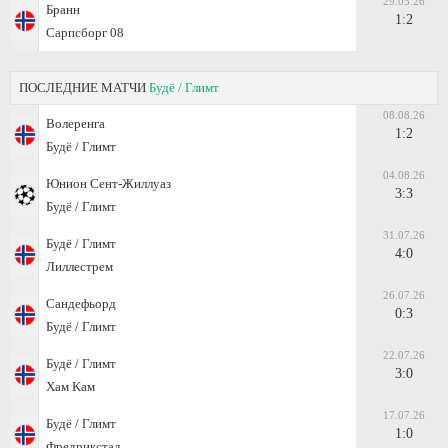
29.05.26
Бранн
1:2
Сарпсборг 08
ПОСЛЕДНИЕ МАТЧИ
Будё / Глимт
08.08.26
Волеренга
1:2
Будё / Глимт
04.08.26
Юнион Сент-Жиллуаз
3:3
Будё / Глимт
31.07.26
Будё / Глимт
4:0
Лиллестрем
26.07.26
Сандефьорд
0:3
Будё / Глимт
22.07.26
Будё / Глимт
3:0
Хам Kам
17.07.26
Будё / Глимт
1:0
Фредрикстад