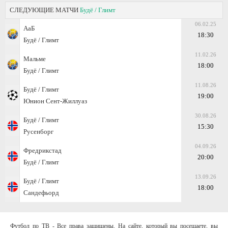
СЛЕДУЮЩИЕ МАТЧИ
Будё / Глимт
06.02.25
АаБ
18:30
Будё / Глимт
11.02.26
Мальме
18:00
Будё / Глимт
11.08.26
Будё / Глимт
19:00
Юнион Сент-Жиллуаз
30.08.26
Будё / Глимт
15:30
Русенборг
04.09.26
Фредрикстад
20:00
Будё / Глимт
13.09.26
Будё / Глимт
18:00
Сандефьорд
Футбол по ТВ - Все права защищены. На сайте, который вы посещаете, вы