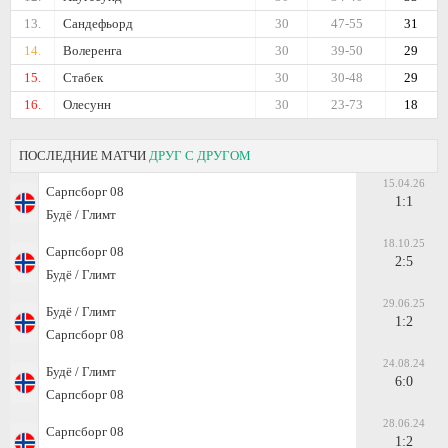
13.
Сандефьорд
30
47-55
31
14.
Волеренга
30
39-50
29
15.
Стабек
30
30-48
29
16.
Олесунн
30
23-73
18
ПОСЛЕДНИЕ МАТЧИ
ДРУГ С ДРУГОМ
15.04.26
Сарпсборг 08
1:1
Будё / Глимт
18.10.25
Сарпсборг 08
2:5
Будё / Глимт
29.06.25
Будё / Глимт
1:2
Сарпсборг 08
24.08.24
Будё / Глимт
6:0
Сарпсборг 08
28.06.24
Сарпсборг 08
1:2