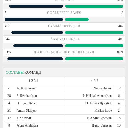
5
GOALKEEPER SAVES
2
412
СУММА ПЕРЕДАЧИ
467
344
PASSES ACCURATE
406
83%
ПРОЦЕНТ УСПЕШНОСТИ ПЕРЕДАЧИ
87%
СОСТАВЫ
КОМАНД
4-2-3-1
4-3-3
21
A. Kristiansen
Nikita Haikin
12
20
P. Reinhardsen
I. Helstad Amundsen
6
4
B. Inge Utvik
O. Luraas Bjoertuft
4
31
Anton Skipper
Marius Lode
2
17
J. Soltvedt
F. Andre Bjoerkan
15
8
Jeppe Andersen
Hugo Vetlesen
10