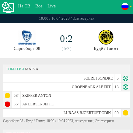
На ТВ
|
Все
|
Live
18:00 / 10.04.2023 / Элитесериен
0:2
Сарпсборг 08
Будё / Глимт
[ 0:2 ]
СОБЫТИЯ
МАТЧА
SOERLI SONDRE
5'
GROENBAEK ALBERT
13'
53'
SKIPPER ANTON
55'
ANDERSEN JEPPE
LURAAS BJOERTUFT ODIN
90'
Сарпсборг 08 - Будё / Глимт, 18:00 / 10.04.2023, понедельник, Элитесериен