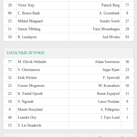
29
Victor Torp
Patrick Berg
77
90
C. Bonsu Baah
A. Groenbaek
8
25
Mikkel Maigaard
Sondre Soerli
27
11
Simon Tibbling
Faris Moumbagna
29
10
R. Lundqvist
Joel Mvuka
93
ЗАПАСНЫЕ ИГРОКИ:
77
M. Olsvik Welinder
Adam Soerensen
30
72
S. Christiansen
Jeppe Kjaer
23
32
Eirik Wichne
F. Sjoevold
20
23
Gustav Mogensen
M. Konradsen
16
22
K. Fardal Opseth
Runar Espejord
11
18
S. Ngouali
Lasse Nordaas
9
6
Martin Hoeyland
A. Pellegrino
7
40
Leander Oey
J. Faye Lund
1
15
S. Lie Skaalevik