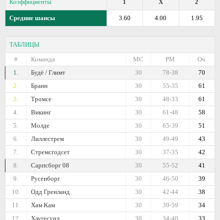
Коэффициенты
1
X
2
Средние шансы
3.60
4.00
1.95
ТАБЛИЦЫ
#
Команда
МС
РМ
Оч.
1.
Будё / Глимт
30
78-38
70
2.
Бранн
30
55-35
61
3.
Тромсе
30
48-33
61
4.
Викинг
30
61-48
58
5.
Молде
30
65-39
51
6.
Лиллестрем
30
49-49
43
7.
Стремсгодсет
30
37-35
42
8.
Сарпсборг 08
30
55-52
41
9.
Русенборг
30
46-50
39
10.
Одд Гренланд
30
42-44
38
11.
Хам Kам
30
39-59
34
12.
Хаугесунд
30
34-40
33