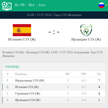
На ТВ
|
Все
|
Live
14:00 / 15.07.2024 / Евро U19 Женщины
- : -
Испания U19 (Ж)
Ирландия U19 (Ж)
Испания U19 (Ж) - Ирландия U19 (Ж), 14:00 / 15.07.2024, понедельник, Евро U19
Женщины
ТАБЛИЦЫ
#
Команда
МС
РМ
Оч.
1.
Нидерланды U19 (Ж)
3
4-1
7
2.
Испания U19 (Ж)
3
2-1
4
3.
Германия U19 (Ж)
3
3-4
4
4.
Ирландия U19 (Ж)
3
1-4
1