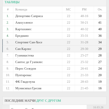
ТАБЛИЦЫ
#
Команда
МС
РМ
Оч.
1.
Депортиво Саприса
22
48-16
50
2.
Алахуэленсе
22
50-21
41
3.
Картахинес
22
40-32
40
4.
Ередиано
22
35-31
36
5.
Спортинг Сан-Хосе
22
31-28
34
6.
Сан Карлос
22
29-30
29
7.
Гуанакастека
22
25-27
28
8.
Сантос де Гуапилес
22
25-32
27
9.
Перес Селедон
22
26-41
24
10.
Пунтаренас
22
21-33
20
11.
ФК Гваделупа
22
28-43
19
12.
Мунисипал Гресия
22
21-45
16
ПОСЛЕДНИЕ МАТЧИ
ДРУГ С ДРУГОМ
16.03.26