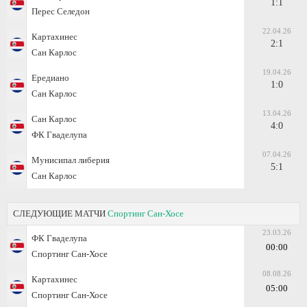
1:1
Перес Селедон
22.04.26
Картахинес
2:1
Сан Карлос
19.04.26
Ередиано
1:0
Сан Карлос
13.04.26
Сан Карлос
4:0
ФК Гваделупа
07.04.26
Мунисипал либерия
5:1
Сан Карлос
СЛЕДУЮЩИЕ МАТЧИ
Спортинг Сан-Хосе
23.03.26
ФК Гваделупа
00:00
Спортинг Сан-Хосе
08.08.26
Картахинес
05:00
Спортинг Сан-Хосе