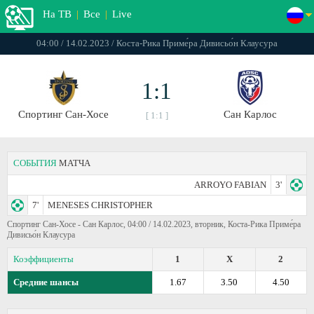
На ТВ
|
Все
|
Live
04:00 / 14.02.2023 / Коста-Рика Приме́ра Дивисьо́н Клаусура
1:1
Спортинг Сан-Хосе
Сан Карлос
[ 1:1 ]
СОБЫТИЯ
МАТЧА
ARROYO FABIAN
3'
7'
MENESES CHRISTOPHER
Спортинг Сан-Хосе - Сан Карлос, 04:00 / 14.02.2023, вторник, Коста-Рика Приме́ра
Дивисьо́н Клаусура
Коэффициенты
1
X
2
Средние шансы
1.67
3.50
4.50