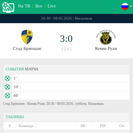
На ТВ
|
Все
|
Live
20:30 / 09.05.2026 / Насьональ
3:0
Стад Бриошан
Кевии Руан
[ 2:0 ]
СОБЫТИЯ
МАТЧА
1'
10'
66'
Стад Бриошан - Кевии Руан, 20:30 / 09.05.2026, суббота, Насьональ
ТАБЛИЦЫ
#
Команда
МС
РМ
Оч.