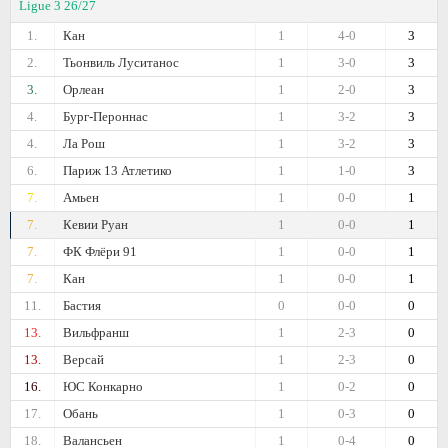
Ligue 3 26/27
1.
Кан
1
4-0
3
2.
Тьонвиль Луситанос
1
3-0
3
3.
Орлеан
1
2-0
3
4.
Бург-Пероннас
1
3-2
3
4.
Ла Рош
1
3-2
3
6.
Париж 13 Атлетико
1
1-0
3
7.
Амьен
1
0-0
1
7.
Кевии Руан
1
0-0
1
7.
ФК Флёри 91
1
0-0
1
7.
Кан
1
0-0
1
11.
Бастия
0
0-0
0
13.
Вильфранш
1
2-3
0
13.
Версай
1
2-3
0
16.
ЮС Конкарно
1
0-2
0
17.
Обань
1
0-3
0
18.
Валансьен
1
0-4
0