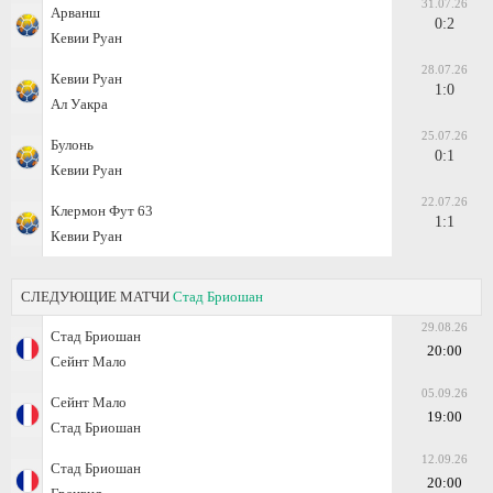
31.07.26
Арванш
0:2
Кевии Руан
28.07.26
Кевии Руан
1:0
Ал Уакра
25.07.26
Булонь
0:1
Кевии Руан
22.07.26
Клермон Фут 63
1:1
Кевии Руан
СЛЕДУЮЩИЕ МАТЧИ
Стад Бриошан
29.08.26
Стад Бриошан
20:00
Сейнт Мало
05.09.26
Сейнт Мало
19:00
Стад Бриошан
12.09.26
Стад Бриошан
20:00