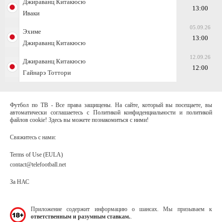
Джираванц Китакюсю
13:00
Иваки
05.09.26
Эхиме
13:00
Джираванц Китакюсю
12.09.26
Джираванц Китакюсю
12:00
Гайнарэ Тоттори
Футбол по ТВ - Все права защищены. На сайте, который вы посещаете, вы
автоматически соглашаетесь с Политикой конфиденциальности и политикой
файлов cookie! Здесь вы можете познакомиться с ними!
Свяжитесь с нами:
Terms of Use (EULA)
contact@telefootball.net
За НАС
Приложение содержит информацию о шансах. Мы призываем к
ответственным и разумным ставкам.
.