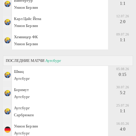
Винтертур
1:1
Унион Берлин
12.07.26
Карл Цайс Йена
2:0
Унион Берлин
09.07.26
Хемницер ФК
1:1
Унион Берлин
ПОСЛЕДНИЕ МАТЧИ
Аугсбург
05.08.26
Швац
0:15
Аугсбург
30.07.26
Борнмут
5:2
Аугсбург
25.07.26
Аугсбург
1:1
Сарбрюкен
16.05.26
Унион Берлин
4:0
Аугсбург