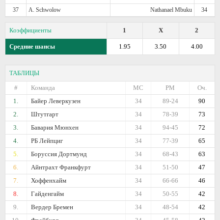
37
A. Schwolow
Nathanael Mbuku
34
Коэффициенты
1
X
2
Средние шансы
1.95
3.50
4.00
ТАБЛИЦЫ
#
Команда
МС
РМ
Оч.
1.
Байер Леверкузен
34
89-24
90
2.
Штутгарт
34
78-39
73
3.
Бавария Мюнхен
34
94-45
72
4.
РБ Лейпциг
34
77-39
65
5.
Боруссия Дортмунд
34
68-43
63
6.
Айнтрахт Франкфурт
34
51-50
47
7.
Хоффенхайм
34
66-66
46
8.
Гайденгайм
34
50-55
42
9.
Вердер Бремен
34
48-54
42