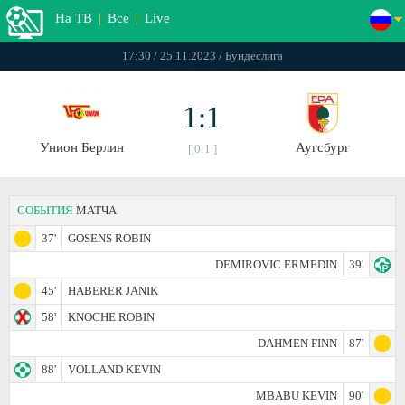
На ТВ
|
Все
|
Live
17:30 / 25.11.2023 / Бундеслига
1:1
Унион Берлин
Аугсбург
[ 0:1 ]
СОБЫТИЯ
МАТЧА
37'
GOSENS ROBIN
DEMIROVIC ERMEDIN
39'
45'
HABERER JANIK
58'
KNOCHE ROBIN
DAHMEN FINN
87'
88'
VOLLAND KEVIN
MBABU KEVIN
90'