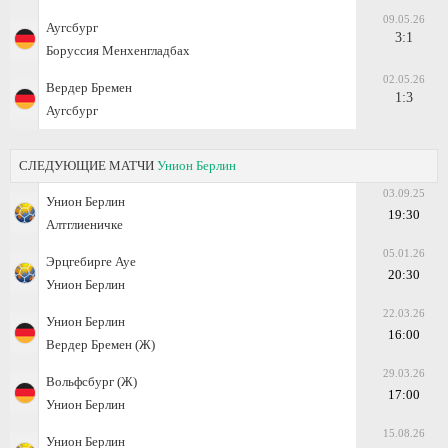
09.05.26
Аугсбург
3:1
Боруссия Менхенгладбах
02.05.26
Вердер Бремен
1:3
Аугсбург
СЛЕДУЮЩИЕ МАТЧИ
Унион Берлин
03.09.25
Унион Берлин
19:30
Алтглиеничке
05.01.26
Эрцгебирге Ауе
20:30
Унион Берлин
22.03.26
Унион Берлин
16:00
Вердер Бремен (Ж)
29.03.26
Вольфсбург (Ж)
17:00
Унион Берлин
15.08.26
Унион Берлин