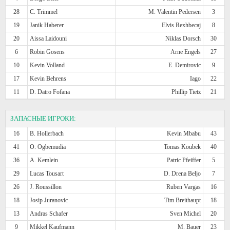
28
C. Trimmel
M. Valentin Pedersen
3
19
Janik Haberer
Elvis Rexhbecaj
8
20
Aissa Laidouni
Niklas Dorsch
30
6
Robin Gosens
Arne Engels
27
10
Kevin Volland
E. Demirovic
9
17
Kevin Behrens
Iago
22
11
D. Datro Fofana
Phillip Tietz
21
ЗАПАСНЫЕ ИГРОКИ:
16
B. Hollerbach
Kevin Mbabu
43
41
O. Ogbemudia
Tomas Koubek
40
36
A. Kemlein
Patric Pfeiffer
5
29
Lucas Tousart
D. Drena Beljo
7
26
J. Roussillon
Ruben Vargas
16
18
Josip Juranovic
Tim Breithaupt
18
13
Andras Schafer
Sven Michel
20
9
Mikkel Kaufmann
M. Bauer
23