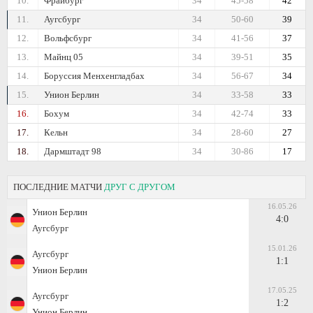
10.
Фрайбург
34
45-58
42
11.
Аугсбург
34
50-60
39
12.
Вольфсбург
34
41-56
37
13.
Майнц 05
34
39-51
35
14.
Боруссия Менхенгладбах
34
56-67
34
15.
Унион Берлин
34
33-58
33
16.
Бохум
34
42-74
33
17.
Кельн
34
28-60
27
18.
Дармштадт 98
34
30-86
17
ПОСЛЕДНИЕ МАТЧИ
ДРУГ С ДРУГОМ
16.05.26
Унион Берлин
4:0
Аугсбург
15.01.26
Аугсбург
1:1
Унион Берлин
17.05.25
Аугсбург
1:2
Унион Берлин