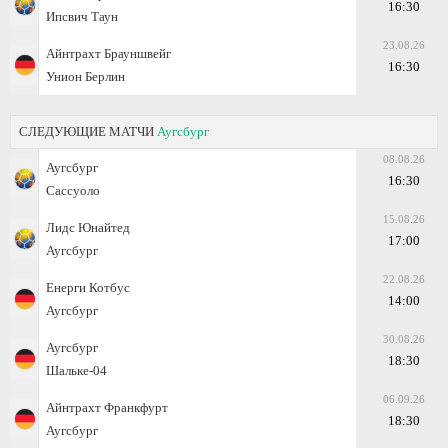
16:30
Ипсвич Таун
23.08.26
Айнтрахт Брауншвейг
16:30
Унион Берлин
СЛЕДУЮЩИЕ МАТЧИ
Аугсбург
08.08.26
Аугсбург
16:30
Сассуоло
15.08.26
Лидс Юнайтед
17:00
Аугсбург
22.08.26
Енерги Котбус
14:00
Аугсбург
30.08.26
Аугсбург
18:30
Шальке-04
06.09.26
Айнтрахт Франкфурт
18:30
Аугсбург