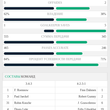
3
OFFSIDES
2
62%
ВЛАДЕНИЕ
38%
1
GOALKEEPER SAVES
5
555
СУММА ПЕРЕДАЧИ
345
465
PASSES ACCURATE
246
84%
ПРОЦЕНТ УСПЕШНОСТИ ПЕРЕДАЧИ
71%
СОСТАВЫ
КОМАНД
3-4-3
4-2-3-1
1
F. Roennow
Finn Dahmen
1
3
Paul Jaeckel
Robert Gumny
2
31
Robin Knoche
J. Gouweleeuw
6
4
Diogo Leite
Felix Uduokhai
19