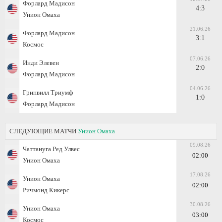
Форлард Мадисон
4:3
Унион Омаха
21.06.26
Форлард Мадисон
3:1
Космос
07.06.26
Инди Элевен
2:0
Форлард Мадисон
04.06.26
Гринвилл Триумф
1:0
Форлард Мадисон
СЛЕДУЮЩИЕ МАТЧИ
Унион Омаха
09.08.26
Чаттануга Ред Улвес
02:00
Унион Омаха
17.08.26
Унион Омаха
02:00
Ричмонд Кикерс
30.08.26
Унион Омаха
03:00
Космос