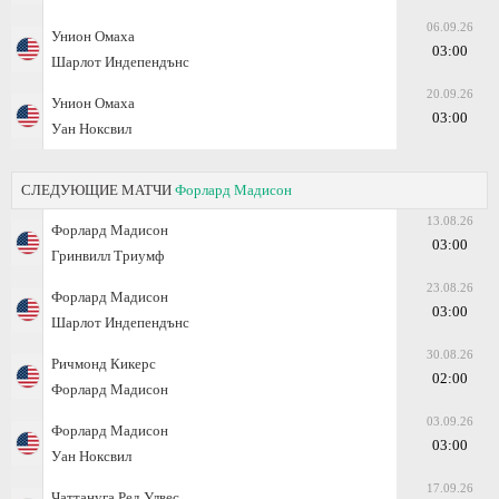
06.09.26
Унион Омаха
03:00
Шарлот Индепендънс
20.09.26
Унион Омаха
03:00
Уан Ноксвил
СЛЕДУЮЩИЕ МАТЧИ
Форлард Мадисон
13.08.26
Форлард Мадисон
03:00
Гринвилл Триумф
23.08.26
Форлард Мадисон
03:00
Шарлот Индепендънс
30.08.26
Ричмонд Кикерс
02:00
Форлард Мадисон
03.09.26
Форлард Мадисон
03:00
Уан Ноксвил
17.09.26
Чаттануга Ред Улвес