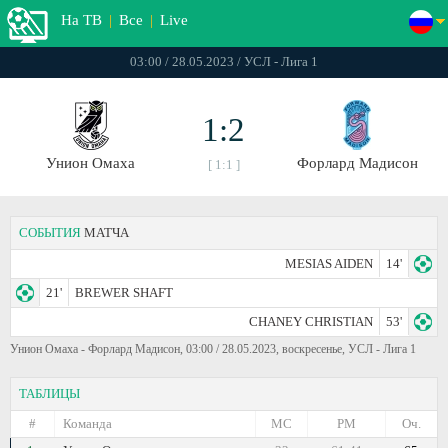
На ТВ
|
Все
|
Live
03:00 / 28.05.2023 / УСЛ - Лига 1
1:2
Унион Омаха
Форлард Мадисон
[ 1:1 ]
СОБЫТИЯ
МАТЧА
MESIAS AIDEN
14'
21'
BREWER SHAFT
CHANEY CHRISTIAN
53'
Унион Омаха - Форлард Мадисон, 03:00 / 28.05.2023, воскресенье, УСЛ - Лига 1
ТАБЛИЦЫ
#
Команда
МС
РМ
Оч.