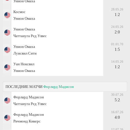
Унион Омаха
28.05.26
Космос
1:2
Унион Омаха
24.05.26
Унион Омаха
2:0
Чаттануга Ред Улвес
01.01.70
Унион Омаха
1:5
Луисвил Сити
14.05.26
Уан Ноксвил
1:2
Унион Омаха
ПОСЛЕДНИЕ МАТЧИ
Форлард Мадисон
30.07.26
Форлард Мадисон
5:2
Чаттануга Ред Улвес
16.07.26
Форлард Мадисон
4:0
Ричмонд Кикерс
12.07.26