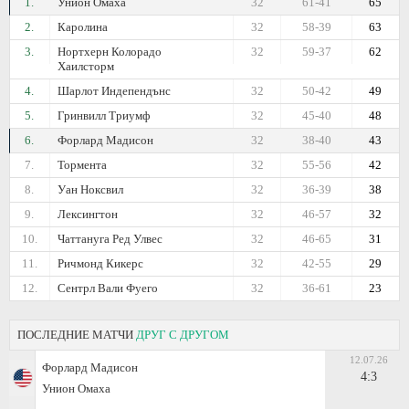
1.
Унион Омаха
32
61-41
65
2.
Каролина
32
58-39
63
3.
Нортхерн Колорадо
32
59-37
62
Хаилсторм
4.
Шарлот Индепендънс
32
50-42
49
5.
Гринвилл Триумф
32
45-40
48
6.
Форлард Мадисон
32
38-40
43
7.
Тормента
32
55-56
42
8.
Уан Ноксвил
32
36-39
38
9.
Лексингтон
32
46-57
32
10.
Чаттануга Ред Улвес
32
46-65
31
11.
Ричмонд Кикерс
32
42-55
29
12.
Сентрл Вали Фуего
32
36-61
23
ПОСЛЕДНИЕ МАТЧИ
ДРУГ С ДРУГОМ
12.07.26
Форлард Мадисон
4:3
Унион Омаха