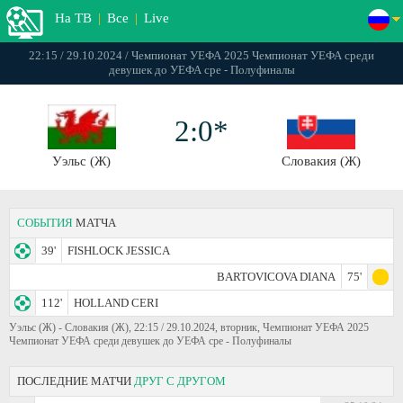
На ТВ
|
Все
|
Live
22:15 / 29.10.2024 / Чемпионат УЕФА 2025 Чемпионат УЕФА среди
девушек до УЕФА сре - Полуфиналы
2:0*
Уэльс (Ж)
Словакия (Ж)
СОБЫТИЯ
МАТЧА
39'
FISHLOCK JESSICA
BARTOVICOVA DIANA
75'
112'
HOLLAND CERI
Уэльс (Ж) - Словакия (Ж), 22:15 / 29.10.2024, вторник, Чемпионат УЕФА 2025
Чемпионат УЕФА среди девушек до УЕФА сре - Полуфиналы
ПОСЛЕДНИЕ МАТЧИ
ДРУГ С ДРУГОМ