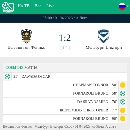
На ТВ
|
Все
|
Live
05:00 / 01.04.2023 / А-Лига
1:2
Веллингтон Феникс
Мельбурн Виктори
[ 1:0 ]
СОБЫТИЯ
МАТЧА
25'
ZAWADA OSCAR
CHAPMAN CONNOR
50'
FORNAROLI BRUNO
58'
DA SILVA DAMIEN
76'
IKONOMIDIS CHRISTOPHER
77'
FORNAROLI BRUNO
90'
Веллингтон Феникс - Мельбурн Виктори, 05:00 / 01.04.2023, суббота, А-Лига