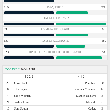
61%
ВЛАДЕНИЕ
39%
3
GOALKEEPER SAVES
3
698
СУММА ПЕРЕДАЧИ
448
639
PASSES ACCURATE
380
92%
ПРОЦЕНТ УСПЕШНОСТИ ПЕРЕДАЧИ
85%
СОСТАВЫ
КОМАНД
4-2-2-2
4-4-2
20
Oliver Sail
Paul Izzo
20
6
Tim Payne
Connor Chapman
14
4
Scott Wootton
Damien Da Silva
5
21
Joshua Laws
R. Miranda
21
19
Sam Sutton
Cadete
3