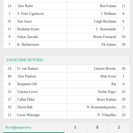
14
Alex Rufer
Ben Folami
11
5
S. Peter Ugarkovic
J. Brillante
8
31
Yan Sasse
Leigh Broxham
6
11
Bozhidar Kraev
C. Ikonomidis
7
9
Oskar Zawada
Bruno Fornaroli
10
7
K. Barbarouses
Eli Adams
29
ЗАПАСНЫЕ ИГРОКИ:
24
O. van Hattum
Lleyton Brooks
26
40
Alex Paulsen
Matt Acton
1
8
Benjamin Old
Rai
4
23
Clayton Lewis
Stefan Nigro
16
17
Callan Elliot
Bruce Kamau
18
10
David Ball
N. Konstandopoulos
23
12
Lucas Mauragis
N. Velupillay
24
Коэффициенты
1
X
2