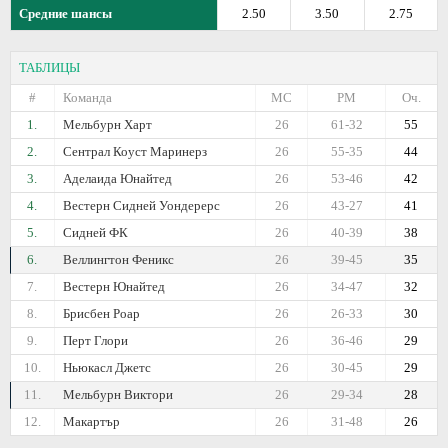
Средние шансы
2.50
3.50
2.75
ТАБЛИЦЫ
#
Команда
МС
РМ
Оч.
1.
Мельбурн Харт
26
61-32
55
2.
Сентрал Коуст Маринерз
26
55-35
44
3.
Аделаида Юнайтед
26
53-46
42
4.
Вестерн Сидней Уондерерс
26
43-27
41
5.
Сидней ФК
26
40-39
38
6.
Веллингтон Феникс
26
39-45
35
7.
Вестерн Юнайтед
26
34-47
32
8.
Брисбен Роар
26
26-33
30
9.
Перт Глори
26
36-46
29
10.
Ньюкасл Джетс
26
30-45
29
11.
Мельбурн Виктори
26
29-34
28
12.
Макартър
26
31-48
26