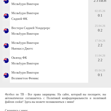
2:3 ПЕН
Мельбурн Виктори
02.05.26
Мельбурн Виктори
0:1
Сидней ФК
25.04.26
Вестерн Сидней Уондерерс
0:2
Мельбурн Виктори
17.04.26
Мельбурн Виктори
2:2
Ньюкасл Джетс
11.04.26
Окленд ФК
2:2
Мельбурн Виктори
05.04.26
Мельбурн Виктори
0:1
Веллингтон Феникс
Футбол по ТВ - Все права защищены. На сайте, который вы посещаете, вы
автоматически соглашаетесь с Политикой конфиденциальности и политикой
файлов cookie! Здесь вы можете познакомиться с ними!
Свяжитесь с нами: