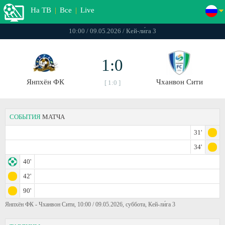
На ТВ
|
Все
|
Live
10:00 / 09.05.2026 / Кей-ли́га 3
1:0
Янпхён ФК
Чханвон Сити
[ 1:0 ]
СОБЫТИЯ
МАТЧА
31'
34'
40'
42'
90'
Янпхён ФК - Чханвон Сити, 10:00 / 09.05.2026, суббота, Кей-ли́га 3