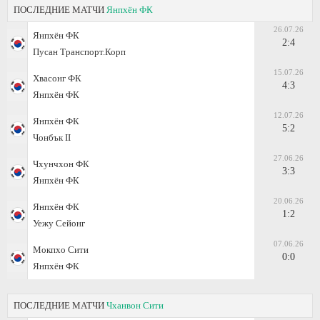
ПОСЛЕДНИЕ МАТЧИ
Янпхён ФК
26.07.26
Янпхён ФК
2:4
Пусан Транспорт.Корп
15.07.26
Хвасонг ФК
4:3
Янпхён ФК
12.07.26
Янпхён ФК
5:2
Чонбък II
27.06.26
Чхунчхон ФК
3:3
Янпхён ФК
20.06.26
Янпхён ФК
1:2
Уежу Сейонг
07.06.26
Мокпхо Сити
0:0
Янпхён ФК
ПОСЛЕДНИЕ МАТЧИ
Чханвон Сити