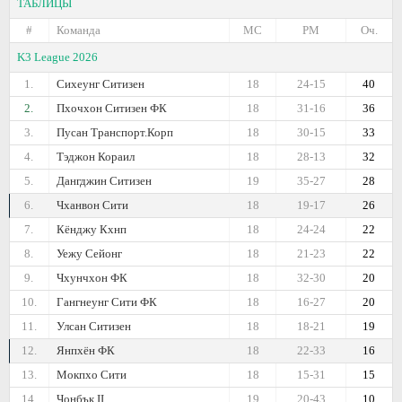
ТАБЛИЦЫ
#
Команда
МС
РМ
Оч.
K3 League 2026
1.
Сихеунг Ситизен
18
24-15
40
2.
Пхочхон Ситизен ФК
18
31-16
36
3.
Пусан Транспорт.Корп
18
30-15
33
4.
Тэджон Кораил
18
28-13
32
5.
Дангджин Ситизен
19
35-27
28
6.
Чханвон Сити
18
19-17
26
7.
Кёнджу Кхнп
18
24-24
22
8.
Уежу Сейонг
18
21-23
22
9.
Чхунчхон ФК
18
32-30
20
10.
Гангнеунг Сити ФК
18
16-27
20
11.
Улсан Ситизен
18
18-21
19
12.
Янпхён ФК
18
22-33
16
13.
Мокпхо Сити
18
15-31
15
14.
Чонбък II
19
20-43
10