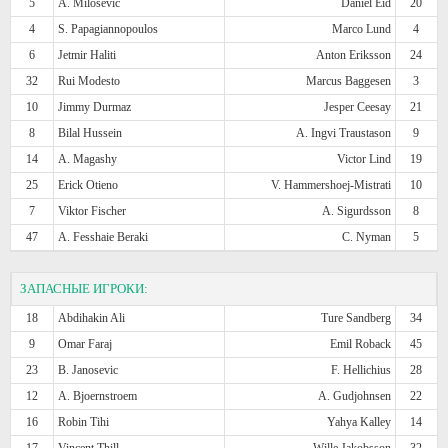
5
A. Milosevic
Daniel Eid
20
4
S. Papagiannopoulos
Marco Lund
4
6
Jetmir Haliti
Anton Eriksson
24
32
Rui Modesto
Marcus Baggesen
3
10
Jimmy Durmaz
Jesper Ceesay
21
8
Bilal Hussein
A. Ingvi Traustason
9
14
A. Magashy
Victor Lind
19
25
Erick Otieno
V. Hammershoej-Mistrati
10
7
Viktor Fischer
A. Sigurdsson
8
47
A. Fesshaie Beraki
C. Nyman
5
ЗАПАСНЫЕ ИГРОКИ:
18
Abdihakin Ali
Ture Sandberg
34
9
Omar Faraj
Emil Roback
45
23
B. Janosevic
F. Hellichius
28
12
A. Bjoernstroem
A. Gudjohnsen
22
16
Robin Tihi
Yahya Kalley
14
17
Vincent Thill
Wille Jakobsson
32