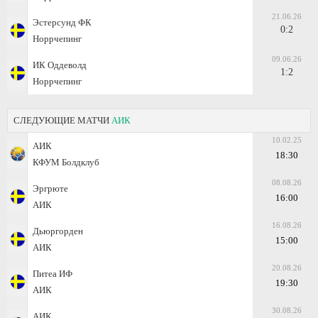
21.06.26
Эстерсунд ФК
0:2
Норрчепинг
09.06.26
ИК Оддеволд
1:2
Норрчепинг
СЛЕДУЮЩИЕ МАТЧИ
АИК
10.02.25
АИК
18:30
КФУМ Болдклуб
08.08.26
Эргрюте
16:00
АИК
16.08.26
Дьюргорден
15:00
АИК
20.08.26
Питеа ИФ
19:30
АИК
30.08.26
АИК