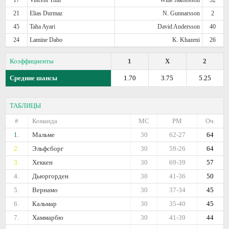
21
Elias Durmaz
N. Gunnarsson
2
45
Taha Ayari
David Andersson
40
24
Lamine Dabo
K. Khazeni
26
Коэффициенты
1
X
2
Средние шансы
1.70
3.75
5.25
ТАБЛИЦЫ
#
Команда
МС
РМ
Оч.
1.
Мальме
30
62-27
64
2.
Эльфсборг
30
59-26
64
3.
Хеккен
30
69-39
57
4.
Дьюргорден
30
41-36
50
5.
Вернамо
30
37-34
45
6.
Кальмар
30
35-40
45
7.
Хаммарбю
30
41-39
44