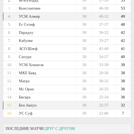
2.
Белоуиздад
30
37-20
53
3.
Константине
30
46-30
53
4.
УСМ Алжир
30
40-32
49
5.
Ес Сетиф
30
37-37
48
6.
Парадоу
30
36-22
42
7.
Кабулие
30
33-27
42
8.
АСО Шлеф
30
41-40
41
9.
Саоура
30
34-37
40
10.
УСМ Хеншела
30
33-39
39
11.
МКЕ Баяд
30
29-30
38
12.
Магра
30
30-32
38
13.
Мс Оран
30
26-33
36
14.
Бискра
30
25-34
36
15.
Бен Акнун
30
32-37
32
16.
УС Суф
30
22-86
7
ПОСЛЕДНИЕ МАТЧИ
ДРУГ С ДРУГОМ