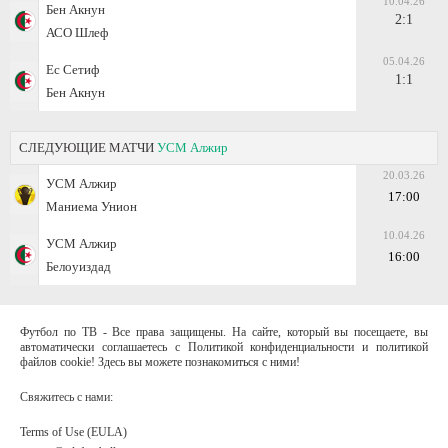
10.04.26
Бен Акнун
2:1
АСО Шлеф
05.04.26
Ес Сетиф
1:1
Бен Акнун
СЛЕДУЮЩИЕ МАТЧИ
УСМ Алжир
20.03.26
УСМ Алжир
17:00
Маниема Унион
10.04.26
УСМ Алжир
16:00
Белоуиздад
Футбол по ТВ - Все права защищены. На сайте, который вы посещаете, вы
автоматически соглашаетесь с Политикой конфиденциальности и политикой
файлов cookie! Здесь вы можете познакомиться с ними!
Свяжитесь с нами:
Terms of Use (EULA)