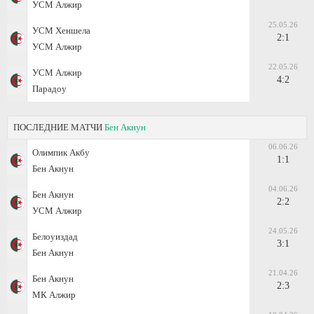
УСМ Алжир
25.05.26
УСМ Хеншела
2:1
УСМ Алжир
22.05.26
УСМ Алжир
4:2
Парадоу
ПОСЛЕДНИЕ МАТЧИ
Бен Акнун
06.06.26
Олимпик Акбу
1:1
Бен Акнун
04.06.26
Бен Акнун
2:2
УСМ Алжир
24.05.26
Белоуиздад
3:1
Бен Акнун
21.04.26
Бен Акнун
2:3
МК Алжир