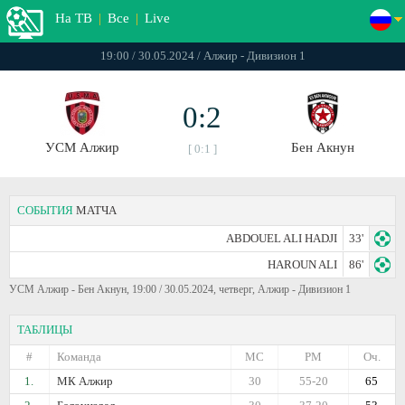
На ТВ
|
Все
|
Live
19:00 / 30.05.2024 / Алжир - Дивизион 1
0:2
УСМ Алжир
Бен Акнун
[ 0:1 ]
СОБЫТИЯ
МАТЧА
ABDOUEL ALI HADJI
33'
HAROUN ALI
86'
УСМ Алжир - Бен Акнун, 19:00 / 30.05.2024, четверг, Алжир - Дивизион 1
ТАБЛИЦЫ
#
Команда
МС
РМ
Оч.
1.
МК Алжир
30
55-20
65