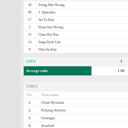
18
Seong-Min Hwang
90
S. Iljutcenko
17
Jin-Ya Kim
2
Hyun-Soo Hwang
25
Chan-Hee Han
14
Sang-Hyub Lim
9
Shin-Jin Kim
ODDS
1
Average odds
1.60
TABLE
Pos.
Team name
1.
Ulsan Hyundai
2.
Pohang Steelers
3.
Gwangju
4.
Jeonbuk