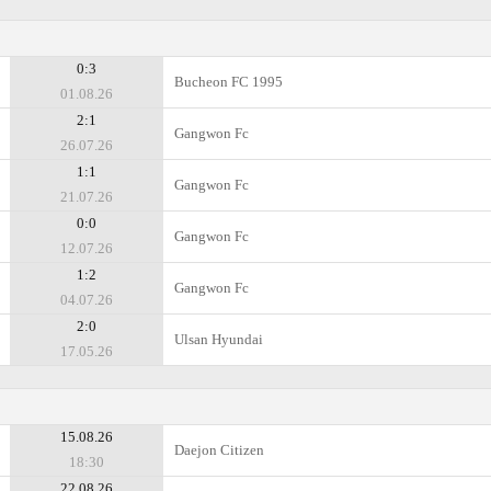
0:3
Bucheon FC 1995
01.08.26
2:1
Gangwon Fc
26.07.26
1:1
Gangwon Fc
21.07.26
0:0
Gangwon Fc
12.07.26
1:2
Gangwon Fc
04.07.26
2:0
Ulsan Hyundai
17.05.26
15.08.26
Daejon Citizen
18:30
22.08.26