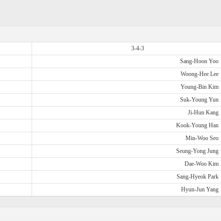
3-4-3
Sang-Hoon Yoo
Woong-Hee Lee
Young-Bin Kim
Suk-Young Yun
Ji-Hun Kang
Kook-Young Han
Min-Woo Seo
Seung-Yong Jung
Dae-Woo Kim
Sang-Hyeok Park
Hyun-Jun Yang