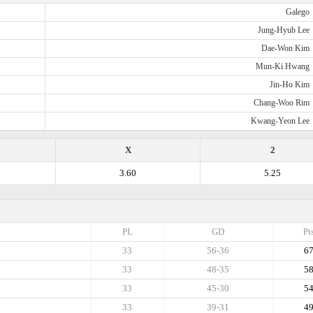
Galego
Jung-Hyub Lee
Dae-Won Kim
Mun-Ki Hwang
Jin-Ho Kim
Chang-Woo Rim
Kwang-Yeon Lee
X
2
3.60
5.25
PL
GD
Pt
33
56-36
6
33
48-35
5
33
45-30
5
33
39-31
4