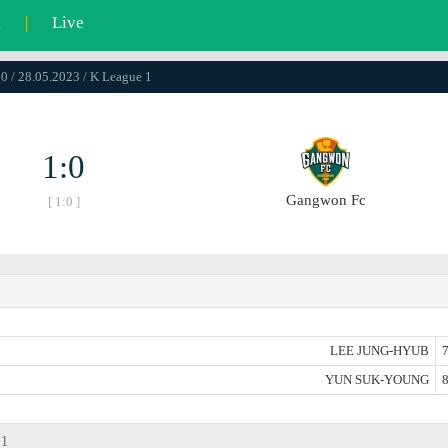
l
|
Live
0 / 28.05.2023 / K League 1
1:0
Gangwon Fc
[ 1:0 ]
LEE JUNG-HYUB
7
YUN SUK-YOUNG
8
 1