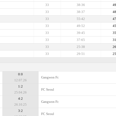
33
38-36
4
33
38-37
4
33
55-42
4
33
49-52
4
33
39-45
3
33
37-65
3
33
25-38
2
33
29-51
2
0:0
Gangwon Fc
12.07.26
1:2
FC Seoul
25.04.26
4:2
Gangwon Fc
26.10.25
3:2
FC Seoul