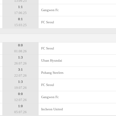
13.09.25
1:1
Gangwon Fc
17.06.25
0:1
FC Seoul
15.03.25
0:0
FC Seoul
01.08.26
1:3
Ulsan Hyundai
26.07.26
3:1
Pohang Steelers
22.07.26
1:3
FC Seoul
19.07.26
0:0
Gangwon Fc
12.07.26
1:0
Incheon United
05.07.26