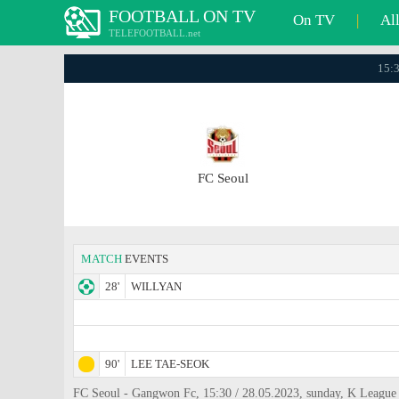
FOOTBALL ON TV
On TV
|
Al
TELEFOOTBALL.net
15:3
FC Seoul
MATCH
EVENTS
28'
WILLYAN
90'
LEE TAE-SEOK
FC Seoul - Gangwon Fc, 15:30 / 28.05.2023, sunday, K League