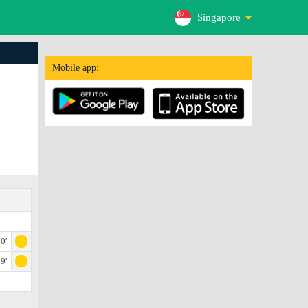
Singapore
Mobile app:
0'
9'