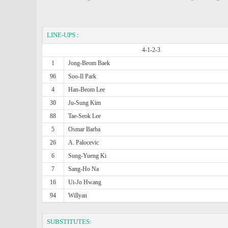
LINE-UPS
:
4-1-2-3
1
Jong-Beom Baek
96
Soo-Il Park
4
Han-Beom Lee
30
Ju-Sung Kim
88
Tae-Seok Lee
5
Osmar Barba
26
A. Palocevic
6
Sung-Yueng Ki
7
Sang-Ho Na
16
Ui-Jo Hwang
94
Willyan
SUBSTITUTES: