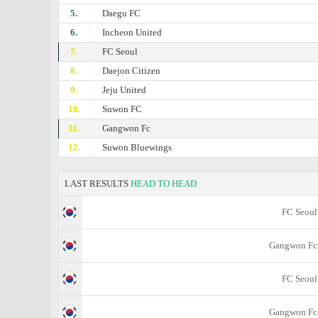
5.
Daegu FC
6.
Incheon United
7.
FC Seoul
8.
Daejon Citizen
9.
Jeju United
10.
Suwon FC
11.
Gangwon Fc
12.
Suwon Bluewings
LAST RESULTS
HEAD TO HEAD
FC Seoul
Gangwon Fc
FC Seoul
Gangwon Fc