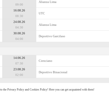
Alianza Lima
09:00
16.08.26
UTC
08:30
24.08.26
Alianza Lima
04:30
30.08.26
Deportivo Garcilaso
04:00
14.06.26
Cienciano
07:30
23.08.26
Deportivo Binacional
02:00
e to the Privacy Policy and Cookies Policy! Here you can get acquainted with them!