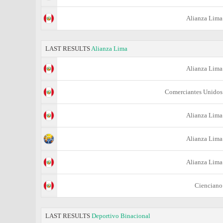
Alianza Lima
LAST RESULTS
Alianza Lima
Alianza Lima
Comerciantes Unidos
Alianza Lima
Alianza Lima
Alianza Lima
Cienciano
LAST RESULTS
Deportivo Binacional