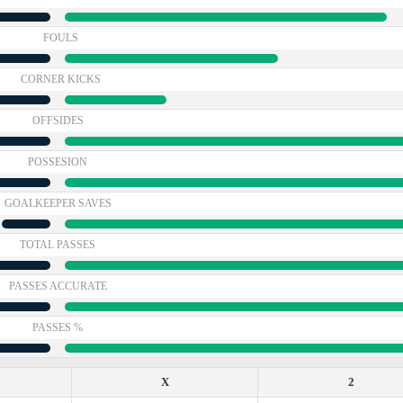
FOULS
CORNER KICKS
OFFSIDES
POSSESION
GOALKEEPER SAVES
TOTAL PASSES
PASSES ACCURATE
PASSES %
X
2