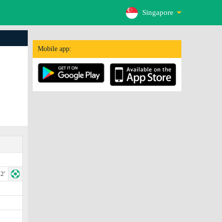
Singapore
Mobile app:
2'