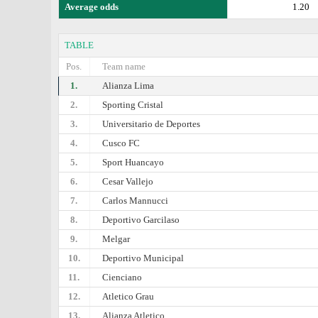
Average odds
1.20
TABLE
Pos.
Team name
1.
Alianza Lima
2.
Sporting Cristal
3.
Universitario de Deportes
4.
Cusco FC
5.
Sport Huancayo
6.
Cesar Vallejo
7.
Carlos Mannucci
8.
Deportivo Garcilaso
9.
Melgar
10.
Deportivo Municipal
11.
Cienciano
12.
Atletico Grau
13.
Alianza Atletico