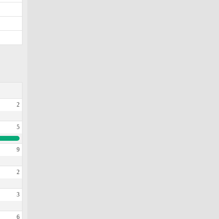
2
5
9
2
3
6