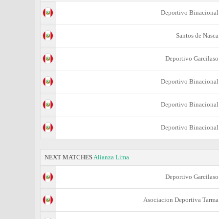
Deportivo Binacional
Santos de Nasca
Deportivo Garcilaso
Deportivo Binacional
Deportivo Binacional
Deportivo Binacional
NEXT MATCHES
Alianza Lima
Deportivo Garcilaso
Asociacion Deportiva Tarma