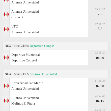
Alianza Universidad
03.11.25
Alianza Universidad
2:2
Cusco FC
27.10.25
UTC
3:2
Alianza Universidad
NEXT MATCHES
Deportivo Coopsol
22.08.24
Deportivo Municipal
04:00
Deportivo Coopsol
NEXT MATCHES
Alianza Universidad
11.10.23
Universidad San Martin
02:00
Alianza Universidad
03.07.24
Alianza Universidad
04:15
Molinos El Pirata
18.08.26