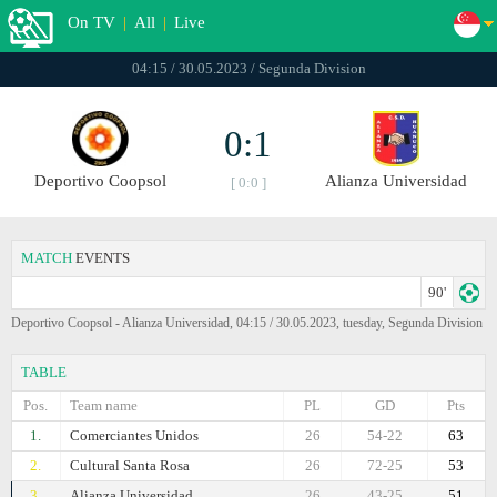
On TV
|
All
|
Live
04:15 / 30.05.2023 / Segunda Divisiоn
0:1
Deportivo Coopsol
Alianza Universidad
[ 0:0 ]
MATCH
EVENTS
90'
Deportivo Coopsol - Alianza Universidad, 04:15 / 30.05.2023, tuesday, Segunda Divisiоn
TABLE
Pos.
Team name
PL
GD
Pts
1.
Comerciantes Unidos
26
54-22
63
2.
Cultural Santa Rosa
26
72-25
53
3.
Alianza Universidad
26
43-25
51