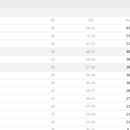
PL
GD
Pt
26
54-22
6
26
72-25
5
26
43-25
5
26
44-31
4
25
29-24
3
26
27-26
3
26
34-30
3
26
30-29
3
25
20-27
2
23
36-35
2
26
37-50
2
25
19-34
2
26
22-59
2
26
26-76
8