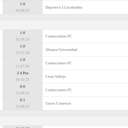
1:0
Deportivo LLacubamba
03.08.25
1:0
Comerciantes FC
02.08.26
1:0
Alianza Universidad
25.07.26
1:0
Comerciantes FC
11.07.26
2:4 Pen
Cesar Vallejo
06.10.25
0:0
Comerciantes FC
22.09.25
0:1
Union Comercio
25.08.25