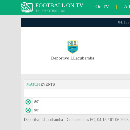
FOOTBALL ON TV
On TV
|
Al
TELEFOOTBALL.net
04:15 /
Deportivo LLacubamba
MATCH
EVENTS
89'
90'
Deportivo LLacubamba - Comerciantes FC, 04:15 / 01.06.2023, 