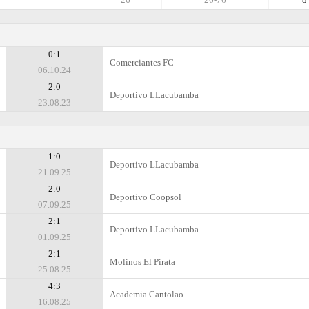
0:1
Comerciantes FC
06.10.24
2:0
Deportivo LLacubamba
23.08.23
1:0
Deportivo LLacubamba
21.09.25
2:0
Deportivo Coopsol
07.09.25
2:1
Deportivo LLacubamba
01.09.25
2:1
Molinos El Pirata
25.08.25
4:3
Academia Cantolao
16.08.25