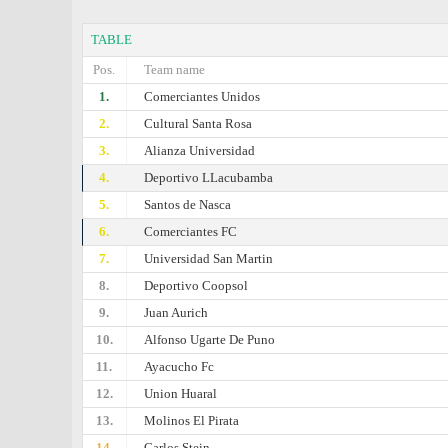
TABLE
Pos.
Team name
1.
Comerciantes Unidos
2.
Cultural Santa Rosa
3.
Alianza Universidad
4.
Deportivo LLacubamba
5.
Santos de Nasca
6.
Comerciantes FC
7.
Universidad San Martin
8.
Deportivo Coopsol
9.
Juan Aurich
10.
Alfonso Ugarte De Puno
11.
Ayacucho Fc
12.
Union Huaral
13.
Molinos El Pirata
14.
Carlos Stein