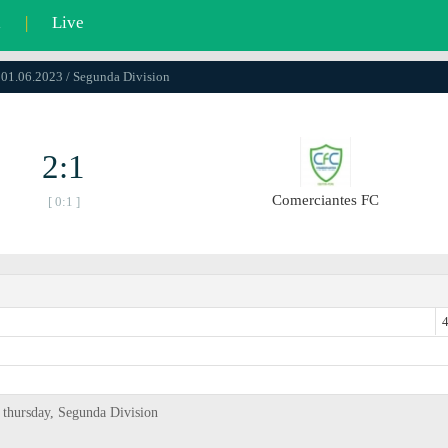
l
|
Live
 01.06.2023 / Segunda Divisiоn
2:1
Comerciantes FC
[ 0:1 ]
4
thursday, Segunda Divisiоn