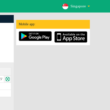
Singapore
Mobile app:
5'