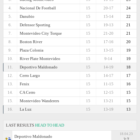
4.
Nacional De Football
15
20-17
24
5.
Danubio
15
15-14
22
6.
Defensor Sporting
15
19-13
21
7.
Montevideo City Torque
15
21-20
21
8.
Boston River
15
17-16
20
9.
Plaza Colonia
15
13-15
19
10.
River Plate Montevideo
15
9-14
19
11.
Deportivo Maldonado
15
14-19
18
12.
Cerro Largo
15
14-17
17
13.
Fenix
15
11-15
16
14.
CA Cerro
15
12-15
15
15.
Montevideo Wanderers
15
13-21
15
16.
La Luz
15
13-19
13
LAST RESULTS
HEAD TO HEAD
18.04.23
Deportivo Maldonado
2:7