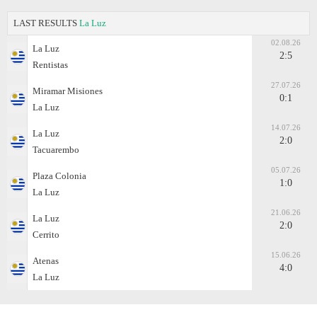
LAST RESULTS
La Luz
02.08.26
La Luz
2:5
Rentistas
27.07.26
Miramar Misiones
0:1
La Luz
14.07.26
La Luz
2:0
Tacuarembo
05.07.26
Plaza Colonia
1:0
La Luz
21.06.26
La Luz
2:0
Cerrito
15.06.26
Atenas
4:0
La Luz