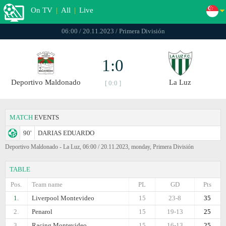
On TV
|
All
|
Live
06:00 / 20.11.2023 / Primera División
1:0
Deportivo Maldonado
La Luz
[ 0:0 ]
MATCH
EVENTS
90'
DARIAS EDUARDO
Deportivo Maldonado - La Luz, 06:00 / 20.11.2023, monday, Primera División
TABLE
Pos.
Team name
PL
GD
Pts
1.
Liverpool Montevideo
15
23-8
35
2.
Penarol
15
19-13
25
3.
Racing Montevideo
15
16-13
25