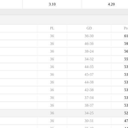
3.10
4.20
PL
GD
Pt
36
36-30
6
36
46-36
5
36
38-24
5
36
34-32
5
36
44-35
5
36
45-37
5
36
44-38
5
36
42-38
5
36
37-34
5
36
38-37
5
36
34-25
5
36
30-31
4