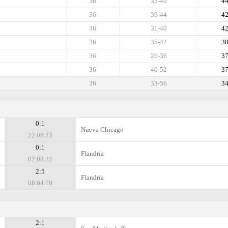
36
35-40
4
36
39-44
4
36
31-40
4
36
35-42
3
36
26-36
3
36
40-52
3
36
33-56
3
0:1
Nueva Chicago
22.08.23
0:1
Flandria
02.08.22
2:5
Flandria
08.04.18
2:1