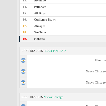
13.
Alvarado
14.
Patronato
15.
All Boys
16.
Guillermo Brown
17.
Almagro
18.
San Telmo
19.
Flandria
LAST RESULTS
HEAD TO HEAD
Flandria
Nueva Chicago
Nueva Chicago
LAST RESULTS
Nueva Chicago