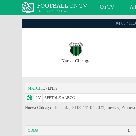
FOOTBALL ON TV
On TV
|
Al
TELEFOOTBALL.net
04:00 / 11.
Nueva Chicago
MATCH
EVENTS
23'
SPETALE AARON
Nueva Chicago - Flandria, 04:00 / 11.04.2023, tuesday, Primer
ODDS
1