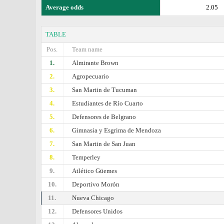
Average odds
2.05
TABLE
Pos.
Team name
1.
Almirante Brown
2.
Agropecuario
3.
San Martin de Tucuman
4.
Estudiantes de Río Cuarto
5.
Defensores de Belgrano
6.
Gimnasia y Esgrima de Mendoza
7.
San Martin de San Juan
8.
Temperley
9.
Atlético Güemes
10.
Deportivo Morón
11.
Nueva Chicago
12.
Defensores Unidos