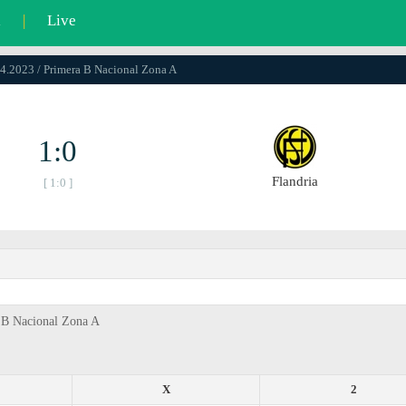
l
|
Live
04.2023 / Primera B Nacional Zona A
1:0
Flandria
[ 1:0 ]
a B Nacional Zona A
X
2