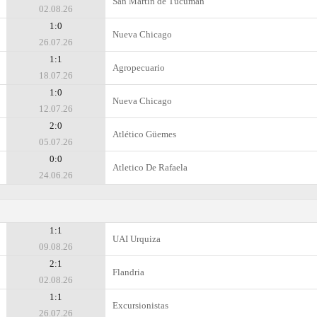
San Martin de Tucuman
02.08.26
1:0
Nueva Chicago
26.07.26
1:1
Agropecuario
18.07.26
1:0
Nueva Chicago
12.07.26
2:0
Atlético Güemes
05.07.26
0:0
Atletico De Rafaela
24.06.26
1:1
UAI Urquiza
09.08.26
2:1
Flandria
02.08.26
1:1
Excursionistas
26.07.26