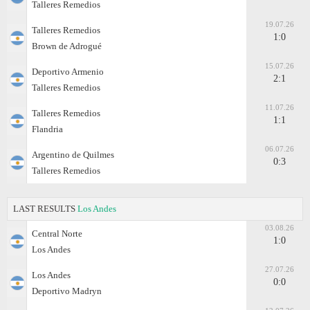
Talleres Remedios
19.07.26
Talleres Remedios
1:0
Brown de Adrogué
15.07.26
Deportivo Armenio
2:1
Talleres Remedios
11.07.26
Talleres Remedios
1:1
Flandria
06.07.26
Argentino de Quilmes
0:3
Talleres Remedios
LAST RESULTS
Los Andes
03.08.26
Central Norte
1:0
Los Andes
27.07.26
Los Andes
0:0
Deportivo Madryn