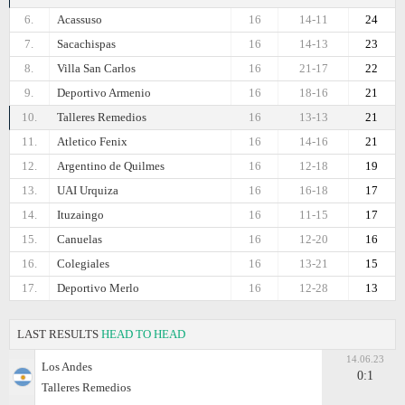
6.
Acassuso
16
14-11
24
7.
Sacachispas
16
14-13
23
8.
Villa San Carlos
16
21-17
22
9.
Deportivo Armenio
16
18-16
21
10.
Talleres Remedios
16
13-13
21
11.
Atletico Fenix
16
14-16
21
12.
Argentino de Quilmes
16
12-18
19
13.
UAI Urquiza
16
16-18
17
14.
Ituzaingo
16
11-15
17
15.
Canuelas
16
12-20
16
16.
Colegiales
16
13-21
15
17.
Deportivo Merlo
16
12-28
13
LAST RESULTS
HEAD TO HEAD
14.06.23
Los Andes
0:1
Talleres Remedios