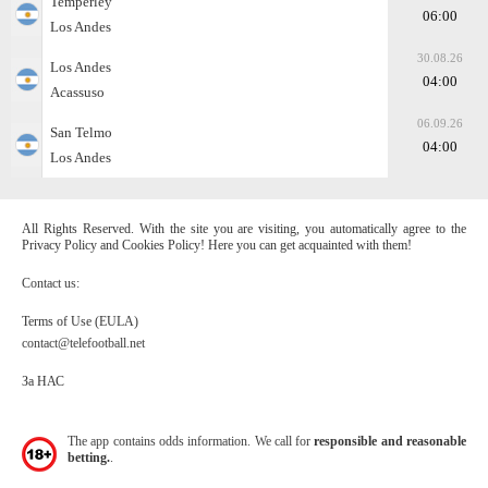
Temperley
06:00
Los Andes
30.08.26
Los Andes
04:00
Acassuso
06.09.26
San Telmo
04:00
Los Andes
All Rights Reserved. With the site you are visiting, you automatically agree to the
Privacy Policy and Cookies Policy! Here you can get acquainted with them!
Contact us:
Terms of Use (EULA)
contact@telefootball.net
За НАС
The app contains odds information. We call for
responsible and reasonable
betting.
.