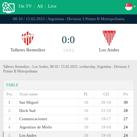
On TV
|
All
|
Live
08:10 / 15.02.2023 / Argentina - Division 3 Primer B Metropolitana
0:0
Talleres Remedios
Los Andes
[ 0:0 ]
Talleres Remedios - Los Andes, 08:10 / 15.02.2023, wednesday, Argentina - Division 3
Primer B Metropolitana
TABLE
Pos.
Team name
PL
GD
Pts
1.
San Miguel
16
20-10
30
2.
Dock Sud
16
25-19
28
3.
Comunicaciones
16
19-17
27
4.
Argentino de Merlo
16
19-10
24
5.
Los Andes
16
19-10
24