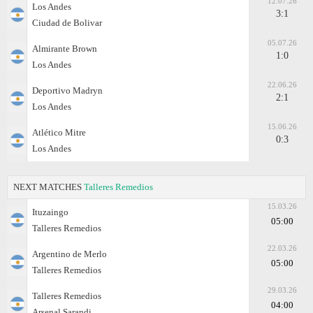
12.07.26
Los Andes
3:1
Ciudad de Bolivar
05.07.26
Almirante Brown
1:0
Los Andes
22.06.26
Deportivo Madryn
2:1
Los Andes
15.06.26
Atlético Mitre
0:3
Los Andes
NEXT MATCHES
Talleres Remedios
15.03.26
Ituzaingo
05:00
Talleres Remedios
22.03.26
Argentino de Merlo
05:00
Talleres Remedios
29.03.26
Talleres Remedios
04:00
Arsenal Sarandi