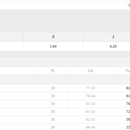
5
X
2
3.40
4.20
PL
GD
Pt
38
77-31
8
38
76-34
8
38
61-32
7
38
61-33
7
38
62-51
5
38
49-36
5