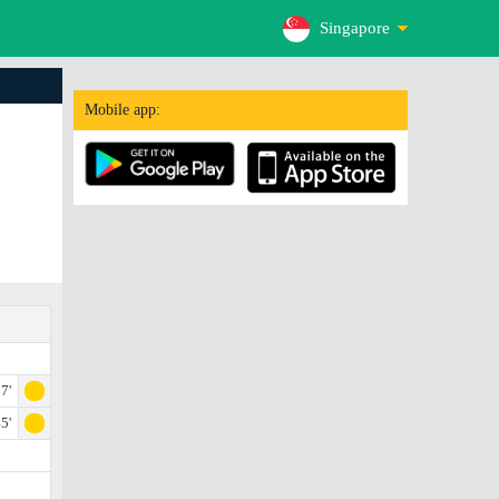
Singapore
Mobile app:
7'
5'