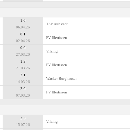
1:0
TSV Aubstadt
06.04.26
0:1
FV Illertissen
02.04.26
0:0
Vilzing
27.03.26
1:3
FV Illertissen
21.03.26
3:1
Wacker Burghausen
14.03.26
2:0
FV Illertissen
07.03.26
2:3
Vilzing
15.07.26