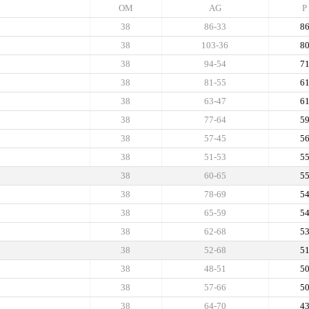
OM
AG
P
38
86-33
8
38
103-36
8
38
94-54
7
38
81-55
6
38
63-47
6
38
77-64
5
38
57-45
5
38
51-53
5
38
60-65
5
38
78-69
5
38
65-59
5
38
62-68
5
38
52-68
5
38
48-51
5
38
57-66
5
38
64-70
4