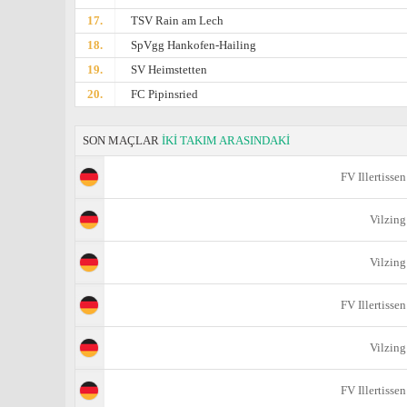
17.
TSV Rain am Lech
18.
SpVgg Hankofen-Hailing
19.
SV Heimstetten
20.
FC Pipinsried
SON MAÇLAR
İKİ TAKIM ARASINDAKİ
FV Illertissen
Vilzing
Vilzing
FV Illertissen
Vilzing
FV Illertissen