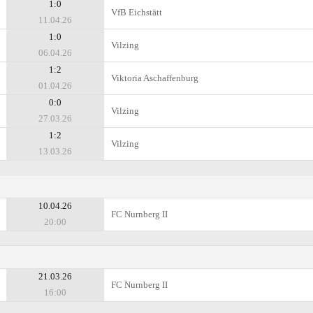
1:0
VfB Eichstätt
11.04.26
1:0
Vilzing
06.04.26
1:2
Viktoria Aschaffenburg
01.04.26
0:0
Vilzing
27.03.26
1:2
Vilzing
13.03.26
10.04.26
FC Nurnberg II
20:00
21.03.26
FC Nurnberg II
16:00