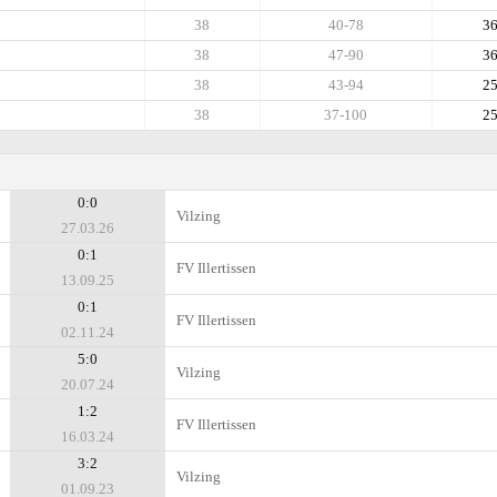
38
40-78
3
38
47-90
3
38
43-94
2
38
37-100
2
0:0
Vilzing
27.03.26
0:1
FV Illertissen
13.09.25
0:1
FV Illertissen
02.11.24
5:0
Vilzing
20.07.24
1:2
FV Illertissen
16.03.24
3:2
Vilzing
01.09.23