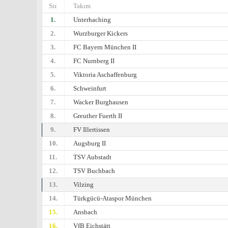
Sir.
Takım
1.
Unterhaching
2.
Wurzburger Kickers
3.
FC Bayern München II
4.
FC Nurnberg II
5.
Viktoria Aschaffenburg
6.
Schweinfurt
7.
Wacker Burghausen
8.
Greuther Fuerth II
9.
FV Illertissen
10.
Augsburg II
11.
TSV Aubstadt
12.
TSV Buchbach
13.
Vilzing
14.
Türkgücü-Ataspor München
15.
Ansbach
16.
VfB Eichstätt