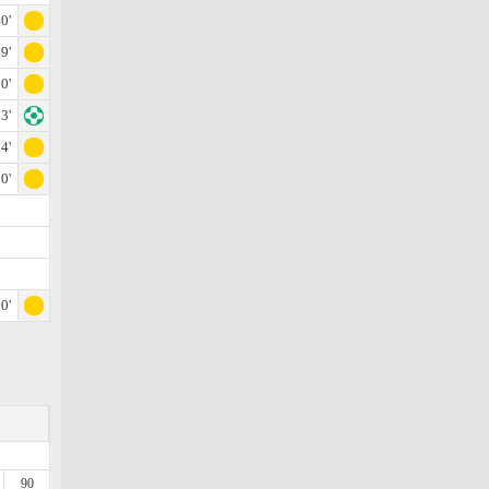
0'
9'
0'
3'
4'
0'
0'
90