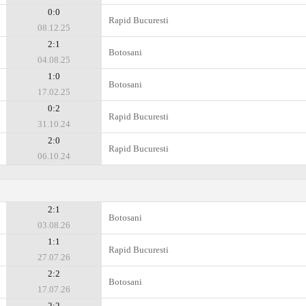
0:0
Rapid Bucuresti
08.12.25
2:1
Botosani
04.08.25
1:0
Botosani
17.02.25
0:2
Rapid Bucuresti
31.10.24
2:0
Rapid Bucuresti
06.10.24
2:1
Botosani
03.08.26
1:1
Rapid Bucuresti
27.07.26
2:2
Botosani
17.07.26
2:2