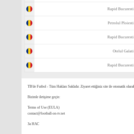
Rapid Bucuresti
Petrolul Ploiesti
Rapid Bucuresti
Otelul Galati
Rapid Bucuresti
TB'de Futbol - Tüm Hakları Saklıdır. Ziyaret ettiğiniz site ile otomatik olara
Bizimle iletişime geçin:
Terms of Use (EULA)
contact@football-on-tv.net
За НАС