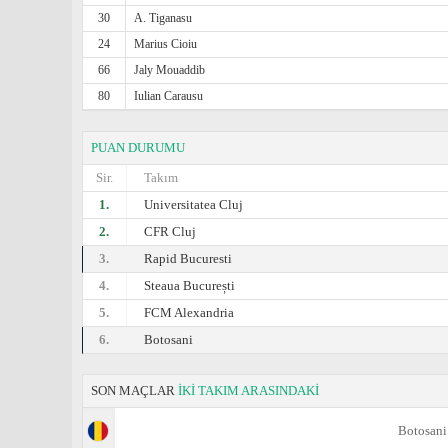
30
A. Tiganasu
24
Marius Cioiu
66
Jaly Mouaddib
80
Iulian Carausu
PUAN DURUMU
Sir.
Takım
1.
Universitatea Cluj
2.
CFR Cluj
3.
Rapid Bucuresti
4.
Steaua București
5.
FCM Alexandria
6.
Botosani
SON MAÇLAR
İKİ TAKIM ARASINDAKİ
Botosani