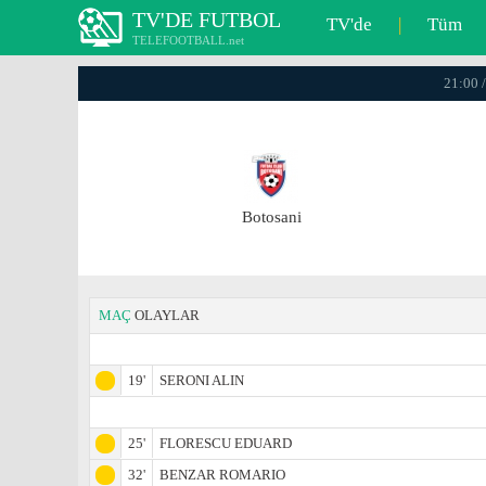
TV'DE FUTBOL
TV'de
|
Tüm
TELEFOOTBALL.net
21:00 
Botosani
MAÇ
OLAYLAR
19'
SERONI ALIN
25'
FLORESCU EDUARD
32'
BENZAR ROMARIO