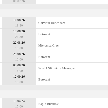
08.07.26
10.08.26
Corvinul Hunedoara
18:30
17.08.26
Botosani
21:30
22.08.26
Miercurea Ciuc
16:00
29.08.26
Botosani
16:00
05.09.26
Sepsi OSK Sfântu Gheorghe
16:00
12.09.26
Botosani
16:00
13.04.24
Rapid Bucuresti
17:00