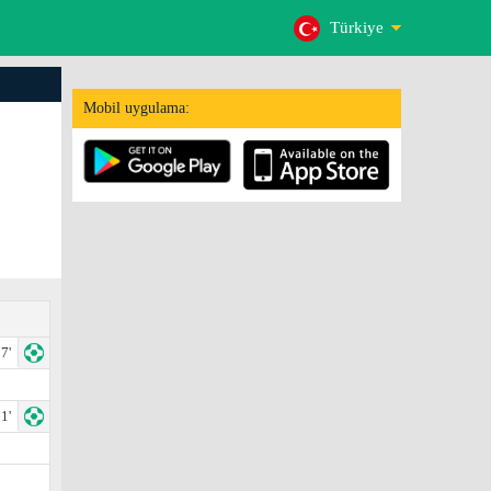
Türkiye
Mobil uygulama:
7'
1'