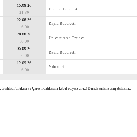
15.08.26
Dinamo Bucuresti
21:30
22.08.26
Rapid Bucuresti
16:00
29.08.26
Universitatea Craiova
16:00
05.09.26
Rapid Bucuresti
16:00
12.09.26
Voluntari
16:00
k Gizlilik Politikası ve Çerez Politikası'nı kabul ediyorsunuz! Burada onlarla tanışabilirsiniz!