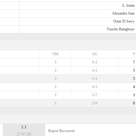
A. Ionita
Alexandru Stan
Omar El Sawy
Funsho Bamgboye
OM
AG
P
3
8-2
7
3
4-2
5
3
3-1
5
3
4-5
4
3
5-7
3
3
2-9
0
1:1
Rapid Bucuresti
27.07.26