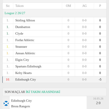
Sir.
Takım
OM
AG
P
League 2 26/27
1.
Stirling Albion
0
0-0
0
1.
Dumbarton
0
0-0
0
1.
Clyde
0
0-0
0
1.
Forfar Athletic
0
0-0
0
1.
Stranraer
0
0-0
0
1.
Annan Athletic
0
0-0
0
1.
Elgin City
0
0-0
0
1.
Spartans Edinburgh
0
0-0
0
1.
Kelty Hearts
0
0-0
0
10.
Edinburgh City
0
0-0
-5
SON MAÇLAR
İKİ TAKIM ARASINDAKİ
16.05.26
Edinburgh City
2:0
Brora Rangers