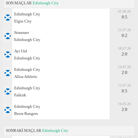
SON MAÇLAR
Edinburgh City
01.08.26
Edinburgh City
0:5
Elgin City
21.07.26
Stranraer
0:2
Edinburgh City
18.07.26
Ayr Utd
2:0
Edinburgh City
14.07.26
Edinburgh City
2:0
Alloa Athletic
11.07.26
Edinburgh City
0:5
Falkirk
16.05.26
Edinburgh City
2:0
Brora Rangers
SONRAKİ MAÇLAR
Edinburgh City