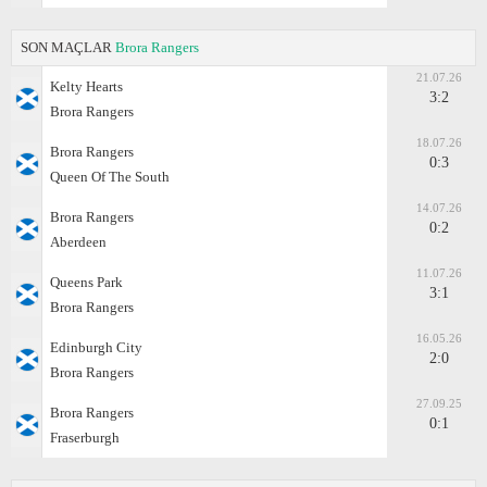
SON MAÇLAR
Brora Rangers
21.07.26
Kelty Hearts
3:2
Brora Rangers
18.07.26
Brora Rangers
0:3
Queen Of The South
14.07.26
Brora Rangers
0:2
Aberdeen
11.07.26
Queens Park
3:1
Brora Rangers
16.05.26
Edinburgh City
2:0
Brora Rangers
27.09.25
Brora Rangers
0:1
Fraserburgh