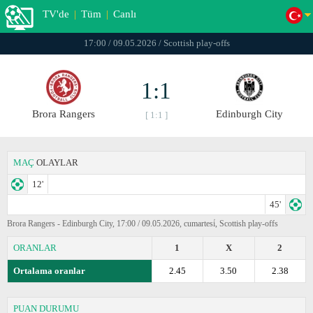
TV'de
|
Tüm
|
Canlı
17:00 / 09.05.2026 / Scottish play-offs
1:1
Brora Rangers
Edinburgh City
[ 1:1 ]
MAÇ
OLAYLAR
12'
45'
Brora Rangers - Edinburgh City, 17:00 / 09.05.2026, cumartesi̇, Scottish play-offs
ORANLAR
1
X
2
Ortalama oranlar
2.45
3.50
2.38
PUAN DURUMU