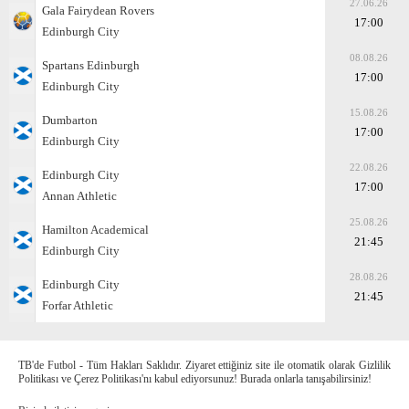
27.06.26
Gala Fairydean Rovers
17:00
Edinburgh City
08.08.26
Spartans Edinburgh
17:00
Edinburgh City
15.08.26
Dumbarton
17:00
Edinburgh City
22.08.26
Edinburgh City
17:00
Annan Athletic
25.08.26
Hamilton Academical
21:45
Edinburgh City
28.08.26
Edinburgh City
21:45
Forfar Athletic
TB'de Futbol - Tüm Hakları Saklıdır. Ziyaret ettiğiniz site ile otomatik olarak Gizlilik
Politikası ve Çerez Politikası'nı kabul ediyorsunuz! Burada onlarla tanışabilirsiniz!