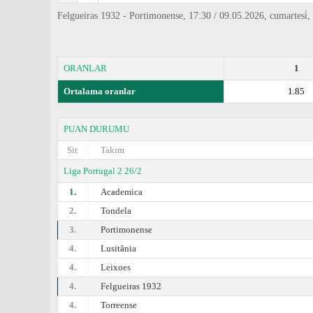
Felgueiras 1932 - Portimonense, 17:30 / 09.05.2026, cumartesi̇,
ORANLAR
1
Ortalama oranlar
1.85
PUAN DURUMU
Sir.
Takım
Liga Portugal 2 26/2
1.
Academica
2.
Tondela
3.
Portimonense
4.
Lusitânia
4.
Leixoes
4.
Felgueiras 1932
4.
Torreense