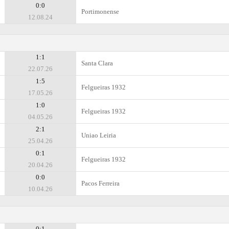
0:0
Portimonense
12.08.24
1:1
Santa Clara
22.07.26
1:5
Felgueiras 1932
17.05.26
1:0
Felgueiras 1932
04.05.26
2:1
Uniao Leiria
25.04.26
0:1
Felgueiras 1932
20.04.26
0:0
Pacos Ferreira
10.04.26
0:1