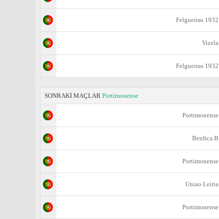
Felgueiras 1932
Vizela
Felgueiras 1932
SONRAKİ MAÇLAR
Portimonense
Portimonense
Benfica B
Portimonense
Uniao Leiria
Portimonense