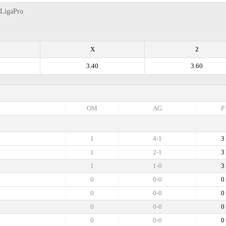
 LigaPro
X
2
3.40
3.60
OM
AG
P
1
4-1
3
1
2-1
3
1
1-0
3
0
0-0
0
0
0-0
0
0
0-0
0
0
0-0
0