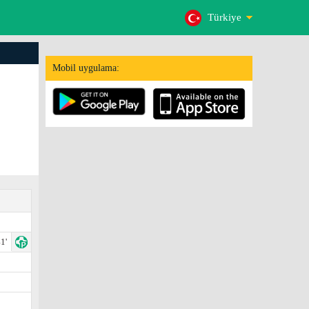
Türkiye
Mobil uygulama:
1'