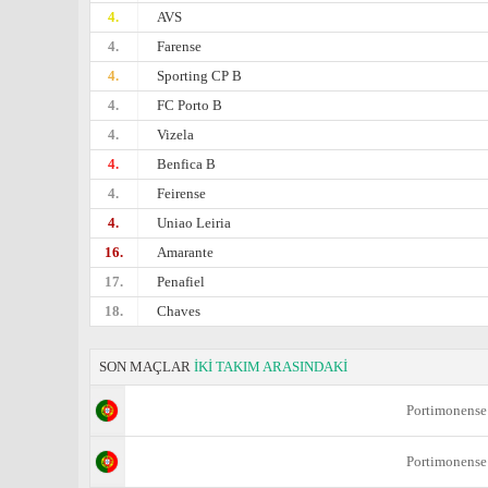
4.
AVS
4.
Farense
4.
Sporting CP B
4.
FC Porto B
4.
Vizela
4.
Benfica B
4.
Feirense
4.
Uniao Leiria
16.
Amarante
17.
Penafiel
18.
Chaves
SON MAÇLAR
İKİ TAKIM ARASINDAKİ
Portimonense
Portimonense