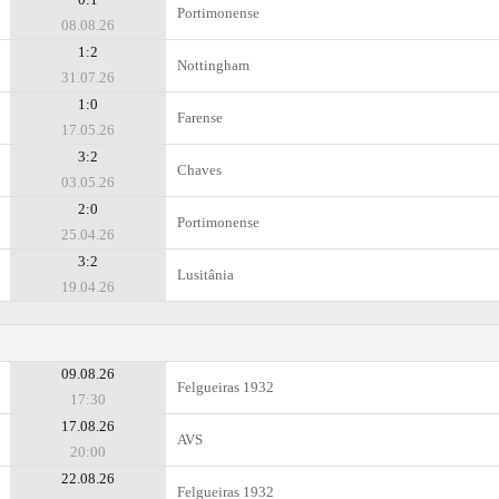
Portimonense
08.08.26
1:2
Nottingham
31.07.26
1:0
Farense
17.05.26
3:2
Chaves
03.05.26
2:0
Portimonense
25.04.26
3:2
Lusitânia
19.04.26
09.08.26
Felgueiras 1932
17:30
17.08.26
AVS
20:00
22.08.26
Felgueiras 1932