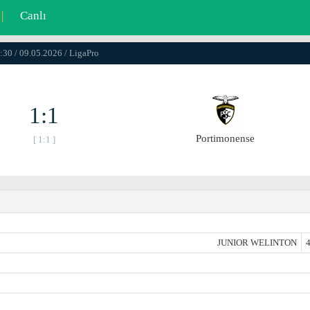
|
Canlı
:30 / 09.05.2026 / LigaPro
1:1
Portimonense
[ 1:1 ]
JUNIOR WELINTON
4