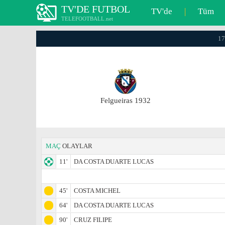
TV'DE FUTBOL
TV'de
|
Tüm
TELEFOOTBALL.net
17
Felgueiras 1932
MAÇ
OLAYLAR
11'
DA COSTA DUARTE LUCAS
45'
COSTA MICHEL
64'
DA COSTA DUARTE LUCAS
90'
CRUZ FILIPE