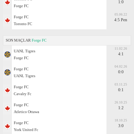
1:0
Forge FC
05.06.22
Forge FC
4:5 Pen
Toronto FC
SON MAÇLAR
Forge FC
11.02.26
UANL Tigres
4:1
Forge FC
04.02.26
Forge FC
0:0
UANL Tigres
03.11.25
Forge FC
0:1
Cavalry Fc
26.10.25
Forge FC
1:2
Atletico Ottawa
18.10.25
Forge FC
3:0
York United Fc