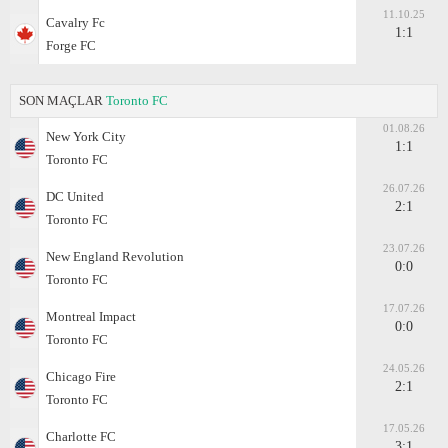
11.10.25
Cavalry Fc
1:1
Forge FC
SON MAÇLAR
Toronto FC
01.08.26
New York City
1:1
Toronto FC
26.07.26
DC United
2:1
Toronto FC
23.07.26
New England Revolution
0:0
Toronto FC
17.07.26
Montreal Impact
0:0
Toronto FC
24.05.26
Chicago Fire
2:1
Toronto FC
17.05.26
Charlotte FC
3:1