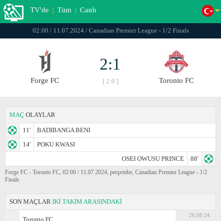
TV'de
|
Tüm
|
Canlı
02:00 / 11.07.2024 / Canadian Premier League - 1/2 Finals
2:1
Forge FC
Toronto FC
[ 2:0 ]
MAÇ
OLAYLAR
11'
BADIBANGA BENI
14'
POKU KWASI
OSEI OWUSU PRINCE
88'
Forge FC - Toronto FC, 02:00 / 11.07.2024, perşembe, Canadian Premier League - 1/2
Finals
SON MAÇLAR
İKİ TAKIM ARASINDAKİ
28.08.24
Toronto FC