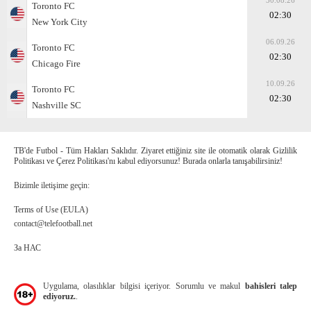
30.08.26
Toronto FC
02:30
New York City
06.09.26
Toronto FC
02:30
Chicago Fire
10.09.26
Toronto FC
02:30
Nashville SC
TB'de Futbol - Tüm Hakları Saklıdır. Ziyaret ettiğiniz site ile otomatik olarak Gizlilik
Politikası ve Çerez Politikası'nı kabul ediyorsunuz! Burada onlarla tanışabilirsiniz!
Bizimle iletişime geçin:
Terms of Use (EULA)
contact@telefootball.net
За НАС
Uygulama, olasılıklar bilgisi içeriyor. Sorumlu ve makul
bahisleri talep
ediyoruz.
.