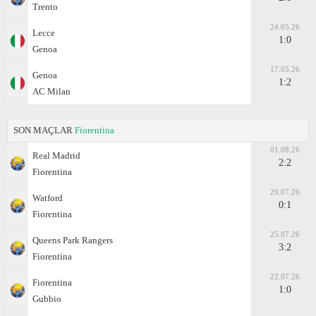
Trento
24.05.26
Lecce
1:0
Genoa
17.05.26
Genoa
1:2
AC Milan
SON MAÇLAR
Fiorentina
01.08.26
Real Madrid
2:2
Fiorentina
29.07.26
Watford
0:1
Fiorentina
25.07.26
Queens Park Rangers
3:2
Fiorentina
22.07.26
Fiorentina
1:0
Gubbio