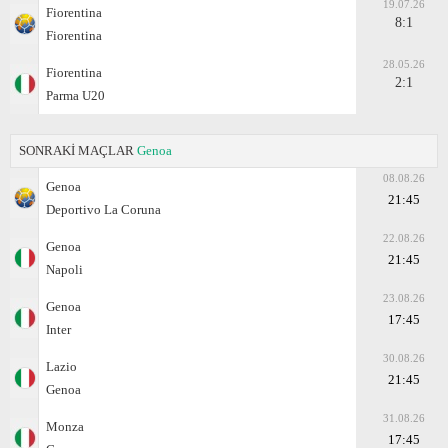
19.07.26
Fiorentina
8:1
Fiorentina
28.05.26
Fiorentina
2:1
Parma U20
SONRAKİ MAÇLAR
Genoa
08.08.26
Genoa
21:45
Deportivo La Coruna
22.08.26
Genoa
21:45
Napoli
23.08.26
Genoa
17:45
Inter
30.08.26
Lazio
21:45
Genoa
31.08.26
Monza
17:45