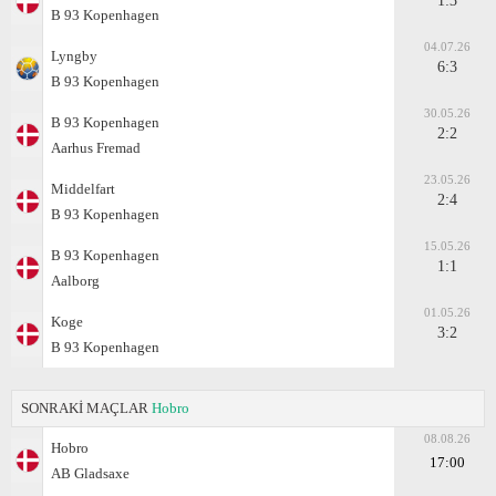
1:3
B 93 Kopenhagen
04.07.26
Lyngby
6:3
B 93 Kopenhagen
30.05.26
B 93 Kopenhagen
2:2
Aarhus Fremad
23.05.26
Middelfart
2:4
B 93 Kopenhagen
15.05.26
B 93 Kopenhagen
1:1
Aalborg
01.05.26
Koge
3:2
B 93 Kopenhagen
SONRAKİ MAÇLAR
Hobro
08.08.26
Hobro
17:00
AB Gladsaxe