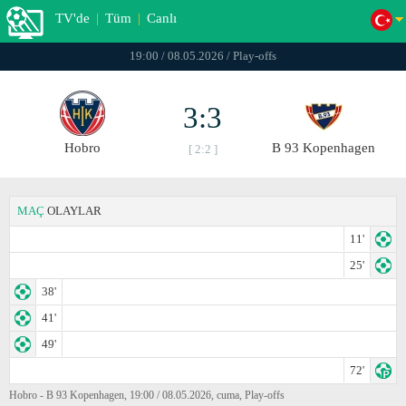
TV'de
|
Tüm
|
Canlı
19:00 / 08.05.2026 / Play-offs
3:3
Hobro
B 93 Kopenhagen
[ 2:2 ]
MAÇ
OLAYLAR
11'
25'
38'
41'
49'
72'
Hobro - B 93 Kopenhagen, 19:00 / 08.05.2026, cuma, Play-offs