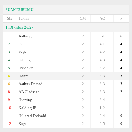
PUAN DURUMU
Sir.
Takım
OM
AG
P
1. Division 26/27
1.
Aalborg
2
3-1
6
2.
Fredericia
2
4-1
4
3.
Vejle
2
4-2
4
4.
Esbjerg
2
4-3
4
5.
Hvidovre
2
3-2
4
6.
Hobro
2
3-3
3
6.
Aarhus Fremad
2
3-3
3
8.
AB Gladsaxe
2
3-3
2
9.
Hjorring
2
3-4
1
10.
Kolding IF
2
1-2
1
11.
Hillerød Fodbold
2
2-4
0
12.
Koge
2
0-5
0