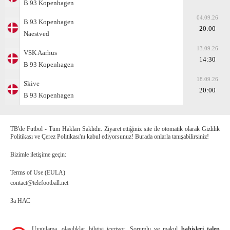
B 93 Kopenhagen
04.09.26
B 93 Kopenhagen
20:00
Naestved
13.09.26
VSK Aarhus
14:30
B 93 Kopenhagen
18.09.26
Skive
20:00
B 93 Kopenhagen
TB'de Futbol - Tüm Hakları Saklıdır. Ziyaret ettiğiniz site ile otomatik olarak Gizlilik
Politikası ve Çerez Politikası'nı kabul ediyorsunuz! Burada onlarla tanışabilirsiniz!
Bizimle iletişime geçin:
Terms of Use (EULA)
contact@telefootball.net
За НАС
Uygulama, olasılıklar bilgisi içeriyor. Sorumlu ve makul
bahisleri talep