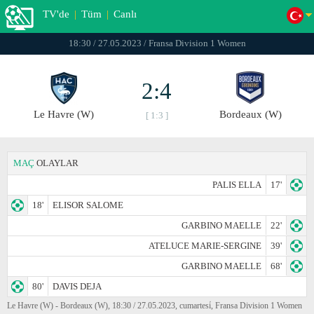
TV'de
|
Tüm
|
Canlı
18:30 / 27.05.2023 / Fransa Division 1 Women
2:4
Le Havre (W)
Bordeaux (W)
[ 1:3 ]
MAÇ
OLAYLAR
PALIS ELLA
17'
18'
ELISOR SALOME
GARBINO MAELLE
22'
ATELUCE MARIE-SERGINE
39'
GARBINO MAELLE
68'
80'
DAVIS DEJA
Le Havre (W) - Bordeaux (W), 18:30 / 27.05.2023, cumartesi̇, Fransa Division 1 Women