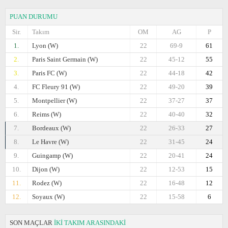
PUAN DURUMU
Sir.
Takım
OM
AG
P
1.
Lyon (W)
22
69-9
61
2.
Paris Saint Germain (W)
22
45-12
55
3.
Paris FC (W)
22
44-18
42
4.
FC Fleury 91 (W)
22
49-20
39
5.
Montpellier (W)
22
37-27
37
6.
Reims (W)
22
40-40
32
7.
Bordeaux (W)
22
26-33
27
8.
Le Havre (W)
22
31-45
24
9.
Guingamp (W)
22
20-41
24
10.
Dijon (W)
22
12-53
15
11.
Rodez (W)
22
16-48
12
12.
Soyaux (W)
22
15-58
6
SON MAÇLAR
İKİ TAKIM ARASINDAKİ