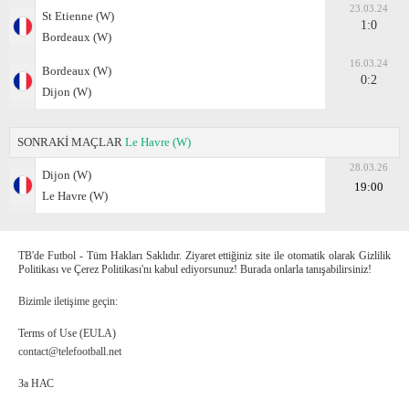
23.03.24
St Etienne (W)
1:0
Bordeaux (W)
16.03.24
Bordeaux (W)
0:2
Dijon (W)
SONRAKİ MAÇLAR
Le Havre (W)
28.03.26
Dijon (W)
19:00
Le Havre (W)
TB'de Futbol - Tüm Hakları Saklıdır. Ziyaret ettiğiniz site ile otomatik olarak Gizlilik
Politikası ve Çerez Politikası'nı kabul ediyorsunuz! Burada onlarla tanışabilirsiniz!
Bizimle iletişime geçin:
Terms of Use (EULA)
contact@telefootball.net
За НАС