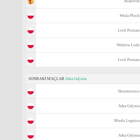
Klaksvik
Wisla Plock
Lech Poznan
Widzew Lodz
Lech Poznan
SONRAKİ MAÇLAR
Arka Gdynia
Skierniewice
Arka Gdynia
Miedz Legnica
Arka Gdynia