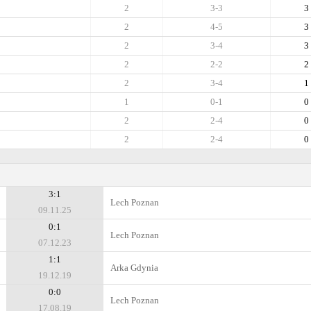
2
3-3
3
2
4-5
3
2
3-4
3
2
2-2
2
2
3-4
1
1
0-1
0
2
2-4
0
2
2-4
0
3:1
Lech Poznan
09.11.25
0:1
Lech Poznan
07.12.23
1:1
Arka Gdynia
19.12.19
0:0
Lech Poznan
17.08.19