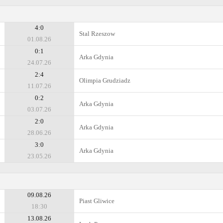
4:0
Stal Rzeszow
01.08.26
0:1
Arka Gdynia
24.07.26
2:4
Olimpia Grudziadz
11.07.26
0:2
Arka Gdynia
03.07.26
2:0
Arka Gdynia
28.06.26
3:0
Arka Gdynia
23.05.26
09.08.26
Piast Gliwice
18:30
13.08.26