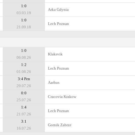
1:0
Arka Gdynia
03.03.19
1:0
Lech Poznan
21.09.18
1:0
Klaksvik
06.08.26
1:2
Lech Poznan
01.08.26
3:4 Pen
Aarhus
29.07.26
0:0
Cracovia Krakow
25.07.26
1:4
Lech Poznan
21.07.26
3:1
Gornik Zabrze
16.07.26