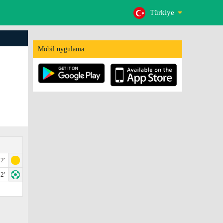
Türkiye
Mobil uygulama:
2'
2'