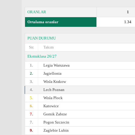
ORANLAR
1
Ortalama oranlar
1.34
PUAN DURUMU
Sir.
Takım
Ekstraklasa 26/27
1.
Legia Warszawa
2.
Jagiellonia
3.
Wisla Krakow
4.
Lech Poznan
5.
Wisla Plock
6.
Katowice
7.
Gornik Zabrze
7.
Pogon Szczecin
9.
Zaglebie Lubin