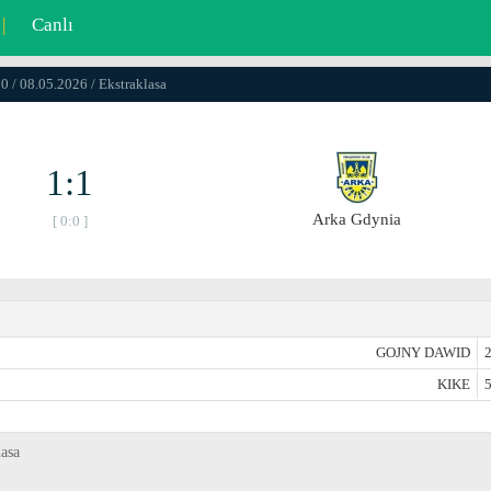
|
Canlı
0 / 08.05.2026 / Ekstraklasa
1:1
Arka Gdynia
[ 0:0 ]
GOJNY DAWID
2
KIKE
5
asa