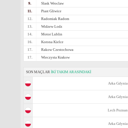
9.
Slask Wroclaw
11.
Piast Gliwice
12.
Radomiak Radom
13.
Widzew Lodz
14.
Motor Lublin
16.
Korona Kielce
17.
Rakow Czestochowa
17.
Wieczysta Krakow
SON MAÇLAR
İKİ TAKIM ARASINDAKİ
Arka Gdynia
Arka Gdynia
Lech Poznan
Arka Gdynia