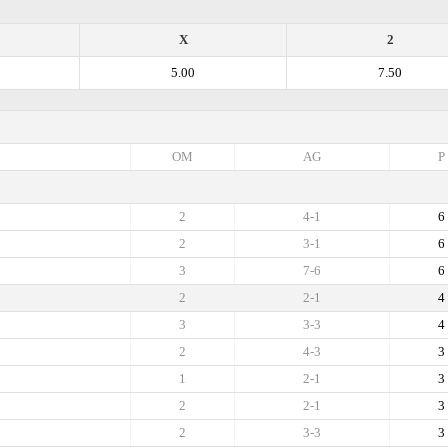
X
2
5.00
7.50
OM
AG
P
2
4-1
6
2
3-1
6
3
7-6
6
2
2-1
4
3
3-3
4
2
4-3
3
1
2-1
3
2
2-1
3
2
3-3
3