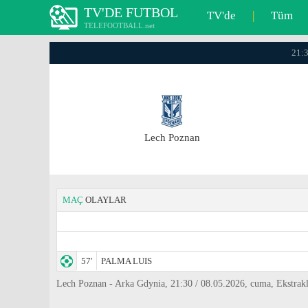
TV'DE FUTBOL
TV'de
|
Tüm
TELEFOOTBALL.net
21:3
Lech Poznan
MAÇ
OLAYLAR
57'
PALMA LUIS
Lech Poznan - Arka Gdynia, 21:30 / 08.05.2026, cuma, Ekstrakl