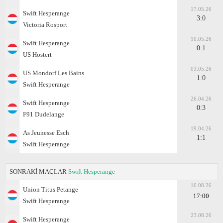
17.05.26
Swift Hesperange
3:0
Victoria Rosport
10.05.26
Swift Hesperange
0:1
US Hostert
03.05.26
US Mondorf Les Bains
1:0
Swift Hesperange
26.04.26
Swift Hesperange
0:3
F91 Dudelange
19.04.26
As Jeunesse Esch
1:1
Swift Hesperange
SONRAKİ MAÇLAR
Swift Hesperange
16.08.26
Union Titus Petange
17:00
Swift Hesperange
23.08.26
Swift Hesperange