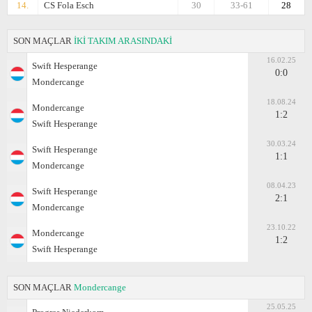
14.
CS Fola Esch
30
33-61
28
SON MAÇLAR
İKİ TAKIM ARASINDAKİ
16.02.25
Swift Hesperange
0:0
Mondercange
18.08.24
Mondercange
1:2
Swift Hesperange
30.03.24
Swift Hesperange
1:1
Mondercange
08.04.23
Swift Hesperange
2:1
Mondercange
23.10.22
Mondercange
1:2
Swift Hesperange
SON MAÇLAR
Mondercange
25.05.25