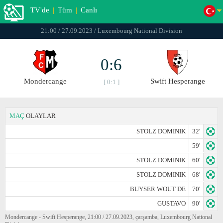
TV'de
|
Tüm
|
Canlı
21:00 / 27.09.2023 / Luxembourg National Division
0:6
Mondercange
Swift Hesperange
[ 0:1 ]
MAÇ
OLAYLAR
STOLZ DOMINIK
32'
59'
STOLZ DOMINIK
60'
STOLZ DOMINIK
68'
BUYSER WOUT DE
70'
GUSTAVO
90'
Mondercange - Swift Hesperange, 21:00 / 27.09.2023, çarşamba, Luxembourg National