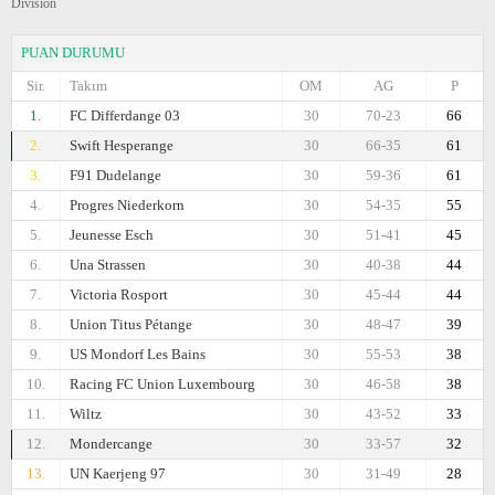
Division
PUAN DURUMU
Sir.
Takım
OM
AG
P
1.
FC Differdange 03
30
70-23
66
2.
Swift Hesperange
30
66-35
61
3.
F91 Dudelange
30
59-36
61
4.
Progres Niederkorn
30
54-35
55
5.
Jeunesse Esch
30
51-41
45
6.
Una Strassen
30
40-38
44
7.
Victoria Rosport
30
45-44
44
8.
Union Titus Pétange
30
48-47
39
9.
US Mondorf Les Bains
30
55-53
38
10.
Racing FC Union Luxembourg
30
46-58
38
11.
Wiltz
30
43-52
33
12.
Mondercange
30
33-57
32
13.
UN Kaerjeng 97
30
31-49
28