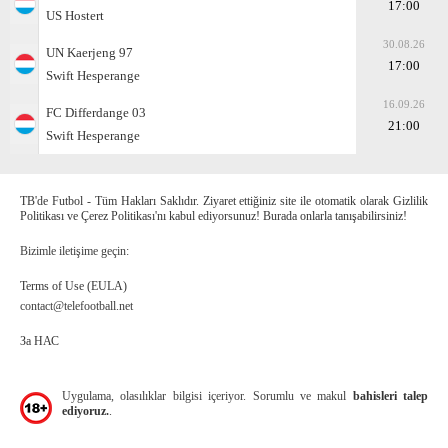
17:00
US Hostert
30.08.26
UN Kaerjeng 97
17:00
Swift Hesperange
16.09.26
FC Differdange 03
21:00
Swift Hesperange
TB'de Futbol - Tüm Hakları Saklıdır. Ziyaret ettiğiniz site ile otomatik olarak Gizlilik
Politikası ve Çerez Politikası'nı kabul ediyorsunuz! Burada onlarla tanışabilirsiniz!
Bizimle iletişime geçin:
Terms of Use (EULA)
contact@telefootball.net
За НАС
Uygulama, olasılıklar bilgisi içeriyor. Sorumlu ve makul
bahisleri talep
ediyoruz.
.