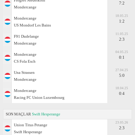
Progres Niederkorn
7:2
Mondercange
18.05.25
Mondercange
1:2
US Mondorf Les Bains
11.05.25
F91 Dudelange
2:3
Mondercange
04.05.25
Mondercange
0:1
CS Fola Esch
27.04.25
Una Strassen
5:0
Mondercange
18.04.25
Mondercange
0:4
Racing FC Union Luxembourg
SON MAÇLAR
Swift Hesperange
23.05.26
Union Titus Petange
2:3
Swift Hesperange