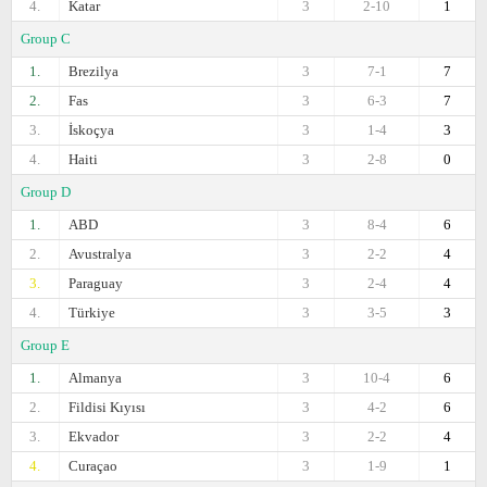
4.
Katar
3
2-10
1
Group C
1.
Brezilya
3
7-1
7
2.
Fas
3
6-3
7
3.
İskoçya
3
1-4
3
4.
Haiti
3
2-8
0
Group D
1.
ABD
3
8-4
6
2.
Avustralya
3
2-2
4
3.
Paraguay
3
2-4
4
4.
Türkiye
3
3-5
3
Group E
1.
Almanya
3
10-4
6
2.
Fildisi Kıyısı
3
4-2
6
3.
Ekvador
3
2-2
4
4.
Curaçao
3
1-9
1