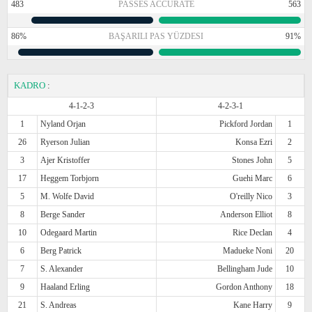
483
PASSES ACCURATE
563
86%
BAŞARILI PAS YÜZDESI
91%
KADRO
:
4-1-2-3
4-2-3-1
1
Nyland Orjan
Pickford Jordan
1
26
Ryerson Julian
Konsa Ezri
2
3
Ajer Kristoffer
Stones John
5
17
Heggem Torbjorn
Guehi Marc
6
5
M. Wolfe David
O'reilly Nico
3
8
Berge Sander
Anderson Elliot
8
10
Odegaard Martin
Rice Declan
4
6
Berg Patrick
Madueke Noni
20
7
S. Alexander
Bellingham Jude
10
9
Haaland Erling
Gordon Anthony
18
21
S. Andreas
Kane Harry
9