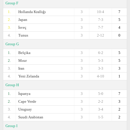
Group F
1.
Hollanda Krallığı
3
10-4
7
2.
Japan
3
7-3
5
3.
İsveç
3
7-7
4
4.
Tunus
3
2-12
0
Group G
1.
Belçika
3
6-2
5
2.
Mısır
3
5-3
5
3.
Iran
3
3-3
3
4.
Yeni Zelanda
3
4-10
1
Group H
1.
İspanya
3
5-0
7
2.
Cape Verde
3
2-2
3
3.
Uruguay
3
3-4
2
4.
Suudi Arabistan
3
1-5
2
Group I