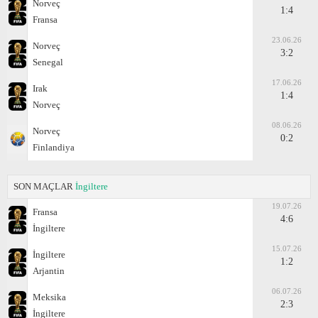
Norveç
1:4
Fransa
23.06.26
Norveç
3:2
Senegal
17.06.26
Irak
1:4
Norveç
08.06.26
Norveç
0:2
Finlandiya
SON MAÇLAR
İngiltere
19.07.26
Fransa
4:6
İngiltere
15.07.26
İngiltere
1:2
Arjantin
06.07.26
Meksika
2:3
İngiltere