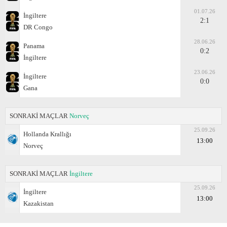
01.07.26
İngiltere
2:1
DR Congo
28.06.26
Panama
0:2
İngiltere
23.06.26
İngiltere
0:0
Gana
SONRAKİ MAÇLAR
Norveç
25.09.26
Hollanda Krallığı
13:00
Norveç
SONRAKİ MAÇLAR
İngiltere
25.09.26
İngiltere
13:00
Kazakistan