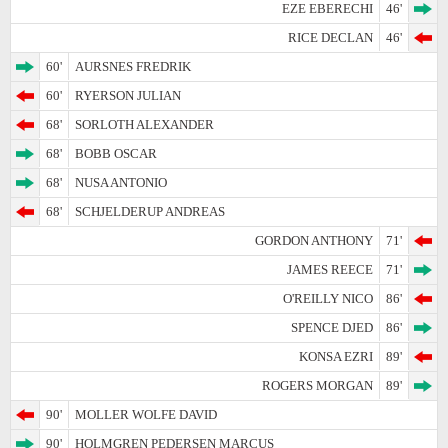
EZE EBERECHI
46'
RICE DECLAN
46'
60'
AURSNES FREDRIK
60'
RYERSON JULIAN
68'
SORLOTH ALEXANDER
68'
BOBB OSCAR
68'
NUSA ANTONIO
68'
SCHJELDERUP ANDREAS
GORDON ANTHONY
71'
JAMES REECE
71'
O'REILLY NICO
86'
SPENCE DJED
86'
KONSA EZRI
89'
ROGERS MORGAN
89'
90'
MOLLER WOLFE DAVID
90'
HOLMGREN PEDERSEN MARCUS