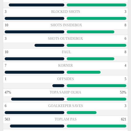
3
BLOCKED SHOTS
3
10
SHOTS INSIDEBOX
8
3
SHOTS OUTSIDEBOX
6
10
FAUL
8
7
KORNER
4
1
OFFSIDES
5
47%
TOPA SAHIP OLMA
53%
6
GOALKEEPER SAVES
3
563
TOPLAM PAS
621