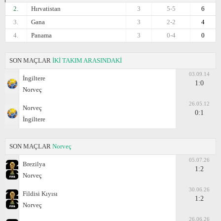
2.
Hırvatistan
3
5-5
6
3.
Gana
3
2-2
4
4.
Panama
3
0-4
0
SON MAÇLAR
İKİ TAKIM ARASINDAKİ
03.09.14
İngiltere
1:0
Norveç
26.05.12
Norveç
0:1
İngiltere
SON MAÇLAR
Norveç
05.07.26
Brezilya
1:2
Norveç
30.06.26
Fildisi Kıyısı
1:2
Norveç
26.06.26