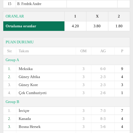
15
B. Fredrik Andre
ORANLAR
1
X
2
Ortalama oranlar
4.20
3.80
1.80
PUAN DURUMU
Sir.
Takım
OM
AG
P
Group A
1.
Meksika
3
6-0
9
2.
Güney Afrika
3
2-3
4
3.
Güney Kore
3
2-3
3
4.
Çek Cumhuriyeti
3
2-6
1
Group B
1.
İsviçre
3
7-3
7
2.
Kanada
3
8-3
4
3.
Bosna Hersek
3
5-6
4