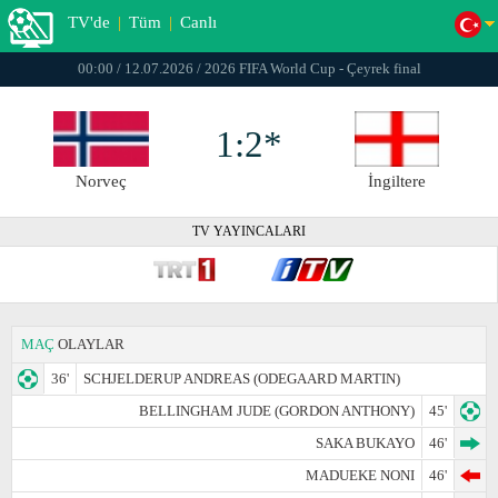
TV'de
|
Tüm
|
Canlı
00:00 / 12.07.2026 / 2026 FIFA World Cup - Çeyrek final
1:2*
Norveç
İngiltere
TV YAYINCALARI
MAÇ
OLAYLAR
36'
SCHJELDERUP ANDREAS (ODEGAARD MARTIN)
BELLINGHAM JUDE (GORDON ANTHONY)
45'
SAKA BUKAYO
46'
MADUEKE NONI
46'