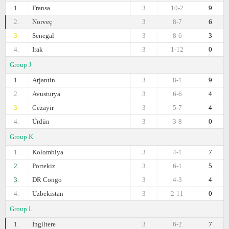
1.
Fransa
3
10-2
9
2.
Norveç
3
8-7
6
3.
Senegal
3
8-6
3
4.
Irak
3
1-12
0
Group J
1.
Arjantin
3
8-1
9
2.
Avusturya
3
6-6
4
3.
Cezayir
3
5-7
4
4.
Ürdün
3
3-8
0
Group K
1.
Kolombiya
3
4-1
7
2.
Portekiz
3
6-1
5
3.
DR Congo
3
4-3
4
4.
Uzbekistan
3
2-11
0
Group L
1.
İngiltere
3
6-2
7