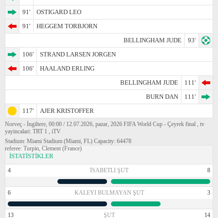
91'
OSTIGARD LEO
91'
HEGGEM TORBJORN
BELLINGHAM JUDE
93'
106'
STRAND LARSEN JORGEN
106'
HAALAND ERLING
BELLINGHAM JUDE
111'
BURN DAN
111'
117'
AJER KRISTOFFER
Norveç - İngiltere, 00:00 / 12.07.2026, pazar, 2026 FIFA World Cup - Çeyrek final , tv
yayincalari: TRT 1 , iTV
Stadium: Miami Stadium (Miami, FL) Capacity: 64478
referee: Turpin, Clement (France)
İSTATİSTİKLER
4
İSABETLI ŞUT
8
6
KALEYI BULMAYAN ŞUT
3
13
ŞUT
14