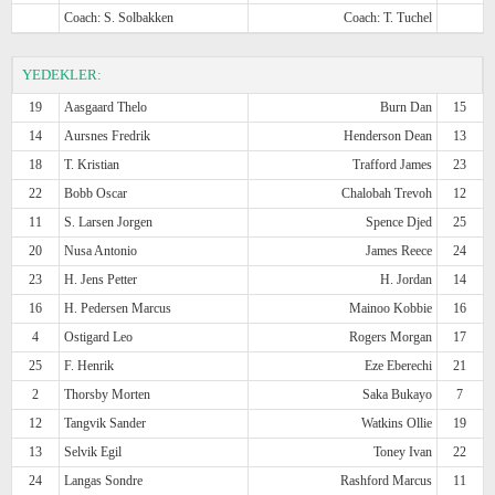
Coach: S. Solbakken
Coach: T. Tuchel
YEDEKLER:
19
Aasgaard Thelo
Burn Dan
15
14
Aursnes Fredrik
Henderson Dean
13
18
T. Kristian
Trafford James
23
22
Bobb Oscar
Chalobah Trevoh
12
11
S. Larsen Jorgen
Spence Djed
25
20
Nusa Antonio
James Reece
24
23
H. Jens Petter
H. Jordan
14
16
H. Pedersen Marcus
Mainoo Kobbie
16
4
Ostigard Leo
Rogers Morgan
17
25
F. Henrik
Eze Eberechi
21
2
Thorsby Morten
Saka Bukayo
7
12
Tangvik Sander
Watkins Ollie
19
13
Selvik Egil
Toney Ivan
22
24
Langas Sondre
Rashford Marcus
11