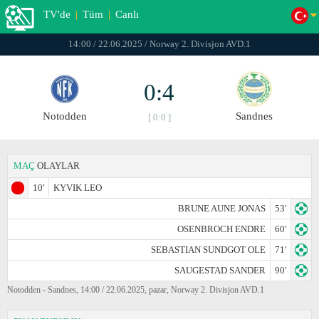
TV'de
|
Tüm
|
Canlı
14:00 / 22.06.2025 / Norway 2. Divisjon AVD.1
0:4
Notodden
Sandnes
[ 0:0 ]
MAÇ
OLAYLAR
10'
KYVIK LEO
BRUNE AUNE JONAS
53'
OSENBROCH ENDRE
60'
SEBASTIAN SUNDGOT OLE
71'
SAUGESTAD SANDER
90'
Notodden - Sandnes, 14:00 / 22.06.2025, pazar, Norway 2. Divisjon AVD.1