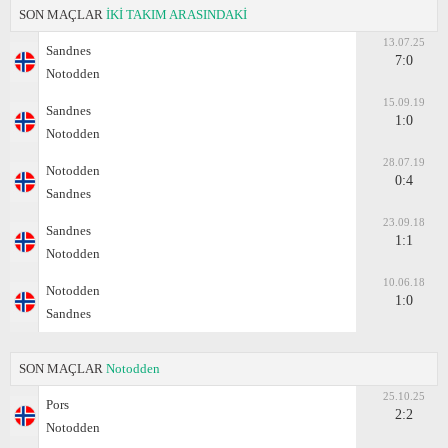
SON MAÇLAR
İKİ TAKIM ARASINDAKİ
13.07.25
Sandnes
7:0
Notodden
15.09.19
Sandnes
1:0
Notodden
28.07.19
Notodden
0:4
Sandnes
23.09.18
Sandnes
1:1
Notodden
10.06.18
Notodden
1:0
Sandnes
SON MAÇLAR
Notodden
25.10.25
Pors
2:2
Notodden