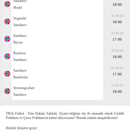
Sandnes
18:00
Hodd
16.08.26
Sogndal
18:00
Sandnes
22.08.26
Sandnes
17:00
Bryne
30.08.26
Raufoss
18:00
Sandnes
05.09.26
Sandnes
17:00
Ranheim
13.09.26
Stromsgodset
18:00
Sandnes
TB'de Futbol - Tüm Hakları Saklıdır. Ziyaret ettiğiniz site ile otomatik olarak Gizlilik
Politikası ve Çerez Politikası'nı kabul ediyorsunuz! Burada onlarla tanışabilirsiniz!
Bizimle iletişime geçin: