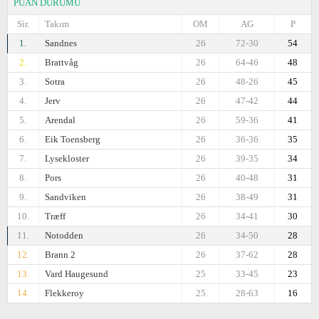
PUAN DURUMU
Sir.
Takım
OM
AG
P
1.
Sandnes
26
72-30
54
2.
Brattvåg
26
64-46
48
3.
Sotra
26
48-26
45
4.
Jerv
26
47-42
44
5.
Arendal
26
59-36
41
6.
Eik Toensberg
26
36-36
35
7.
Lysekloster
26
39-35
34
8.
Pors
26
40-48
31
9.
Sandviken
26
38-49
31
10.
Træff
26
34-41
30
11.
Notodden
26
34-50
28
12.
Brann 2
26
37-62
28
13.
Vard Haugesund
25
33-45
23
14.
Flekkeroy
25
28-63
16