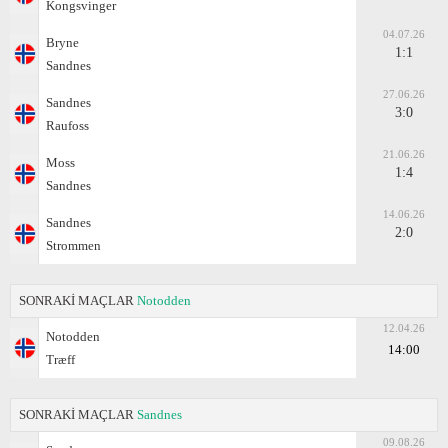
Kongsvinger
04.07.26
Bryne
1:1
Sandnes
27.06.26
Sandnes
3:0
Raufoss
21.06.26
Moss
1:4
Sandnes
14.06.26
Sandnes
2:0
Strommen
SONRAKİ MAÇLAR
Notodden
12.04.26
Notodden
14:00
Træff
SONRAKİ MAÇLAR
Sandnes
09.08.26