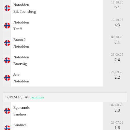
18.10.25
Notodden
0:1
Eik Toensberg
12.10.25
Notodden
4:3
Træff
06.10.25
Brann 2
2:1
Notodden
28.09.25
Notodden
2:4
Brattvåg
20.09.25
Jerv
2:2
Notodden
SON MAÇLAR
Sandnes
02.08.26
Egersunds
2:0
Sandnes
26.07.26
Sandnes
1:6