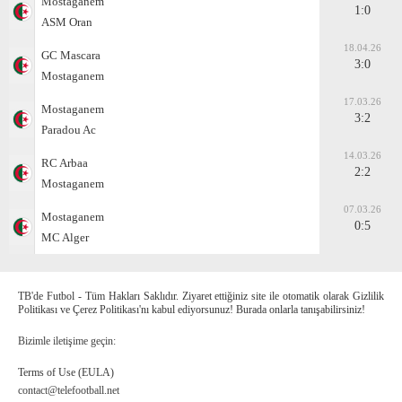
Mostaganem
1:0
ASM Oran
18.04.26
GC Mascara
3:0
Mostaganem
17.03.26
Mostaganem
3:2
Paradou Ac
14.03.26
RC Arbaa
2:2
Mostaganem
07.03.26
Mostaganem
0:5
MC Alger
TB'de Futbol - Tüm Hakları Saklıdır. Ziyaret ettiğiniz site ile otomatik olarak Gizlilik
Politikası ve Çerez Politikası'nı kabul ediyorsunuz! Burada onlarla tanışabilirsiniz!
Bizimle iletişime geçin:
Terms of Use (EULA)
contact@telefootball.net