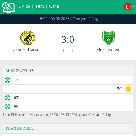
TV'de
|
Tüm
|
Canlı
18:00 / 08.05.2026 / Cezayir - 2. Lig
3:0
Usm El Harrach
Mostaganem
[ 1:0 ]
MAÇ
OLAYLAR
13'
50'
65'
66'
Usm El Harrach - Mostaganem, 18:00 / 08.05.2026, cuma, Cezayir - 2. Lig
PUAN DURUMU