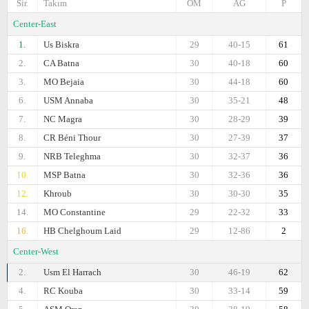
Sir.
Takım
OM
AG
P
Center-East
1.
Us Biskra
29
40-15
61
2.
CA Batna
30
40-18
60
3.
MO Bejaia
30
44-18
60
6.
USM Annaba
30
35-21
48
7.
NC Magra
30
28-29
39
8.
CR Béni Thour
30
27-39
37
9.
NRB Teleghma
30
32-37
36
10.
MSP Batna
30
32-36
36
12.
Khroub
30
30-30
35
14.
MO Constantine
29
22-32
33
16.
HB Chelghoum Laid
29
12-86
2
Center-West
2.
Usm El Harrach
30
46-19
62
4.
RC Kouba
30
33-14
59