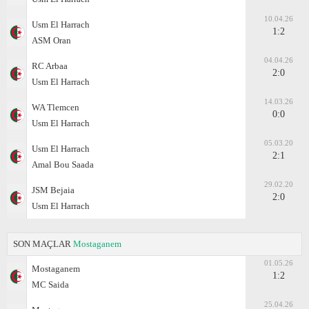
10.04.26
Usm El Harrach
1:2
ASM Oran
04.04.26
RC Arbaa
2:0
Usm El Harrach
14.03.26
WA Tlemcen
0:0
Usm El Harrach
05.03.20
Usm El Harrach
2:1
Amal Bou Saada
29.02.20
JSM Bejaia
2:0
Usm El Harrach
SON MAÇLAR
Mostaganem
01.05.26
Mostaganem
1:2
MC Saida
25.04.26