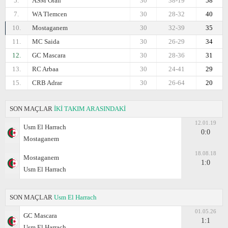
5.
ASM Oran
30
38-19
58
7.
WA Tlemcen
30
28-32
40
10.
Mostaganem
30
32-39
35
11.
MC Saida
30
26-29
34
12.
GC Mascara
30
28-36
31
13.
RC Arbaa
30
24-41
29
15.
CRB Adrar
30
26-64
20
SON MAÇLAR
İKİ TAKIM ARASINDAKİ
12.01.19
Usm El Harrach
0:0
Mostaganem
18.08.18
Mostaganem
1:0
Usm El Harrach
SON MAÇLAR
Usm El Harrach
01.05.26
GC Mascara
1:1
Usm El Harrach