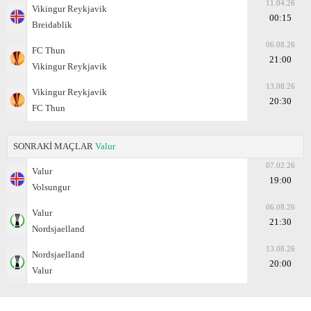
11.04.26
Vikingur Reykjavik
00:15
Breidablik
06.08.26
FC Thun
21:00
Vikingur Reykjavik
13.08.26
Vikingur Reykjavik
20:30
FC Thun
SONRAKİ MAÇLAR
Valur
07.02.26
Valur
19:00
Volsungur
06.08.26
Valur
21:30
Nordsjaelland
13.08.26
Nordsjaelland
20:00
Valur