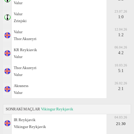
Valur
23.07.26
Valur
1:0
Zrinjski
12.04.26
Valur
1:2
Thor Akureyri
06.04.26
KR Reykiavik
4:2
Valur
10.03.26
Thor Akureyri
5:1
Valur
26.02.26
Akraness
2:1
Valur
SONRAKİ MAÇLAR
Vikingur Reykjavik
04.03.26
IR Reykjavik
21:30
Vikingur Reykjavik