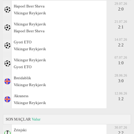
29.07.26
Hapoel Beer Sheva
2:0
Vikingur Reykjavik
21.07.26
Vikingur Reykjavik
2:1
Hapoel Beer Sheva
14.07.26
Gyоri ETO
2:2
Vikingur Reykjavik
07.07.26
Vikingur Reykjavik
1:0
Gyоri ETO
28.06.26
Breidablik
3:0
Vikingur Reykjavik
12.06.26
Akraness
1:2
Vikingur Reykjavik
SON MAÇLAR
Valur
30.07.26
Zrinjski
2:2