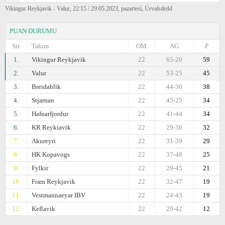
Vikingur Reykjavik - Valur, 22:15 / 29.05.2023, pazartesi̇, Úrvalsdeild
PUAN DURUMU
Sir.
Takım
OM
AG
P
1.
Vikingur Reykjavik
22
65-20
59
2.
Valur
22
53-25
45
3.
Breidablik
22
44-36
38
4.
Stjarnan
22
45-25
34
5.
Hafnarfjordur
22
41-44
34
6.
KR Reykiavik
22
29-36
32
7.
Akureyri
22
31-39
29
8.
HK Kopavogs
22
37-48
25
9.
Fylkir
22
29-45
21
10.
Fram Reykjavik
22
32-47
19
11.
Vestmannaeyar IBV
22
24-43
19
12.
Keflavik
22
20-42
12