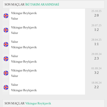
SON MAÇLAR
İKİ TAKIM ARASINDAKİ
25.10.25
Vikingur Reykjavik
2:0
Valur
20.07.25
Vikingur Reykjavik
1:2
Valur
28.04.25
Valur
1:1
Vikingur Reykjavik
29.09.24
Valur
2:3
Vikingur Reykjavik
01.09.24
Vikingur Reykjavik
3:2
Valur
18.06.24
Valur
2:2
Vikingur Reykjavik
SON MAÇLAR
Vikingur Reykjavik