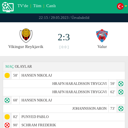
TV'de
|
Tüm
|
Canlı
22:15 / 29.05.2023 / Úrvalsdeild
2:3
Vikingur Reykjavik
Valur
[ 0:0 ]
MAÇ
OLAYLAR
58'
HANSEN NIKOLAJ
HRAFN HARALDSSON TRYGGVI
59'
HRAFN HARALDSSON TRYGGVI
62'
68'
HANSEN NIKOLAJ
JOHANNSSON ARON
73'
82'
PUNYED PABLO
90'
SCHRAM FREDERIK