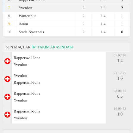
7.
Yverdon
2
3-3
2
8.
Winterthur
2
2-4
1
9.
Aarau
2
1-4
1
10.
Stade Nyonnais
2
1-4
0
SON MAÇLAR
İKİ TAKIM ARASINDAKİ
07.02.26
Rapperswil-Jona
1:4
Yverdon
21.12.25
Yverdon
1:0
Rapperswil-Jona
08.08.25
Rapperswil-Jona
0:3
Yverdon
16.09.23
Rapperswil-Jona
1:0
Yverdon