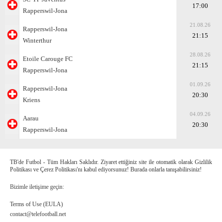
17:00
Rapperswil-Jona
21.08.26
Rapperswil-Jona
21:15
Winterthur
28.08.26
Etoile Carouge FC
21:15
Rapperswil-Jona
01.09.26
Rapperswil-Jona
20:30
Kriens
04.09.26
Aarau
20:30
Rapperswil-Jona
TB'de Futbol - Tüm Hakları Saklıdır. Ziyaret ettiğiniz site ile otomatik olarak Gizlilik
Politikası ve Çerez Politikası'nı kabul ediyorsunuz! Burada onlarla tanışabilirsiniz!
Bizimle iletişime geçin:
Terms of Use (EULA)
contact@telefootball.net