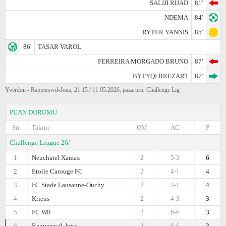
SALIJI RIJAD
81'
NDEMA
84'
RYTER YANNIS
85'
86'
TASAR VAROL
FERREIRA MORGADO BRUNO
87'
BYTYQI RREZART
87'
Yverdon - Rapperswil-Jona, 21:15 / 11.05.2026, pazartesi̇, Challenge Lig
PUAN DURUMU
Sir.
Takım
OM
AG
P
Challenge League 26/
1.
Neuchatel Xamax
2
5-3
6
2.
Etoile Carouge FC
2
4-1
4
3.
FC Stade Lausanne-Ouchy
2
3-1
4
4.
Kriens
2
4-3
3
5.
FC Wil
2
6-6
3
6.
Rapperswil-Jona
2
6-6
3