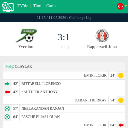
TV'de
|
Tüm
|
Canlı
21:15 / 11.05.2026 / Challenge Lig
3:1
Yverdon
Rapperswil-Jona
[ 0:0 ]
MAÇ
OLAYLAR
EMINI LORIK
24'
42'
BITTARELLI LORENZO
42'
SAUTHIER ANTHONY
DABANLI BERKAY
54'
57'
NEELAKANDAN RANJAN
64'
PASCHE ELIAS LOUAN
EMINI LORIK
64'