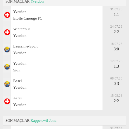
SON MAÇLAR
Yverdon
31.07.26
Yverdon
1:1
Etoile Carouge FC
24.07.26
Winterthur
2:2
Yverdon
18.07.26
Lausanne-Sport
3:0
Yverdon
12.07.26
Yverdon
1:3
Sion
08.07.26
Basel
0:3
Yverdon
15.05.26
Aarau
2:2
Yverdon
SON MAÇLAR
Rapperswil-Jona
31.07.26