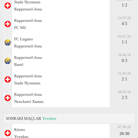
Stade Nyonnais
1:2
Rapperswil-Jona
24.07.26
Rapperswil-Jona
4:5
FC Wil
04.07.26
FC Lugano
1:1
Rapperswil-Jona
26.06.26
Rapperswil-Jona
0:3
Basel
15.05.26
Rapperswil-Jona
2:1
Stade Nyonnais
08.05.26
Rapperswil-Jona
2:3
Neuchatel Xamax
SONRAKİ MAÇLAR
Yverdon
07.08.26
Kriens
20:30
Yverdon