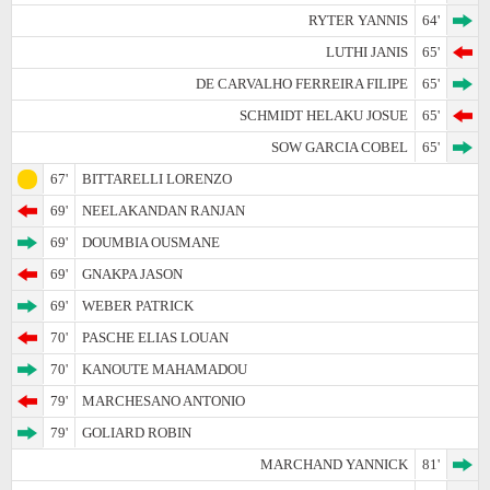
RYTER YANNIS
64'
LUTHI JANIS
65'
DE CARVALHO FERREIRA FILIPE
65'
SCHMIDT HELAKU JOSUE
65'
SOW GARCIA COBEL
65'
67'
BITTARELLI LORENZO
69'
NEELAKANDAN RANJAN
69'
DOUMBIA OUSMANE
69'
GNAKPA JASON
69'
WEBER PATRICK
70'
PASCHE ELIAS LOUAN
70'
KANOUTE MAHAMADOU
79'
MARCHESANO ANTONIO
79'
GOLIARD ROBIN
MARCHAND YANNICK
81'