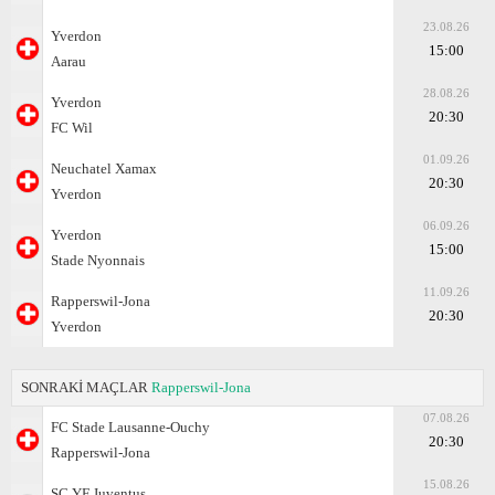
23.08.26
Yverdon
15:00
Aarau
28.08.26
Yverdon
20:30
FC Wil
01.09.26
Neuchatel Xamax
20:30
Yverdon
06.09.26
Yverdon
15:00
Stade Nyonnais
11.09.26
Rapperswil-Jona
20:30
Yverdon
SONRAKİ MAÇLAR
Rapperswil-Jona
07.08.26
FC Stade Lausanne-Ouchy
20:30
Rapperswil-Jona
15.08.26
SC YF Juventus