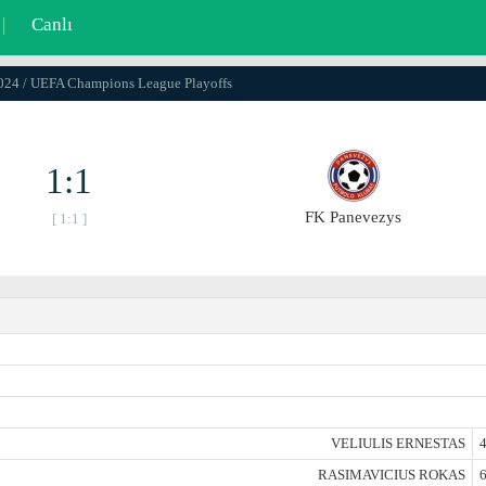
|
Canlı
2024 / UEFA Champions League Playoffs
1:1
FK Panevezys
[ 1:1 ]
VELIULIS ERNESTAS
4
RASIMAVICIUS ROKAS
6