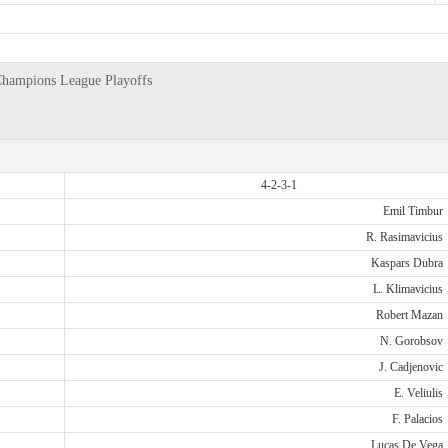
Champions League Playoffs
4-2-3-1
Emil Timbur
R. Rasimavicius
Kaspars Dubra
L. Klimavicius
Robert Mazan
N. Gorobsov
J. Cadjenovic
E. Veliulis
F. Palacios
Lucas De Vega