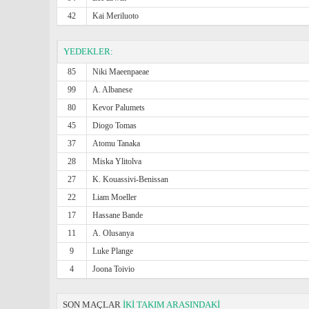
42
Kai Meriluoto
YEDEKLER:
85
Niki Maeenpaeae
99
A. Albanese
80
Kevor Palumets
45
Diogo Tomas
37
Atomu Tanaka
28
Miska Ylitolva
27
K. Kouassivi-Benissan
22
Liam Moeller
17
Hassane Bande
11
A. Olusanya
9
Luke Plange
4
Joona Toivio
SON MAÇLAR
İKİ TAKIM ARASINDAKİ