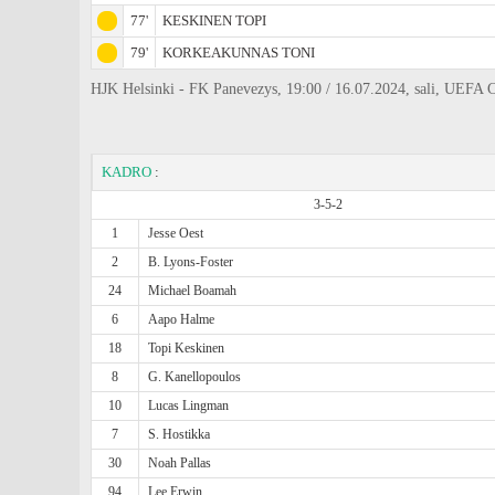
77'
KESKINEN TOPI
79'
KORKEAKUNNAS TONI
HJK Helsinki - FK Panevezys, 19:00 / 16.07.2024, sali, UEFA 
KADRO
:
3-5-2
1
Jesse Oest
2
B. Lyons-Foster
24
Michael Boamah
6
Aapo Halme
18
Topi Keskinen
8
G. Kanellopoulos
10
Lucas Lingman
7
S. Hostikka
30
Noah Pallas
94
Lee Erwin