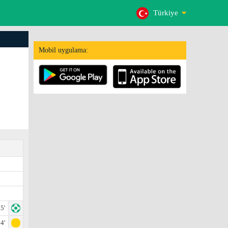
Türkiye
Mobil uygulama:
5'
4'