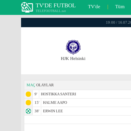
TV'DE FUTBOL
TV'de
|
Tüm
TELEFOOTBALL.net
19:00 / 16.07.
HJK Helsinki
MAÇ
OLAYLAR
9'
HOSTIKKA SANTERI
15'
HALME AAPO
38'
ERWIN LEE