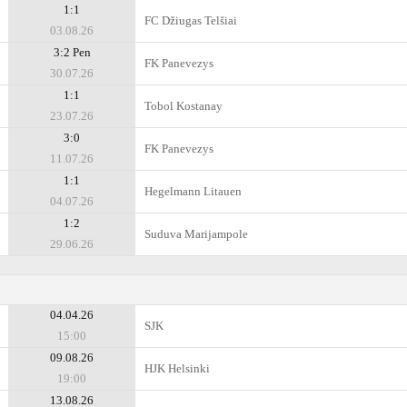
1:1
FC Džiugas Telšiai
03.08.26
3:2 Pen
FK Panevezys
30.07.26
1:1
Tobol Kostanay
23.07.26
3:0
FK Panevezys
11.07.26
1:1
Hegelmann Litauen
04.07.26
1:2
Suduva Marijampole
29.06.26
04.04.26
SJK
15:00
09.08.26
HJK Helsinki
19:00
13.08.26