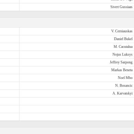
Sivert Gussiaas
V. Cerniauskas
Daniel Bukel
M. Cacutalua
Nojus Luksys
Jeffrey Sarpong
Markas Beneta
Noel Mbo
N. Bosancic
A. Karvatskyi