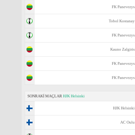
FK Panevezys
Tobol Kostanay
FK Panevezys
Kauno Zalgiris
FK Panevezys
FK Panevezys
SONRAKİ MAÇLAR
HJK Helsinki
HJK Helsinki
AC Oulu