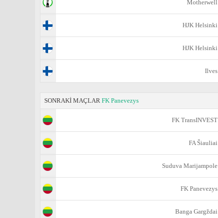
Motherwell
HJK Helsinki
HJK Helsinki
Ilves
SONRAKİ MAÇLAR
FK Panevezys
FK TransINVEST
FA Šiauliai
Suduva Marijampole
FK Panevezys
Banga Gargždai