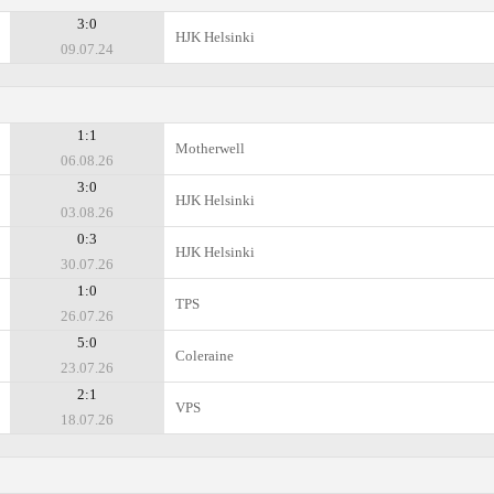
3:0
HJK Helsinki
09.07.24
1:1
Motherwell
06.08.26
3:0
HJK Helsinki
03.08.26
0:3
HJK Helsinki
30.07.26
1:0
TPS
26.07.26
5:0
Coleraine
23.07.26
2:1
VPS
18.07.26