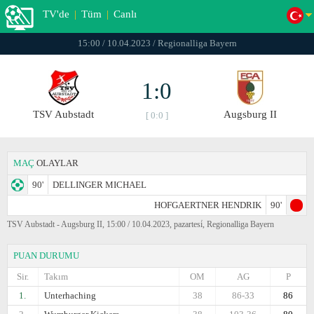
TV'de
|
Tüm
|
Canlı
15:00 / 10.04.2023 / Regionalliga Bayern
1:0
TSV Aubstadt
Augsburg II
[ 0:0 ]
MAÇ
OLAYLAR
90'
DELLINGER MICHAEL
HOFGAERTNER HENDRIK
90'
TSV Aubstadt - Augsburg II, 15:00 / 10.04.2023, pazartesi̇, Regionalliga Bayern
PUAN DURUMU
Sir.
Takım
OM
AG
P
1.
Unterhaching
38
86-33
86