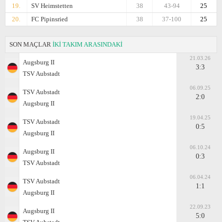
19.
SV Heimstetten
38
43-94
25
20.
FC Pipinsried
38
37-100
25
SON MAÇLAR
İKİ TAKIM ARASINDAKİ
21.03.26
Augsburg II
3:3
TSV Aubstadt
06.09.25
TSV Aubstadt
2:0
Augsburg II
19.04.25
TSV Aubstadt
0:5
Augsburg II
06.10.24
Augsburg II
0:3
TSV Aubstadt
06.04.24
TSV Aubstadt
1:1
Augsburg II
22.09.23
Augsburg II
5:0