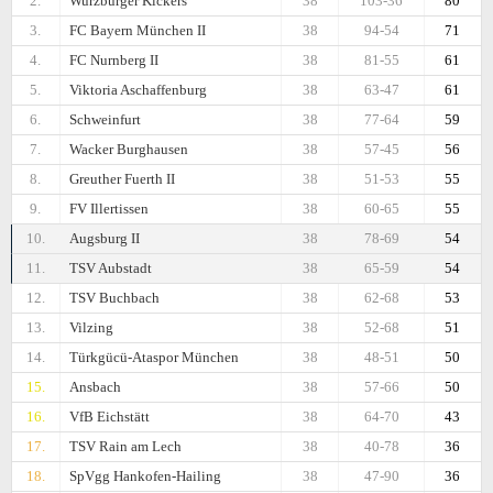
2.
Wurzburger Kickers
38
103-36
80
3.
FC Bayern München II
38
94-54
71
4.
FC Nurnberg II
38
81-55
61
5.
Viktoria Aschaffenburg
38
63-47
61
6.
Schweinfurt
38
77-64
59
7.
Wacker Burghausen
38
57-45
56
8.
Greuther Fuerth II
38
51-53
55
9.
FV Illertissen
38
60-65
55
10.
Augsburg II
38
78-69
54
11.
TSV Aubstadt
38
65-59
54
12.
TSV Buchbach
38
62-68
53
13.
Vilzing
38
52-68
51
14.
Türkgücü-Ataspor München
38
48-51
50
15.
Ansbach
38
57-66
50
16.
VfB Eichstätt
38
64-70
43
17.
TSV Rain am Lech
38
40-78
36
18.
SpVgg Hankofen-Hailing
38
47-90
36