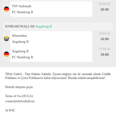
02.04.26
TSV Aubstadt
20:00
FC Nurnberg II
SONRAKİ MAÇLAR
Augsburg II
18.01.26
Winterthur
16:00
Augsburg II
27.03.26
Augsburg II
19:00
FC Nurnberg II
TB'de Futbol - Tüm Hakları Saklıdır. Ziyaret ettiğiniz site ile otomatik olarak Gizlilik
Politikası ve Çerez Politikası'nı kabul ediyorsunuz! Burada onlarla tanışabilirsiniz!
Bizimle iletişime geçin:
Terms of Use (EULA)
contact@telefootball.net
За НАС