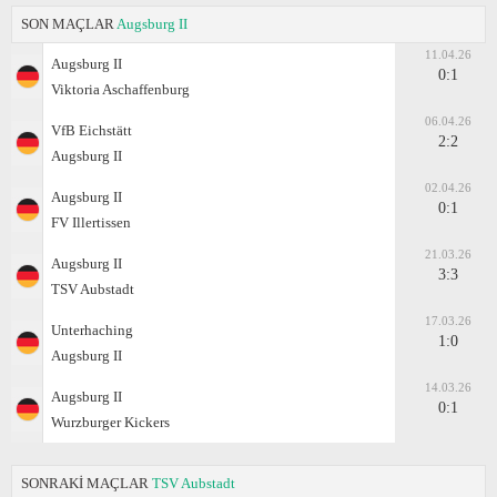
SON MAÇLAR
Augsburg II
11.04.26
Augsburg II
0:1
Viktoria Aschaffenburg
06.04.26
VfB Eichstätt
2:2
Augsburg II
02.04.26
Augsburg II
0:1
FV Illertissen
21.03.26
Augsburg II
3:3
TSV Aubstadt
17.03.26
Unterhaching
1:0
Augsburg II
14.03.26
Augsburg II
0:1
Wurzburger Kickers
SONRAKİ MAÇLAR
TSV Aubstadt