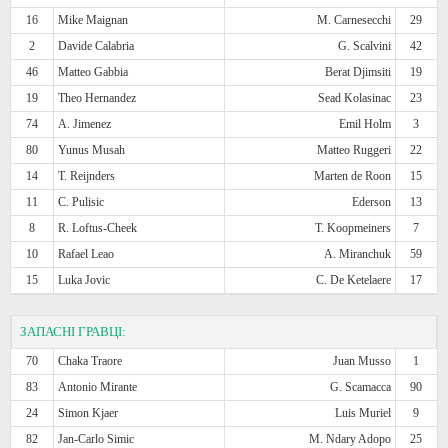
16
Mike Maignan
M. Carnesecchi
29
2
Davide Calabria
G. Scalvini
42
46
Matteo Gabbia
Berat Djimsiti
19
19
Theo Hernandez
Sead Kolasinac
23
74
A. Jimenez
Emil Holm
3
80
Yunus Musah
Matteo Ruggeri
22
14
T. Reijnders
Marten de Roon
15
11
C. Pulisic
Ederson
13
8
R. Loftus-Cheek
T. Koopmeiners
7
10
Rafael Leao
A. Miranchuk
59
15
Luka Jovic
C. De Ketelaere
17
ЗАПАСНІ ГРАВЦІ:
70
Chaka Traore
Juan Musso
1
83
Antonio Mirante
G. Scamacca
90
24
Simon Kjaer
Luis Muriel
9
82
Jan-Carlo Simic
M. Ndary Adopo
25