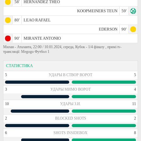
58'
HERNANDEZ THEO
KOOPMEINERS TEUN
59'
80'
LEAO RAFAEL
EDERSON
90'
90'
MIRANTE ANTONIO
Милан - Аталанта, 22:00 / 10.01.2024, середа, Кубок - 1/4 фіналу , прямі tv-
трансляції: Megogo Футбол 1
СТАТИСТИКА
5
УДАРЫ В СТВОР ВОРОТ
5
3
УДАРЫ МИМО ВОРОТ
4
10
УДАРЫ З.И.
11
2
BLOCKED SHOTS
2
6
SHOTS INSIDEBOX
8