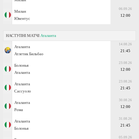
06.09.26
Милан
12:00
Ювентус
НАСТУПНІ МАТЧІ
Аталанта
14.08.26
Аталанта
21:45
Атлетик Бильбао
23.08.26
Болонья
12:00
Аталанта
23.08.26
Аталанта
21:45
Сассуоло
30.08.26
Аталанта
12:00
Рома
31.08.26
Аталанта
21:45
Болонья
05.09.26