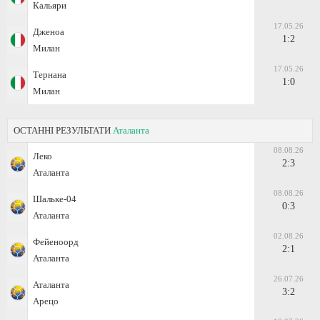
Кальяри
17.05.26
Дженоа
1:2
Милан
17.05.26
Тернана
1:0
Милан
ОСТАННІ РЕЗУЛЬТАТИ
Аталанта
08.08.26
Леко
2:3
Аталанта
08.08.26
Шальке-04
0:3
Аталанта
02.08.26
Фейеноорд
2:1
Аталанта
26.07.26
Аталанта
3:2
Арецо