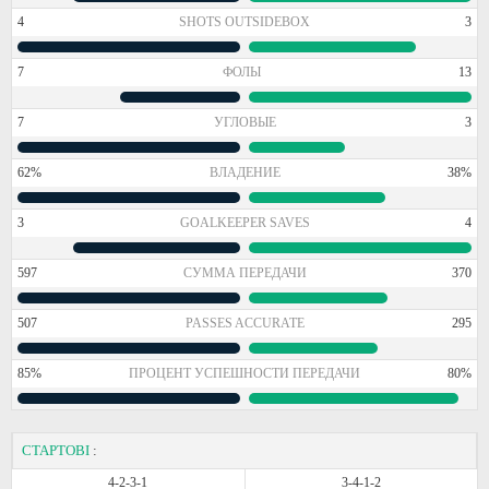
4
SHOTS OUTSIDEBOX
3
7
ФОЛЫ
13
7
УГЛОВЫЕ
3
62%
ВЛАДЕНИЕ
38%
3
GOALKEEPER SAVES
4
597
СУММА ПЕРЕДАЧИ
370
507
PASSES ACCURATE
295
85%
ПРОЦЕНТ УСПЕШНОСТИ ПЕРЕДАЧИ
80%
СТАРТОВІ
:
4-2-3-1
3-4-1-2