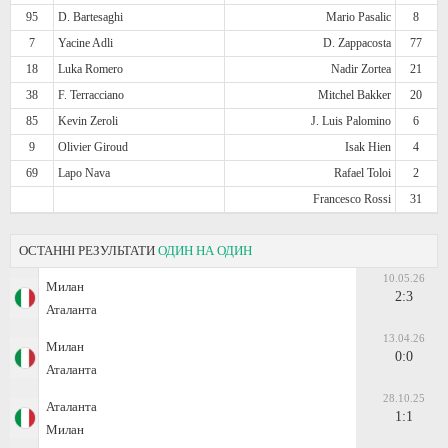
95
D. Bartesaghi
Mario Pasalic
8
7
Yacine Adli
D. Zappacosta
77
18
Luka Romero
Nadir Zortea
21
38
F. Terracciano
Mitchel Bakker
20
85
Kevin Zeroli
J. Luis Palomino
6
9
Olivier Giroud
Isak Hien
4
69
Lapo Nava
Rafael Toloi
2
Francesco Rossi
31
ОСТАННІ РЕЗУЛЬТАТИ
ОДИН НА ОДИН
10.05.26
Милан
2:3
Аталанта
13.04.26
Милан
0:0
Аталанта
28.10.25
Аталанта
1:1
Милан