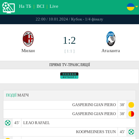
На ТБ
|
ВСІ
|
Live
22:00 / 10.01.2024 / Кубок - 1/4 фіналу
1:2
Милан
Аталанта
[ 1:1 ]
ПРЯМІ TV-ТРАНСЛЯЦІЇ
ПОДІЇ
МАТЧ
GASPERINI GIAN PIERO
38'
GASPERINI GIAN PIERO
38'
45'
LEAO RAFAEL
KOOPMEINERS TEUN
45'