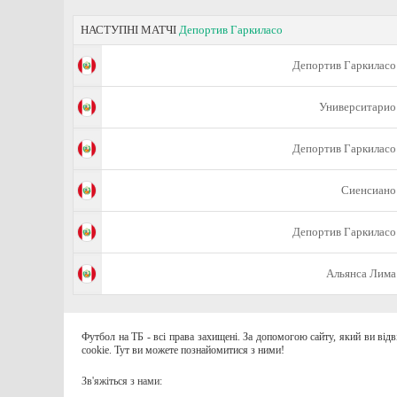
НАСТУПНІ МАТЧІ
Депортив Гаркиласо
Депортив Гаркиласо
Университарио
Депортив Гаркиласо
Сиенсиано
Депортив Гаркиласо
Альянса Лима
Футбол на ТБ - всі права захищені. За допомогою сайту, який ви від
cookie. Тут ви можете познайомитися з ними!
Зв'яжіться з нами: