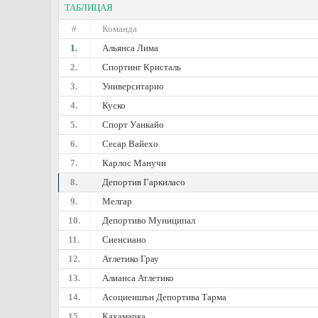
ТАБЛИЦАЯ
#
Команда
1.
Альянса Лима
2.
Спортинг Кристаль
3.
Университарио
4.
Куско
5.
Спорт Уанкайо
6.
Сесар Вайехо
7.
Карлос Манучи
8.
Депортив Гаркиласо
9.
Мелгар
10.
Депортиво Муниципал
11.
Сиенсиано
12.
Атлетико Грау
13.
Алианса Атлетико
14.
Асоциеишън Депортива Тарма
15.
Кахамарка