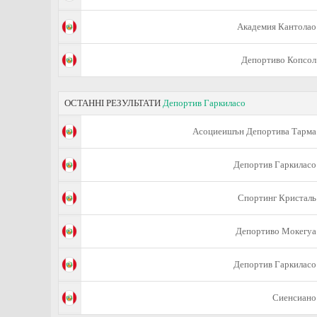
Академия Кантолао
Депортиво Копсол
ОСТАННІ РЕЗУЛЬТАТИ
Депортив Гаркиласо
Асоциеишън Депортива Тарма
Депортив Гаркиласо
Спортинг Кристаль
Депортиво Мокегуа
Депортив Гаркиласо
Сиенсиано