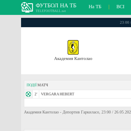
ФУТБОЛ НА ТБ
На ТБ
|
ВСІ
TELEFOOTBALL.net
23:00 
Академия Кантолао
ПОДІЇ
МАТЧ
2'
VERGARA HEBERT
Академия Кантолао - Депортив Гаркиласо, 23:00 / 26.05.20