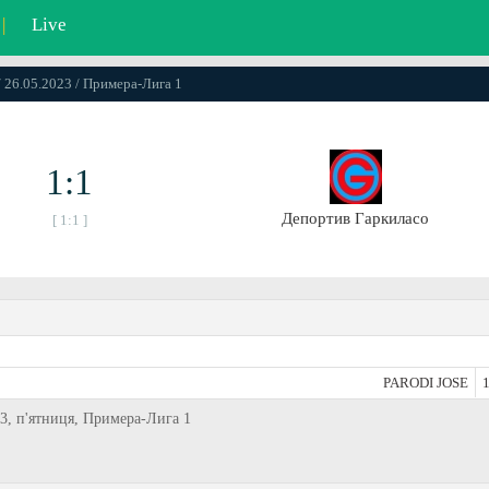
|
Live
/ 26.05.2023 / Примера-Лига 1
1:1
Депортив Гаркиласо
[ 1:1 ]
PARODI JOSE
1
23, п'ятниця, Примера-Лига 1