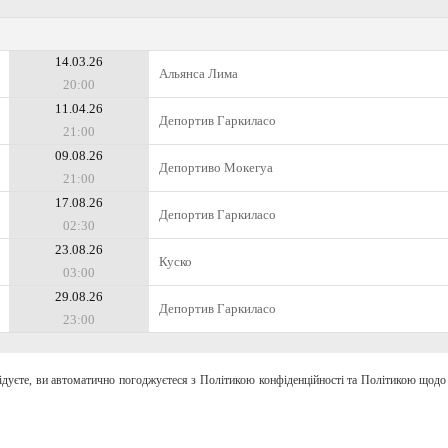
14.03.26
Альянса Лима
20:00
11.04.26
Депортив Гаркиласо
21:00
09.08.26
Депортиво Мокегуа
21:00
17.08.26
Депортив Гаркиласо
02:30
23.08.26
Куско
03:00
29.08.26
Депортив Гаркиласо
23:00
відуєте, ви автоматично погоджуєтеся з Політикою конфіденційності та Політикою щодо