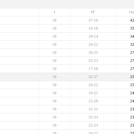
I
РГ
Оч
18
37-16
4
18
33-18
3
18
29-14
3
18
24-22
3
18
30-25
2
18
25-23
2
18
17-18
2
18
32-27
2
18
24-22
2
18
19-21
2
18
23-28
2
18
31-21
2
18
32-33
2
18
23-23
2
18
16-22
2