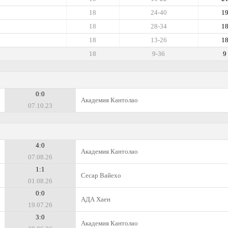
18
24-40
1
18
28-34
1
18
13-26
1
18
9-36
9
0:0
Академия Кантолао
07.10.23
4:0
Академия Кантолао
07.08.26
1:1
Сесар Вайехо
01.08.26
0:0
АДА Хаен
19.07.26
3:0
Академия Кантолао