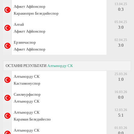
13.04.25
Афжет Афйонспор
0:3
Каракюпрю Беледийеспор
05.04.25
Алтай
3:0
Афжет Афйонспор
02.04.25
Ерзинчаспор
3:0
Афжет Афйонспор
ОСТАННІ РЕЗУЛЬТАТИ
Алтынорду СК
25.03.26
Алтынорду СК
1:0
Кастамонуспор
16.03.26
Санлиурфаспор
0:0
Алтынорду СК
12.03.26
Алтынорду СК
5:1
Караман Беледийеспо
01.03.26
Алтынорду СК
0:0