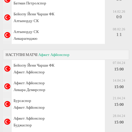
Батман Петролспор
14.02.26
Бейоглу Йени Чарши ФК
0:0
Алтынорду СК
08.02.26
Алтынорду СК
1:1
Анкарагюджю
НАСТУПНІ МАТЧІ
Афжет Афйонспор
07.04.24
Бейоглу Йени Чарши ФК
15:00
Афжет Афйонспор
14.04.24
Афжет Афйонспор
15:00
Анкара Демирспор
21.04.24
Бурсаспор
15:00
Афжет Афйонспор
28.04.24
Афжет Афйонспор
15:00
Буджаспор