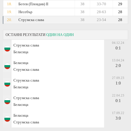
18.
Ботев (Пловдив) II
38
33-70
29
19.
Несебър
38
28-63
28
20.
Струмска слава
38
23-54
28
ОСТАННІ РЕЗУЛЬТАТИ
ОДИН НА ОДИН
04.12.24
Струмска слава
0:1
Беласица
13.04.24
Беласица
2:0
Струмска слава
27.09.23
Струмска слава
1:0
Беласица
22.04.23
Струмска слава
0:1
Беласица
17.09.22
Беласица
3:0
Струмска слава