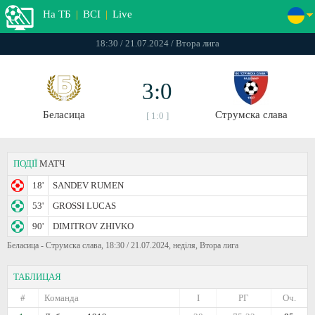
На ТБ
|
ВСІ
|
Live
18:30 / 21.07.2024 / Втора лига
3:0
Беласица
Струмска слава
[ 1:0 ]
ПОДІЇ
МАТЧ
18'
SANDEV RUMEN
53'
GROSSI LUCAS
90'
DIMITROV ZHIVKO
Беласица - Струмска слава, 18:30 / 21.07.2024, неділя, Втора лига
ТАБЛИЦАЯ
#
Команда
I
РГ
Оч.