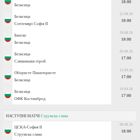
18:00
Беласица
22.08.26
Беласица
18:00
Септемврі Софія II
29.08.26
Банско
18:00
Беласица
05.09.26
Беласица
17:00
Сливнишки герой
12.09.26
Обористе Панагюристе
17:00
Беласица
19.09.26
Беласица
17:00
ОФК Костинброд
НАСТУПНІ МАТЧІ
Струмска слава
08.08.26
ЦСКА-София II
18:00
Струмска слава