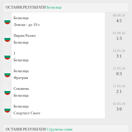
ОСТАННІ РЕЗУЛЬТАТИ
Беласица
08.08.26
Беласица
4:5
Левски - дo 19 г.
01.08.26
Пирин Разлог
1:3
Беласица
23.05.26
1
3:1
Беласица
15.05.26
Беласица
0:3
Фратрия
11.05.26
Севлиево
2:1
Беласица
02.05.26
Беласица
3:0
Спортист Своге
ОСТАННІ РЕЗУЛЬТАТИ
Струмска слава