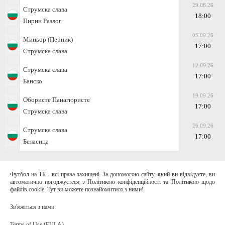
29.08.26
Струмска слава
18:00
Пирин Разлог
05.09.26
Миньор (Перник)
17:00
Струмска слава
12.09.26
Струмска слава
17:00
Банско
19.09.26
Обористе Панагюристе
17:00
Струмска слава
26.09.26
Струмска слава
17:00
Беласица
Футбол на ТБ - всі права захищені. За допомогою сайту, який ви відвідуєте, ви
автоматично погоджуєтеся з Політикою конфіденційності та Політикою щодо
файлів cookie. Тут ви можете познайомитися з ними!
Зв'яжіться з нами:
Terms of Use (EULA)