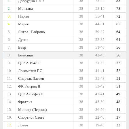
1.
Добруджа 1919
38
75-22
85
2.
Монтана
38
53-15
78
3.
Пирин
38
55-41
72
4.
Марек
38
44-31
65
5.
Янтра - Габрово
38
59-37
64
6.
Дунав
38
52-35
64
7.
Етър
38
51-40
56
8.
Беласица
38
42-45
56
9.
ЦСКА 1948 II
38
51-53
52
10.
Локомотив Г.О.
38
41-41
52
11.
Спартак Плевен
38
35-43
51
12.
ФК Разград II
38
53-42
51
13.
ЦСКА-София II
38
47-41
49
14.
Фратрия
38
45-50
48
15.
Миньор (Перник)
38
36-56
41
16.
Спортист Своге
38
22-40
37
17.
Ловеч
38
19-45
33