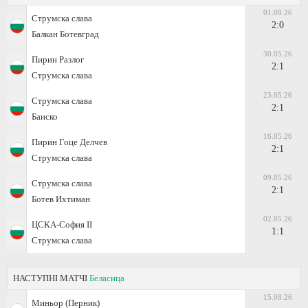
01.08.26
Струмска слава
2:0
Балкан Ботевград
30.05.26
Пирин Разлог
2:1
Струмска слава
23.05.26
Струмска слава
2:1
Банско
16.05.26
Пирин Гоце Делчев
2:1
Струмска слава
09.05.26
Струмска слава
2:1
Ботев Ихтиман
02.05.26
ЦСКА-София II
1:1
Струмска слава
НАСТУПНІ МАТЧІ
Беласица
15.08.26
Миньор (Перник)