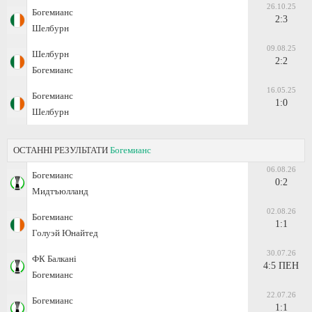
26.10.25
Богемианс
2:3
Шелбурн
09.08.25
Шелбурн
2:2
Богемианс
16.05.25
Богемианс
1:0
Шелбурн
ОСТАННІ РЕЗУЛЬТАТИ
Богемианс
06.08.26
Богемианс
0:2
Мидтъюлланд
02.08.26
Богемианс
1:1
Голуэй Юнайтед
30.07.26
ФК Балкані
4:5 ПЕН
Богемианс
22.07.26
Богемианс
1:1