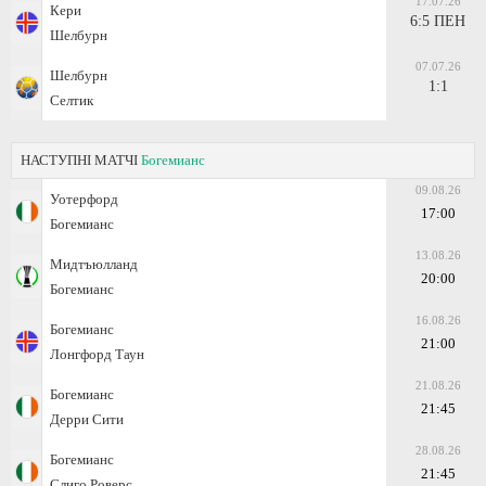
17.07.26
Кери
6:5 ПЕН
Шелбурн
07.07.26
Шелбурн
1:1
Селтик
НАСТУПНІ МАТЧІ
Богемианс
09.08.26
Уотерфорд
17:00
Богемианс
13.08.26
Мидтъюлланд
20:00
Богемианс
16.08.26
Богемианс
21:00
Лонгфорд Таун
21.08.26
Богемианс
21:45
Дерри Сити
28.08.26
Богемианс
21:45
Слиго Роверс