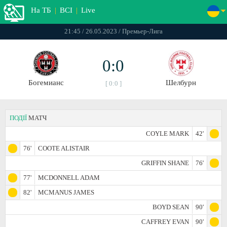
На ТБ
|
ВСІ
|
Live
21:45 / 26.05.2023 / Премьер-Лига
0:0
Богемианс
Шелбурн
[ 0:0 ]
ПОДІЇ
МАТЧ
COYLE MARK
42'
76'
COOTE ALISTAIR
GRIFFIN SHANE
76'
77'
MCDONNELL ADAM
82'
MCMANUS JAMES
BOYD SEAN
90'
CAFFREY EVAN
90'