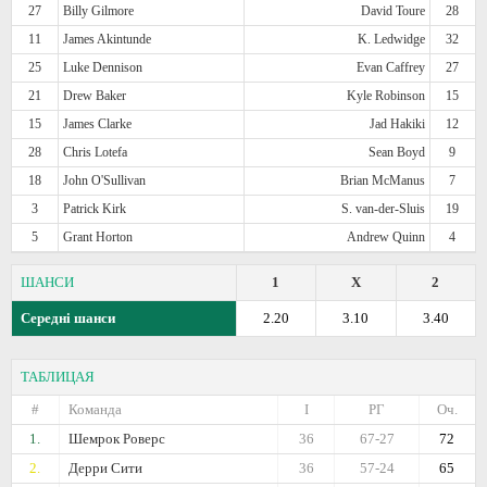
27
Billy Gilmore
David Toure
28
11
James Akintunde
K. Ledwidge
32
25
Luke Dennison
Evan Caffrey
27
21
Drew Baker
Kyle Robinson
15
15
James Clarke
Jad Hakiki
12
28
Chris Lotefa
Sean Boyd
9
18
John O'Sullivan
Brian McManus
7
3
Patrick Kirk
S. van-der-Sluis
19
5
Grant Horton
Andrew Quinn
4
ШАНСИ
1
X
2
Середні шанси
2.20
3.10
3.40
ТАБЛИЦАЯ
#
Команда
I
РГ
Оч.
1.
Шемрок Роверс
36
67-27
72
2.
Дерри Сити
36
57-24
65