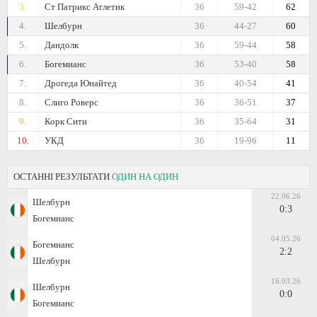
3.
Ст Патрикс Атлетик
36
59-42
62
4.
Шелбурн
36
44-27
60
5.
Дандолк
36
59-44
58
6.
Богемианс
36
53-40
58
7.
Дрогеда Юнайтед
36
40-54
41
8.
Слиго Роверс
36
36-51
37
9.
Корк Сити
36
35-64
31
10.
УКД
36
19-96
11
ОСТАННІ РЕЗУЛЬТАТИ
ОДИН НА ОДИН
22.06.26
Шелбурн
0:3
Богемианс
04.05.26
Богемианс
2:2
Шелбурн
16.03.26
Шелбурн
0:0
Богемианс