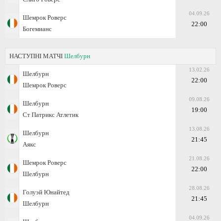
04.09.26
Шемрок Роверс
22:00
Богемианс
НАСТУПНІ МАТЧІ
Шелбурн
13.02.26
Шелбурн
22:00
Шемрок Роверс
09.08.26
Шелбурн
19:00
Ст Патрикс Атлетик
13.08.26
Шелбурн
21:45
Аякс
21.08.26
Шемрок Роверс
22:00
Шелбурн
28.08.26
Голуэй Юнайтед
21:45
Шелбурн
04.09.26