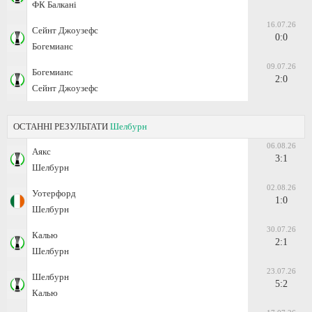
ФК Балкані
16.07.26
Сейнт Джоузефс
0:0
Богемианс
09.07.26
Богемианс
2:0
Сейнт Джоузефс
ОСТАННІ РЕЗУЛЬТАТИ
Шелбурн
06.08.26
Аякс
3:1
Шелбурн
02.08.26
Уотерфорд
1:0
Шелбурн
30.07.26
Калью
2:1
Шелбурн
23.07.26
Шелбурн
5:2
Калью