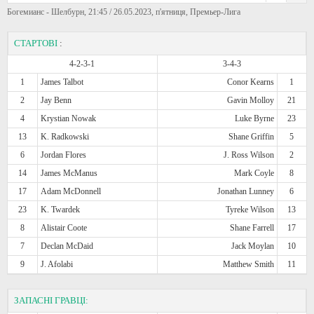
Богемианс - Шелбурн, 21:45 / 26.05.2023, п'ятниця, Премьер-Лига
СТАРТОВІ
:
4-2-3-1
3-4-3
1
James Talbot
Conor Kearns
1
2
Jay Benn
Gavin Molloy
21
4
Krystian Nowak
Luke Byrne
23
13
K. Radkowski
Shane Griffin
5
6
Jordan Flores
J. Ross Wilson
2
14
James McManus
Mark Coyle
8
17
Adam McDonnell
Jonathan Lunney
6
23
K. Twardek
Tyreke Wilson
13
8
Alistair Coote
Shane Farrell
17
7
Declan McDaid
Jack Moylan
10
9
J. Afolabi
Matthew Smith
11
ЗАПАСНІ ГРАВЦІ: