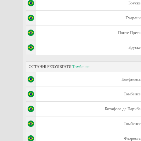
Бруске
Гуарани
Понте Прета
Бруске
ОСТАННІ РЕЗУЛЬТАТИ
Томбенсе
Конфьянса
Томбенсе
Ботафого де Париба
Томбенсе
Флореста