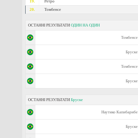
19.
Ретро
20.
Томбенсе
ОСТАННІ РЕЗУЛЬТАТИ
ОДИН НА ОДИН
Томбенсе
Бруске
Томбенсе
Бруске
ОСТАННІ РЕЗУЛЬТАТИ
Бруске
Наутико Капибарибе
Бруске