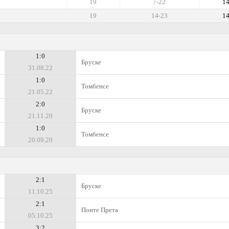
19
7-22
1
19
14-23
1
1:0
Бруске
31.08.22
1:0
Томбенсе
21.05.22
2:0
Бруске
21.11.20
1:0
Томбенсе
20.09.20
2:1
Бруске
11.10.25
2:1
Понте Прета
05.10.25
3:2