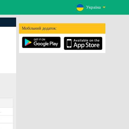
Україна
Мобільний додаток:
.
7
6