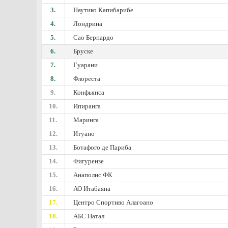
3.
Наутико Капибарибе
4.
Лондрина
5.
Сао Бернардо
6.
Бруске
7.
Гуарани
8.
Флореста
9.
Конфьянса
10.
Ипиранга
11.
Маринга
12.
Итуано
13.
Ботафого де Париба
14.
Фигурензе
15.
Анаполис ФК
16.
АО Итабаяна
17.
Центро Спортиво Алагоано
18.
АБС Натал