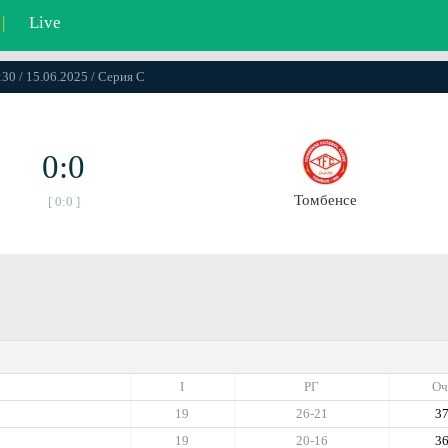
|
Live
:30 / 15.06.2025 / Серия C
0:0
Томбенсе
[ 0:0 ]
I
РГ
Оч
19
26-21
3
19
20-16
3