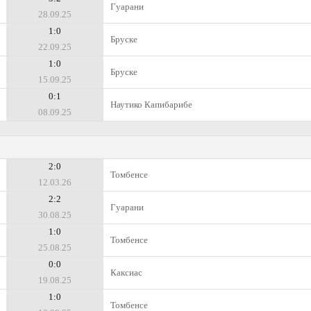
Гуарани
28.09.25
1:0
Бруске
22.09.25
1:0
Бруске
15.09.25
0:1
Наутико Капибарибе
08.09.25
2:0
Томбенсе
12.03.26
2:2
Гуарани
30.08.25
1:0
Томбенсе
25.08.25
0:0
Каксиас
19.08.25
1:0
Томбенсе