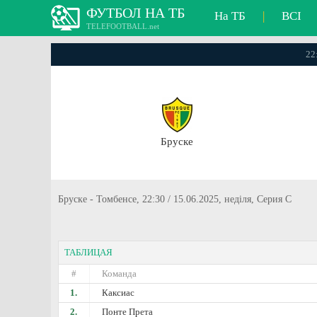
ФУТБОЛ НА ТБ
На ТБ
|
ВСІ
TELEFOOTBALL.net
22
Бруске
Бруске - Томбенсе, 22:30 / 15.06.2025, неділя, Серия C
ТАБЛИЦАЯ
#
Команда
1.
Каксиас
2.
Понте Прета