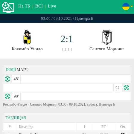
На ТБ
|
ВСІ
|
Live
03:00 / 09.10.2021 / Примера Б
2:1
Кокимбо Унидо
Сантяго Морнинг
[ 1:1 ]
ПОДІЇ
МАТЧ
45'
45'
90'
Кокимбо Унидо - Сантяго Морнинг, 03:00 / 09.10.2021, субота, Примера Б
ТАБЛИЦАЯ
#
Команда
I
РГ
Оч.