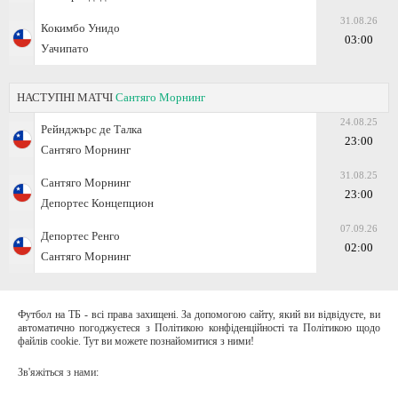
31.08.26
Кокимбо Унидо
03:00
Уачипато
НАСТУПНІ МАТЧІ
Сантяго Морнинг
24.08.25
Рейнджърс де Талка
23:00
Сантяго Морнинг
31.08.25
Сантяго Морнинг
23:00
Депортес Концепцион
07.09.26
Депортес Ренго
02:00
Сантяго Морнинг
Футбол на ТБ - всі права захищені. За допомогою сайту, який ви відвідуєте, ви
автоматично погоджуєтеся з Політикою конфіденційності та Політикою щодо
файлів cookie. Тут ви можете познайомитися з ними!
Зв'яжіться з нами: