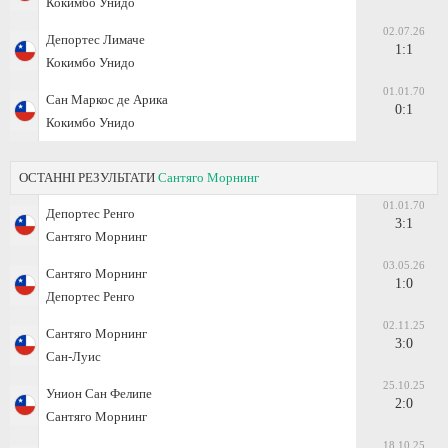
Кокимбо Унидо
02.07.26
Депортес Лимаче
1:1
Кокимбо Унидо
01.01.70
Сан Маркос де Арика
0:1
Кокимбо Унидо
ОСТАННІ РЕЗУЛЬТАТИ
Сантяго Морнинг
01.01.70
Депортес Ренго
3:1
Сантяго Морнинг
03.05.26
Сантяго Морнинг
1:0
Депортес Ренго
02.11.25
Сантяго Морнинг
3:0
Сан-Луис
25.10.25
Унион Сан Фелипе
2:0
Сантяго Морнинг
18.10.25