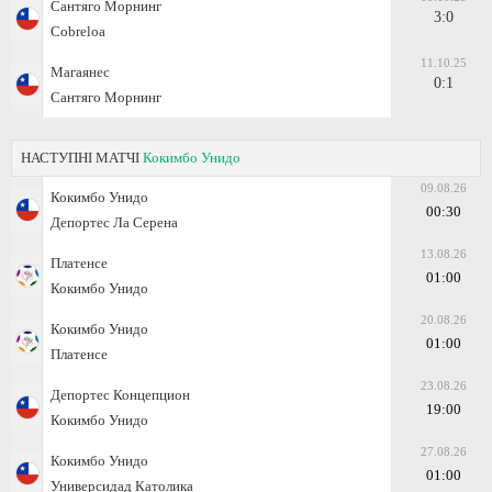
Сантяго Морнинг
3:0
Cobreloa
11.10.25
Магаянес
0:1
Сантяго Морнинг
НАСТУПНІ МАТЧІ
Кокимбо Унидо
09.08.26
Кокимбо Унидо
00:30
Депортес Ла Серена
13.08.26
Платенсе
01:00
Кокимбо Унидо
20.08.26
Кокимбо Унидо
01:00
Платенсе
23.08.26
Депортес Концепцион
19:00
Кокимбо Унидо
27.08.26
Кокимбо Унидо
01:00
Универсидад Католика