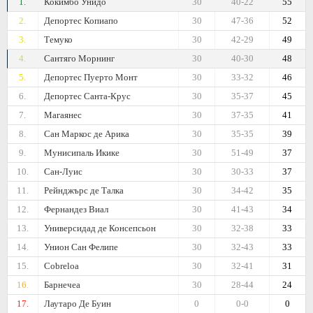
1.
Кокимбо Унидо
30
40-22
55
2.
Депортес Копиапо
30
47-36
52
3.
Темуко
30
42-29
49
4.
Сантяго Морнинг
30
40-30
48
5.
Депортес Пуерто Монт
30
33-32
46
6.
Депортес Санта-Крус
30
35-37
45
7.
Магаянес
30
37-35
41
8.
Сан Маркос де Арика
30
35-35
39
9.
Мунисипаль Икике
30
51-49
37
10.
Сан-Луис
30
30-33
37
11.
Рейнджърс де Талка
30
34-42
35
12.
Фернандез Виал
30
41-43
34
13.
Универсидад де Консепсьон
30
32-38
33
14.
Унион Сан Фелипе
30
32-43
33
15.
Cobreloa
30
32-41
31
16.
Барнечеа
30
28-44
24
17.
Лаутаро Де Буин
0
0-0
0