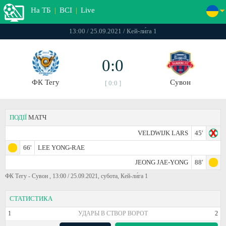
На ТБ
|
ВСІ
|
Live
13:00 / 25.09.2021 / Кей-ли́га 1
0:0
ФК Тегу
Сувон
[ 0:0 ]
ПОДІЇ
МАТЧ
VELDWIJK LARS
45'
66'
LEE YONG-RAE
JEONG JAE-YONG
88'
ФК Тегу - Сувон , 13:00 / 25.09.2021, субота, Кей-ли́га 1
СТАТИСТИКА
1
УДАРЫ В СТВОР ВОРОТ
2