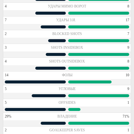
4
УДАРЫ МИМО ВОРОТ
8
7
УДАРЫ З.И.
17
2
BLOCKED SHOTS
7
3
SHOTS INSIDEBOX
9
4
SHOTS OUTSIDEBOX
8
14
ФОЛЫ
10
5
УГЛОВЫЕ
9
5
OFFSIDES
1
29%
ВЛАДЕНИЕ
71%
2
GOALKEEPER SAVES
1