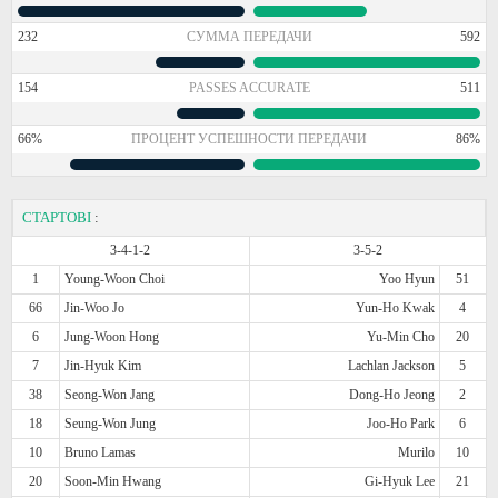
232
СУММА ПЕРЕДАЧИ
592
154
PASSES ACCURATE
511
66%
ПРОЦЕНТ УСПЕШНОСТИ ПЕРЕДАЧИ
86%
СТАРТОВІ
:
3-4-1-2
3-5-2
1
Young-Woon Choi
Yoo Hyun
51
66
Jin-Woo Jo
Yun-Ho Kwak
4
6
Jung-Woon Hong
Yu-Min Cho
20
7
Jin-Hyuk Kim
Lachlan Jackson
5
38
Seong-Won Jang
Dong-Ho Jeong
2
18
Seung-Won Jung
Joo-Ho Park
6
10
Bruno Lamas
Murilo
10
20
Soon-Min Hwang
Gi-Hyuk Lee
21