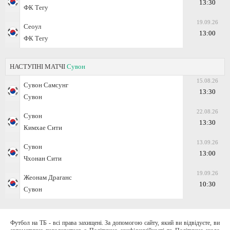
13:30
ФК Тегу
19.09.26
Сеоул
13:00
ФК Тегу
НАСТУПНІ МАТЧІ
Сувон
15.08.26
Сувон Самсунг
13:30
Сувон
22.08.26
Сувон
13:30
Кимхае Сити
13.09.26
Сувон
13:00
Чхонан Сити
19.09.26
Жеонам Драганс
10:30
Сувон
Футбол на ТБ - всі права захищені. За допомогою сайту, який ви відвідуєте, ви