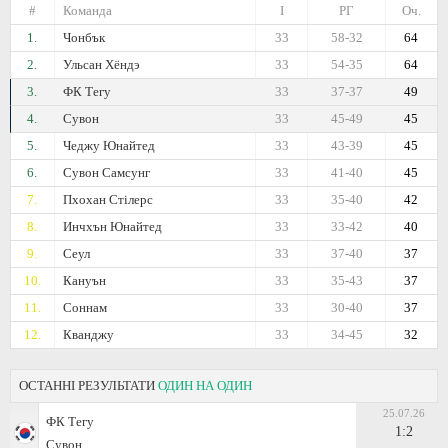
#
Команда
I
РГ
Оч.
1.
Чонбък
33
58-32
64
2.
Ульсан Хёндэ
33
54-35
64
3.
ФК Тегу
33
37-37
49
4.
Сувон
33
45-49
45
5.
Чеджу Юнайтед
33
43-39
45
6.
Сувон Самсунг
33
41-40
45
7.
Пхохан Стілерс
33
35-40
42
8.
Инчхън Юнайтед
33
33-42
40
9.
Сеул
33
37-40
37
10.
Кануън
33
35-43
37
11.
Соннам
33
30-40
37
12.
Кванджу
33
34-45
32
ОСТАННІ РЕЗУЛЬТАТИ
ОДИН НА ОДИН
25.07.26
ФК Тегу
1:2
Сувон