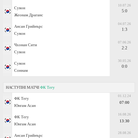
10.07.26
Сувон
5:0
Жеонам Драганс
04.07.26
Ансан Грийнърс
1:3
Сувон
07.06.26
Чхонан Сити
2:2
Сувон
30.05.26
Сувон
0:0
Соннам
НАСТУПНІ МАТЧІ
ФК Тегу
01.12.24
ФК Тегу
07:00
Юнгам Асан
16.08.26
ФК Тегу
13:30
Юнгам Асан
28.08.26
Ансан Грийнърс