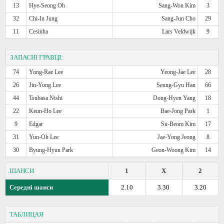
13
Hye-Seong Oh
Sang-Won Kim
3
32
Chi-In Jung
Sang-Jun Cho
29
11
Cesinha
Lars Veldwijk
9
ЗАПАСНІ ГРАВЦІ:
74
Yong-Rae Lee
Yeong-Jae Lee
28
26
Jin-Yong Lee
Seung-Gyu Han
66
44
Tsubasa Nishi
Dong-Hyen Yang
18
22
Keun-Ho Lee
Bae-Jong Park
1
9
Edgar
Su-Beom Kim
17
31
Yun-Oh Lee
Jae-Yong Jeong
8
30
Byung-Hyun Park
Geon-Woong Kim
14
ШАНСИ
1
X
2
Середні шанси
2.10
3.30
3.20
ТАБЛИЦАЯ