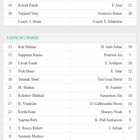
14
Kristal Patrik
F. Arni
11
16
Varjund Tony
Sorensen Hanus
20
Coach: J. Henn
Coach: E. Klakstein
ЗАПАСНІ ГРАВЦІ:
13
Kait Mattias
B. Jann Julian
19
15
Sappinen Rauno
Petersen Ari
1
24
Liivak Frank
S. Arnbjorn
18
1
Perk Henri
E. Silas
12
18
Tammik Tanel
Turi Geza David
15
25
M. Mattias
B. Joannes
7
3
Kolobov Mihhail
Samuelsen Aki
10
17
K. Vladislav
O. Gullbrandur Horni
14
22
Kivila Kaur
Mneney Noah
6
7
Saarma Robi
K. Pall Andrasson
9
5
S. Rocco Robert
J. Adrian
17
8
Soomets Markus