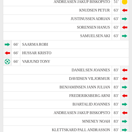
ANDREASEN JAKUP BISKOPSTO
51'
KNUDSEN PETUR
63'
JUSTINUSSEN ADRIAN
63'
SORENSEN HANUS
63'
SAMUELSEN AKI
63'
66'
SAARMA ROBI
66'
HUSSAR KRISTO
66'
VARJUND TONY
DANIELSEN JOANNES
83'
DAVIDSEN VILJORMUR
83'
BENJAMINSEN JANN JULIAN
83'
FREDERIKSBERG ARNI
83'
BJARTALID JOANNES
83'
ANDREASEN JAKUP BISKOPSTO
83'
MNENEY NOAH
83'
KLETTSKARD PALL ANDRASSON
83'