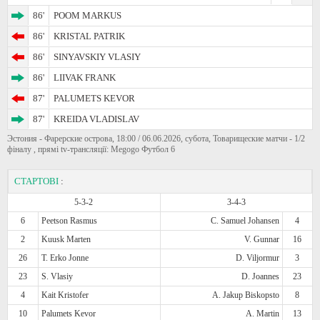
86'
POOM MARKUS
86'
KRISTAL PATRIK
86'
SINYAVSKIY VLASIY
86'
LIIVAK FRANK
87'
PALUMETS KEVOR
87'
KREIDA VLADISLAV
Эстония - Фарерские острова, 18:00 / 06.06.2026, субота, Товарищеские матчи - 1/2
фіналу , прямі tv-трансляції: Megogo Футбол 6
СТАРТОВІ
:
5-3-2
3-4-3
6
Peetson Rasmus
C. Samuel Johansen
4
2
Kuusk Marten
V. Gunnar
16
26
T. Erko Jonne
D. Viljormur
3
23
S. Vlasiy
D. Joannes
23
4
Kait Kristofer
A. Jakup Biskopsto
8
10
Palumets Kevor
A. Martin
13