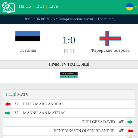
На ТБ
|
ВСІ
|
Live
18:00 / 06.06.2026 / Товарищеские матчи - 1/2 фіналу
1:0
Эстония
Фарерские острова
[ 0:0 ]
ПРЯМІ TV-ТРАНСЛЯЦІЇ
ПОДІЇ
МАТЧ
37'
LEIPK MARK ANDERS
37'
MANNILAAN MATTIAS
TURI GEZA DAVID
45'
HENDRIKSSON OLSEN BRANDUR
45'